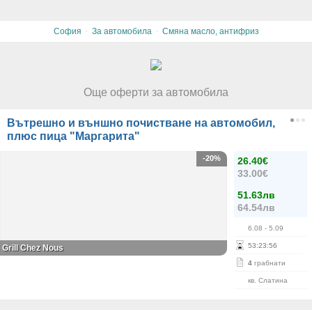
·
·
София
За автомобила
Смяна масло, антифриз
Още оферти за автомобила
Вътрешно и външно почистване на автомобил,
плюс пица "Маргарита"
-20%
26.40€
33.00€
51.63лв
64.54лв
6.08
- 5.09
53
:
23
:
56
Grill Chez Nous
4
грабнати
кв. Слатина