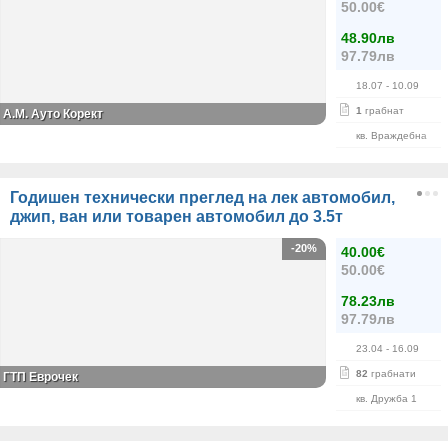
50.00€
48.90лв
97.79лв
18.07
- 10.09
1
грабнат
А.М. Ауто Корект
кв. Враждебна
Годишен технически преглед на лек автомобил,
джип, ван или товарен автомобил до 3.5т
-20%
40.00€
50.00€
78.23лв
97.79лв
23.04
- 16.09
82
грабнати
ГТП Еврочек
кв. Дружба 1