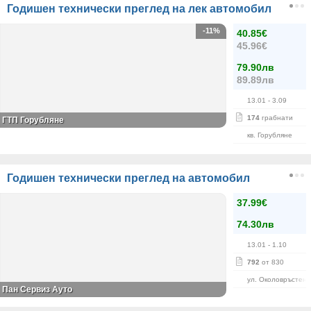
Годишен технически преглед на лек автомобил
-11%
40.85€
45.96€
79.90лв
89.89лв
13.01
- 3.09
174
грабнати
ГТП Горубляне
кв. Горубляне
Годишен технически преглед на автомобил
37.99€
74.30лв
13.01
- 1.10
792
от 830
ул. Околовръстен 
Пан Сервиз Ауто