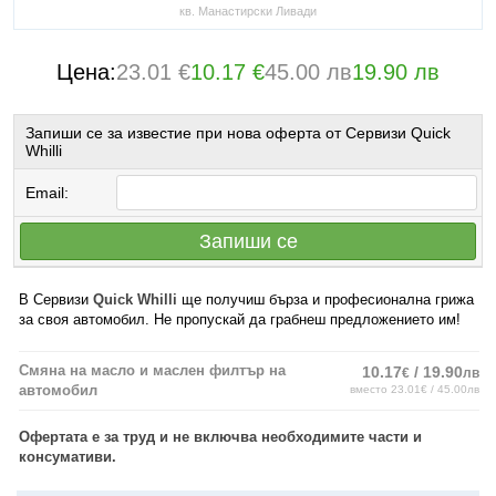
кв. Манастирски Ливади
Цена:
23.01 €
10.17 €
45.00 лв
19.90 лв
Запиши се за известие при нова оферта от Сервизи Quick
Whilli
Email:
Запиши се
В Сервизи
Quick Whilli
ще получиш бърза и професионална грижа
за своя автомобил. Не пропускай да грабнеш предложението им!
Смяна на масло и маслен филтър на
10.17
/ 19.90
€
лв
автомобил
вместо 23.01€ / 45.00лв
Офертата е за труд и не включва необходимите части и
консумативи.