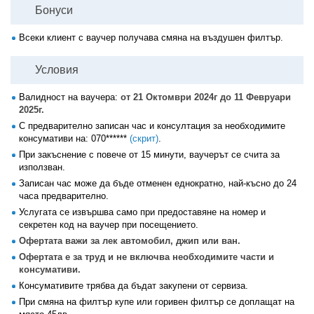
Бонуси
Всеки клиент с ваучер получава смяна на въздушен филтър.
Условия
Валидност на ваучера:
от 21 Октомври 2024г до 11 Февруари
2025г.
С предварително записан час и консултация за необходимите
консумативи на:
070******
(скрит)
.
При закъснение с повече от 15 минути, ваучерът се счита за
използван.
Записан час може да бъде отменен еднократно, най-късно до 24
часа предварително.
Услугата се извършва само при предоставяне на номер и
секретен код на ваучер при посещението.
Офертата важи за лек автомобил, джип или ван.
Офертата е за труд и не включва необходимите части и
консумативи.
Консумативите трябва да бъдат закупени от сервиза.
При смяна на филтър купе или горивен филтър се доплащат на