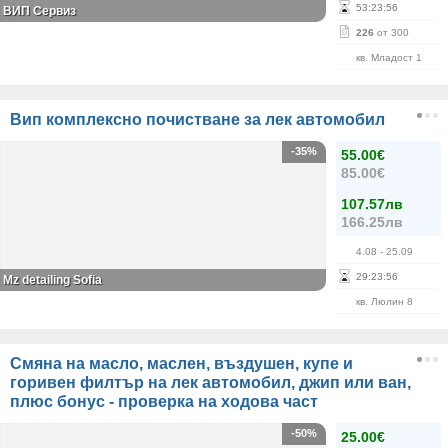
53
:
23
:
56
ВИП Сервиз
226
от 300
кв. Младост 1
Вип комплексно почистване за лек автомобил
-35%
55.00€
85.00€
107.57лв
166.25лв
4.08
- 25.09
29
:
23
:
56
Mz detailing Sofia
кв. Люлин 8
Смяна на масло, маслен, въздушен, купе и
горивен филтър на лек автомобил, джип или ван,
плюс бонус - проверка на ходова част
-50%
25.00€