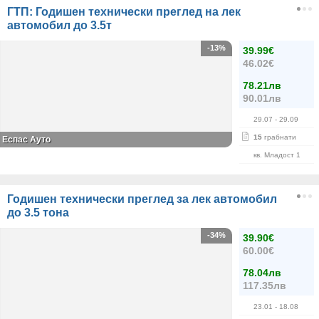
ГТП: Годишен технически преглед на лек
автомобил до 3.5т
-13%
39.99€
46.02€
78.21лв
90.01лв
29.07
- 29.09
15
грабнати
Еспас Ауто
кв. Младост 1
Годишен технически преглед за лек автомобил
до 3.5 тона
-34%
39.90€
60.00€
78.04лв
117.35лв
23.01
- 18.08