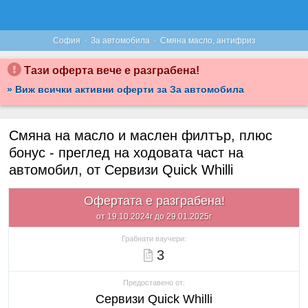
·
·
София
За автомобила
Смяна масло, антифриз
Тази оферта вече е разграбена!
» Виж всички активни оферти за За автомобила
Смяна на масло и маслен филтър, плюс
бонус - преглед на ходовата част на
автомобил, от Сервизи Quick Whilli
Офертата е разграбена!
от 19.10.2024г до 29.01.2025г
Грабнати ваучери:
3
Предоставено от:
Сервизи Quick Whilli