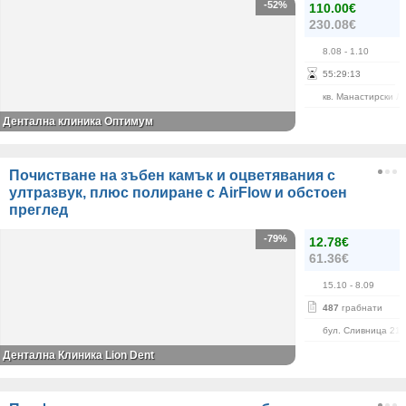
-52%
110.00€
230.08€
8.08
- 1.10
55
:
29
:
13
кв. Манастирски Л
Дентална клиника Оптимум
Почистване на зъбен камък и оцветявания с
ултразвук, плюс полиране с AirFlow и обстоен
преглед
-79%
12.78€
61.36€
15.10
- 8.09
487
грабнати
бул. Сливница 215
Дентална Клиника Lion Dent