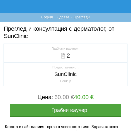
·
·
София
Здраве
Прегледи
Преглед и консултация с дерматолог, от
SunClinic
Грабнати ваучери:
2
Предоставено от:
SunClinic
Център
Цена:
60.00 €
40.00 €
Грабни ваучер
Кожата е най-големият орган в човешкото тяло. Здравата кожа