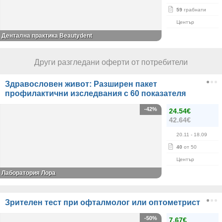
59
грабнати
Център
Дентална практика Beautydent
Други разгледани оферти от потребители
Здравословен живот: Разширен пакет
профилактични изследвания с 60 показателя
-42%
24.54€
42.64€
20.11
- 18.09
40
от 50
Център
Лаборатория Лора
Зрителен тест при офталмолог или оптометрист
-50%
7.67€