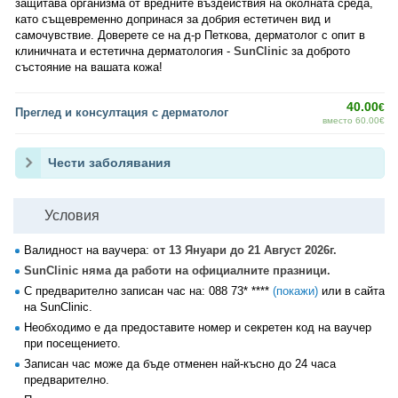
защитава организма от вредните въздействия на околната среда,
като същевременно допринася за добрия естетичен вид и
самочувствие. Доверете се на д-р Петкова, дерматолог с опит в
клиничната и естетична дерматология -
SunClinic
за доброто
състояние на вашата кожа!
40.00
€
Преглед и консултация с дерматолог
вместо 60.00€
Чести заболявания
Условия
Валидност на ваучера:
от 13 Януари до 21 Август 2026г.
SunClinic няма да работи на официалните празници.
С предварително записан час на:
088 73* ****
(покажи)
или в сайта
на SunClinic.
Необходимо е да предоставите номер и секретен код на ваучер
при посещението.
Записан час може да бъде отменен най-късно до 24 часа
предварително.