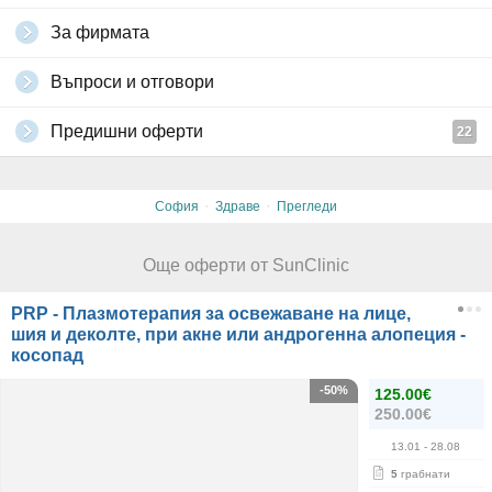
За фирмата
Въпроси и отговори
Предишни оферти
22
·
·
София
Здраве
Прегледи
Още оферти от SunClinic
PRP - Плазмотерапия за освежаване на лице,
шия и деколте, при акне или андрогенна алопеция -
косопад
-50%
125.00€
250.00€
13.01
- 28.08
5
грабнати