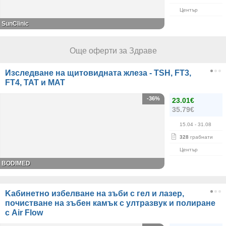
Център
SunClinic
Още оферти за Здраве
Изследване на щитовидната жлеза - TSH, FT3,
FT4, ТАТ и МАТ
-36%
23.01€
35.79€
15.04
- 31.08
328
грабнати
Център
BODIMED
Kабинетно избелване на зъби с гел и лазер,
почистване на зъбен камък с ултразвук и полиране
с Air Flow