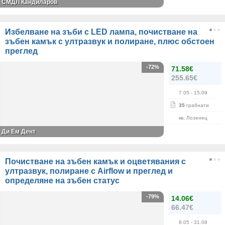
СМДЛ Кандиларов
Избелване на зъби с LED лампа, почистване на
зъбен камък с ултразвук и полиране, плюс обстоен
преглед
-72%
71.58€
255.65€
7.05
- 15.09
35
грабнати
кв. Лозенец
Ди Ем Дент
Почистване на зъбен камък и оцветявания с
ултразвук, полиране с Airflow и преглед и
определяне на зъбен статус
-79%
14.06€
66.47€
8.05
- 31.08