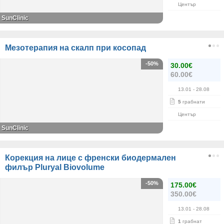
Център
SunClinic
Мезотерапия на скалп при косопад
-50%
30.00€
60.00€
13.01
- 28.08
5
грабнати
Център
SunClinic
Корекция на лице с френски биодермален
филър Pluryal Biovolume
-50%
175.00€
350.00€
13.01
- 28.08
1
грабнат