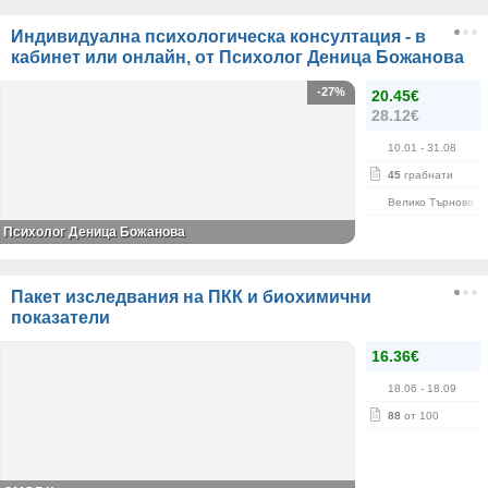
Индивидуална психологическа консултация - в
кабинет или онлайн, от Психолог Деница Божанова
-27%
20.45€
28.12€
10.01
- 31.08
45
грабнати
Велико Търново
Психолог Деница Божанова
Пакет изследвания на ПКК и биохимични
показатели
16.36€
18.06
- 18.09
88
от 100