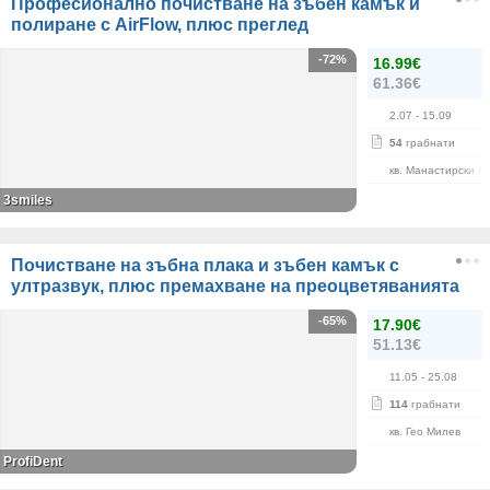
Професионално почистване на зъбен камък и
полиране с AirFlow, плюс преглед
-72%
16.99€
61.36€
2.07
- 15.09
54
грабнати
кв. Манастирски Л
3smiles
Почистване на зъбна плака и зъбен камък с
ултразвук, плюс премахване на преоцветяванията
-65%
17.90€
51.13€
11.05
- 25.08
114
грабнати
кв. Гео Милев
ProfiDent