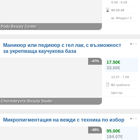
9.08
- 9.09
86
:
20
:
46
кв. Младост 1
Podo Beauty Center
Маникюр или педикюр с гел лак, с възможност
за укрепваща каучукова база
-47%
17.50€
33.00€
15.07
- 7.09
61
грабнати
Център
Chornobryvtsi Beauty Studio
Микропигментация на вежди с техника по избор
-48%
95.00€
184.07€