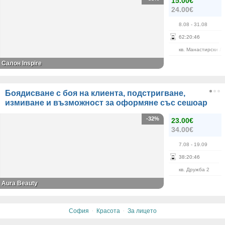
15.00€
24.00€
8.08
- 31.08
62
:
20
:
46
кв. Манастирски Л
Салон Inspire
Боядисване с боя на клиента, подстригване,
измиване и възможност за оформяне със сешоар
-32%
23.00€
34.00€
7.08
- 19.09
38
:
20
:
46
кв. Дружба 2
Aura Beauty
·
·
София
Красота
За лицето