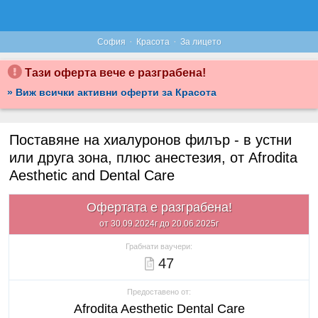
·
·
София
Красота
За лицето
Тази оферта вече е разграбена!
» Виж всички активни оферти за Красота
Поставяне на хиалуронов филър - в устни
или друга зона, плюс анестезия, от Afrodita
Aesthetic and Dental Care
Офертата е разграбена!
от 30.09.2024г до 20.06.2025г
Грабнати ваучери:
47
Предоставено от:
Afrodita Aesthetic Dental Care