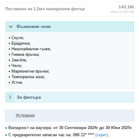
143.16
€
Поставяне на 1.2мл хиалуронов филър
вместо 230.08€
Възможни зони
• Скули;
• Брадичка;
• Назолабиални гънки;
• Гневна бръчка;
• Jaw-line;
• Чело;
• Марионетни бръчки;
• Темпорална зона;
• Устни.
За филъра
Условия
Валидност на ваучера:
от 30 Септември 2024г до 30 Юни 2025г.
С предварително записан час на:
088 22* ****
(скрит)
.