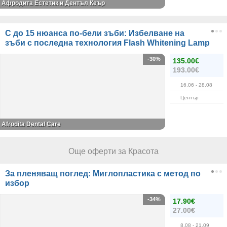
Афродита Естетик и Дентъл Кеър
С до 15 нюанса по-бели зъби: Избелване на
зъби с последна технология Flash Whitening Lamp
-30%
135.00€
193.00€
16.06
- 28.08
Център
Afrodita Dental Care
Още оферти за Красота
За пленяващ поглед: Миглопластика с метод по
избор
-34%
17.90€
27.00€
8.08
- 21.09