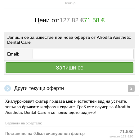
Център
Цени от:
127.82 €
71.58 €
Запиши се за известие при нова оферта от Afrodita Aesthetic
Dental Care
Email:
Запиши се
Други текущи оферти
2
Хиалуроновият филър придава мек и естествен вид на устните,
запълва бръчките и оформя скулите. Грабнете ваучер за
Afrodita
Aesthetic Dental Care
и се подмладете видимо!
Варианти на офертата:
71.58
€
Поставяне на 0.6мл хиалуронов филър
вместо 127.82€