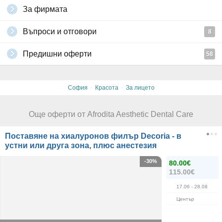
За фирмата
Въпроси и отговори
8
Предишни оферти
58
·
·
София
Красота
За лицето
Още оферти от Afrodita Aesthetic Dental Care
Поставяне на хиалуронов филър Decoria - в
устни или друга зона, плюс анестезия
-30%
80.00€
115.00€
17.06
- 28.08
Център