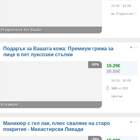
23.06
- 16.09
кв. Студентски Гра
Progressive Art Studio
Подарък за Вашата кожа: Премиум грижа за
лице в пет луксозни стъпки
-50%
15.29€
30.68€
18.10
- 30.09
169
от 200
Център
Клермонт
Маникюр с гел лак, плюс сваляне на старо
покритие - Манастирски Ливади
-38%