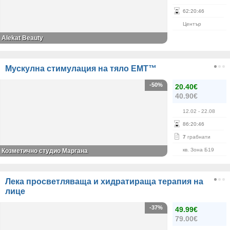
62
:
20
:
46
Център
Alekat Beauty
Mускулна стимулация на тяло EMT™
-50%
20.40€
40.90€
12.02
- 22.08
86
:
20
:
46
7
грабнати
кв. Зона Б19
Козметично студио Маргана
Лека просветляваща и хидратираща терапия на
лице
-37%
49.99€
79.00€