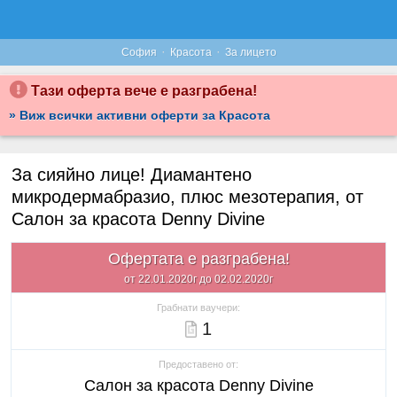
·
·
София
Красота
За лицето
Тази оферта вече е разграбена!
» Виж всички активни оферти за Красота
За сияйно лице! Диамантено
микродермабразио, плюс мезотерапия, от
Салон за красота Denny Divine
Офертата е разграбена!
от 22.01.2020г до 02.02.2020г
Грабнати ваучери:
1
Предоставено от:
Салон за красота Denny Divine