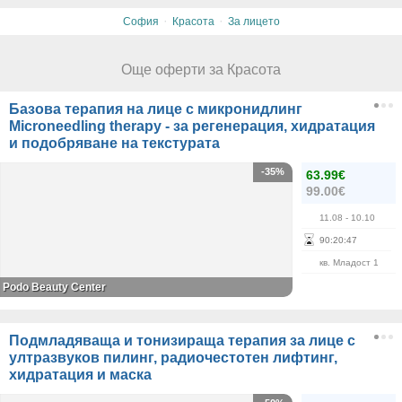
·
·
София
Красота
За лицето
Още оферти за Красота
Базова терапия на лице с микронидлинг
Microneedling therapy - за регенерация, хидратация
и подобряване на текстурата
-35%
63.99€
99.00€
11.08
- 10.10
90
:
20
:
46
кв. Младост 1
Podo Beauty Center
Подмладяваща и тонизираща терапия за лице с
ултразвуков пилинг, радиочестотен лифтинг,
хидратация и маска