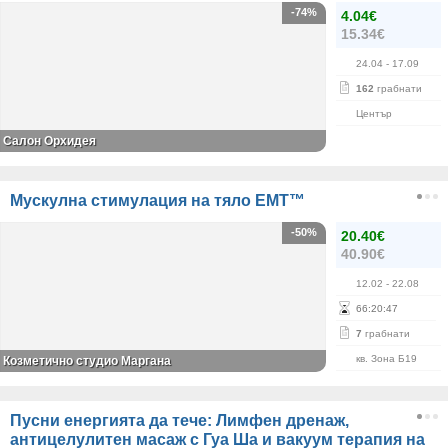
-74%
4.04€
15.34€
24.04
- 17.09
162
грабнати
Център
Салон Орхидея
Mускулна стимулация на тяло EMT™
-50%
20.40€
40.90€
12.02
- 22.08
66
:
20
:
46
7
грабнати
кв. Зона Б19
Козметично студио Маргана
Пусни енергията да тече: Лимфен дренаж,
антицелулитен масаж с Гуа Ша и вакуум терапия на