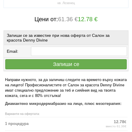
кв. Лозенец
Цени от:
61.36 €
12.78 €
Запиши се за известие при нова оферта от Салон за
красота Denny Divine
Email:
Запиши се
Направи нужното, за да заличиш следите на времето върху кожата
на лицето! Професионалистите от Салон за красота
Denny Divine
имат специално предложение за теб и сияйния вид на твоята
кожата, сега и с 80% отстъпка!
Диамантено микродермабразио на лице, плюс мезотерапия:
Варианти на офертата:
12.78
€
1 процедура
вместо 61.36€