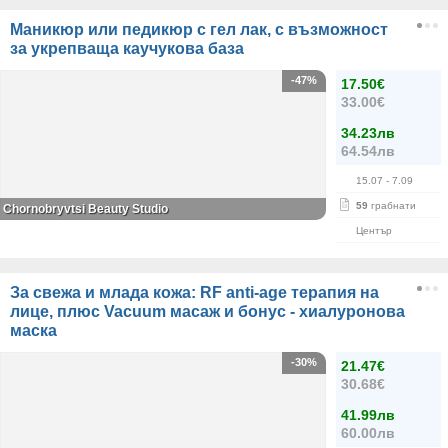
Маникюр или педикюр с гел лак, с възможност
за укрепваща каучукова база
-47%
17.50€
33.00€
34.23лв
64.54лв
15.07
- 7.09
59
грабнати
Chornobryvtsi Beauty Studio
Център
За свежа и млада кожа: RF anti-age терапия на
лице, плюс Vacuum масаж и бонус - хиалуронова
маска
-30%
21.47€
30.68€
41.99лв
60.00лв