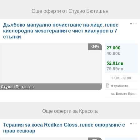
Още оферти от Студио Бютишън
Дълбоко мануално почистване на лице, плюс
кислородна мезотерапия с чист хиалурон в 7
стъпки
-34%
27.00€
40.90€
52.81лв
79.99лв
17.06
- 28.08
9
грабнати
Студио Бютишън
кв. Белите Брези
Още оферти за Красота
Терапия за коса Redken Gloss, плюс оформяне с
прав сешоар