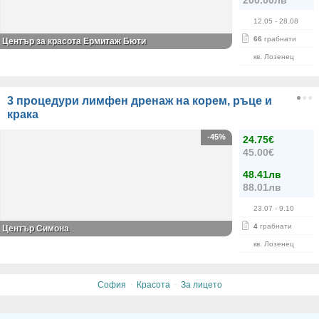
200.00лв
12.05
- 28.08
66
грабнати
Център за красота Ермитаж Бюти
кв. Лозенец
3 процедури лимфен дренаж на корем, ръце и
крака
-45%
24.75€
45.00€
48.41лв
88.01лв
23.07
- 9.10
4
грабнати
Център Симона
кв. Лозенец
·
·
София
Красота
За лицето