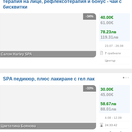
терапия на лице, рефлексотерапия и бонус - чай с
бисквитки
-34%
40.00€
61.00€
78.23лв
119.31лв
23.07
- 26.08
7
грабнати
Салон Harley SPA
Център
SPA педикюр, плюс лакиране с гел лак
-33%
30.00€
45.00€
58.67лв
88.01лв
4.08
- 12.09
24
:
33
:
42
Цветелина Боянова