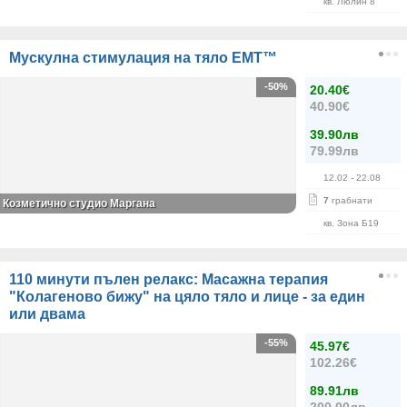
кв. Люлин 8
Mускулна стимулация на тяло EMT™
-50%
20.40€
40.90€
39.90лв
79.99лв
12.02
- 22.08
7
грабнати
Козметично студио Маргана
кв. Зона Б19
110 минути пълен релакс: Масажна терапия
"Колагеново бижу" на цяло тяло и лице - за един
или двама
-55%
45.97€
102.26€
89.91лв