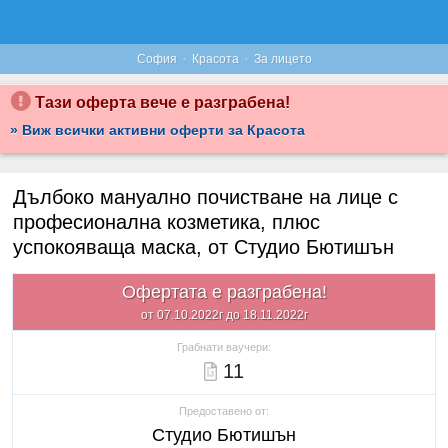
·
·
София
Красота
За лицето
Тази оферта вече е разграбена!
» Виж всички активни оферти за Красота
Дълбоко мануално почистване на лице с
професионална козметика, плюс
успокояваща маска, от Студио Бютишън
Офертата е разграбена!
от 07.10.2022г до 18.11.2022г
Грабнати ваучери:
11
Предоставено от:
Студио Бютишън