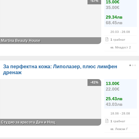
-57%
15.00€
35.00€
29.34лв
68.45лв
20.03
- 28.08
1
грабнат
Martina Beauty House
кв. Младост 2
За перфектна кожа: Липолазер, плюс лимфен
дренаж
-41%
13.00€
22.00€
25.43лв
43.03лв
18.06
- 28.08
1
грабнат
Студио за красота Ден и Нощ
кв. Левски Г