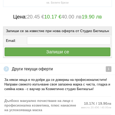
кв. Белите Брези
Цена:
20.45 €
10.17 €
40.00 лв
19.90 лв
Запиши се за известие при нова оферта от Студио Бютишън
Email:
Запиши се
Други текущи оферти
1
За някои неща е по-добре да се довериш на професионалистите!
Направи свежото излъчване своя запазена марка с чиста, гладка и
сияйна кожа - с ваучер за Козметично студио
Бютишън
!
Дълбоко мануално почистване на лице с
10.17
/ 19.90
€
лв
професионална козметика, плюс нанасяне
вместо 20.45€ / 40.00лв
на успокояваща маска