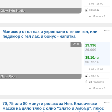
5.08
- 18.09
48
:
33
:
42
Glow Skin Studio
кв. Младост 1
Маникюр с гел лак и укрепване с течен гел, или
педикюр с гел лак, и бонус - напитка
-31%
19.99€
29.00€
39.10лв
56.72лв
9.07
- 17.08
24
:
33
:
42
Nails Room
28
грабнати
кв. Младост 3
70, 75 или 80 минути релакс за Нея: Класически
масаж на цяло тяло с олио "Злато и Амбър", плюс