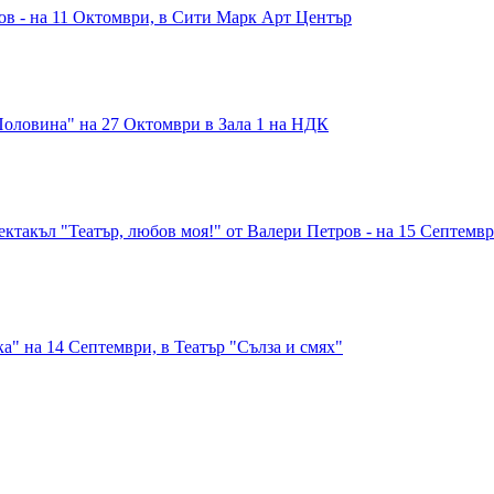
в - на 11 Октомври, в Сити Марк Арт Център
Половина" на 27 Октомври в Зала 1 на НДК
такъл "Театър, любов моя!" от Валери Петров - на 15 Септември
а" на 14 Септември, в Театър "Сълза и смях"