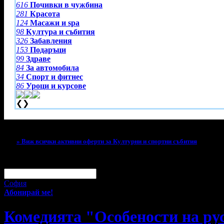
616
Почивки в чужбина
281
Красота
124
Масажи и spa
98
Култура и събития
326
Забавления
153
Подаръци
99
Здраве
84
За автомобила
34
Спорт и фитнес
86
Уроци и курсове
❮
❯
Тази оферта вече е разграбена!
» Виж всички активни оферти за Културни и спортни събития
За малко изпусна тази оферта!
Абонирай се по e-mail, за да н
Твоят e-mail:
Оферти за град:
София
Абонирай ме!
Комедията "Особености на ру