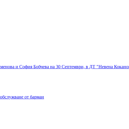
Каменова и София Бобчева на 30 Септември, в ДТ "Невена Кокано
с обслужване от барман