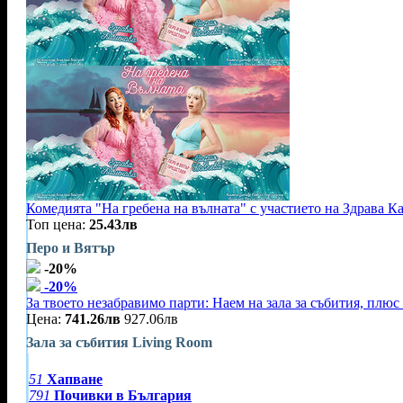
Комедията "На гребена на вълната" с участието на Здрава 
Топ цена:
25.43лв
Перо и Вятър
-20%
-20%
За твоето незабравимо парти: Наем на зала за събития, плю
Цена:
741.26лв
927.06лв
Зала за събития Living Room
51
Хапване
791
Почивки в България