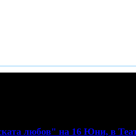
е пропускаш новите оферти!
ската любов" на 16 Юни, в Теа