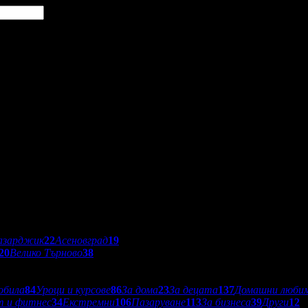
азарджик
22
Асеновград
19
20
Велико Търново
38
обила
84
Уроци и курсове
86
За дома
23
За децата
137
Домашни люби
т и фитнес
34
Екстремни
106
Пазаруване
113
За бизнеса
39
Други
12