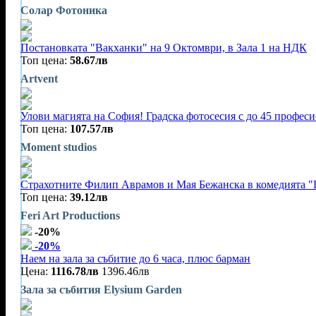
Солар Фотоника
Постановката "Вакханки" на 9 Октомври, в Зала 1 на НДК
Топ цена:
58.67лв
Artvent
Улови магията на София! Градска фотосесия с до 45 профес
Топ цена:
107.57лв
Moment studios
Страхотните Филип Аврамов и Мая Бежанска в комедията "Г
Топ цена:
39.12лв
Feri Art Productions
-20%
-20%
Наем на зала за събитие до 6 часа, плюс барман
Цена:
1116.78лв
1396.46лв
Зала за събития Elysium Garden