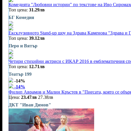
Комедията "Любовни истории" по текстове на Иво Сиромахо
Топ цена:
31.29лв
БГ Комедия
Ексклузивното Stand-up шоу на Здрава Каменова "Здрава и 
Топ цена:
39.12лв
Перо и Вятър
Четири стихийни актриси с ИКАР 2016 в емблематичния спек
Топ цена:
12.71лв
Театър 199
-14%
-14%
Филип Аврамов и Малин Кръстев в "Пиесата, която се обърк
Цена:
23.47лв
27.38лв
ДКТ "Иван Димов"