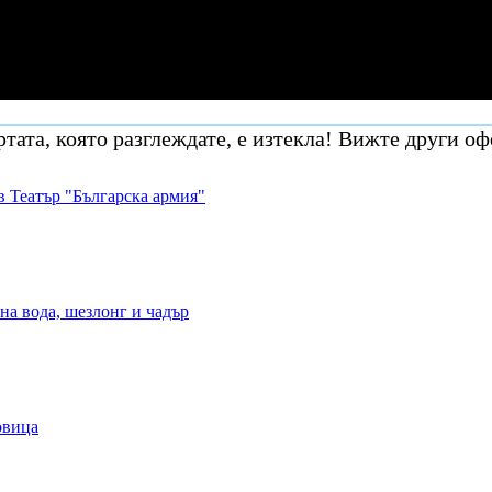
тата, която разглеждате, е изтекла! Вижте други оф
в Театър "Българска армия"
на вода, шезлонг и чадър
овица