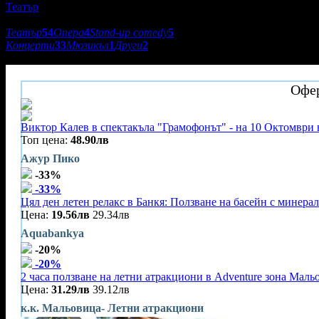
Театър
Подкатегории:
Театър
54
Опера
4
Stand-up comedy
5
Концерти
33
Мюзикъл
1
Други
2
Драматичен театър "Стефан Киров"
Офер
Виктор Калев в спектакъла "Грамофонът" - на 10 Октомври 
Топ цена:
48.90лв
Ажур Пико
-33%
-33%
Цял ден летен релакс в Банкя: Ползване на басейн с минерал
Цена:
19.56лв
29.34лв
Aquabankya
-20%
-20%
2 часа ползване на летни атракциони в Adventure зона Маль
Цена:
31.29лв
39.12лв
к.к. Мальовица- Летни атракциони