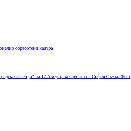
ионално обработени кадъра
радски легенди" на 17 Август, на сцената на София Съмър Фест