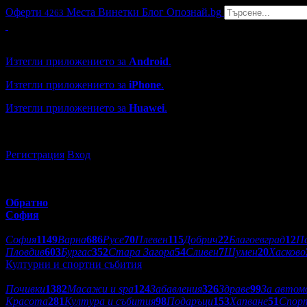
Оферти
Места
Винетки
Блог
Опознай.bg
4263
Grabo мобилна версия
Изтегли приложението за
Android
.
Изтегли приложението за
iPhone
.
Изтегли приложението за
Huawei
.
...или отвори
grabo.bg
Регистрация
Вход
Обратно
София
Избери друг град:
София
1149
Варна
686
Русе
70
Плевен
115
Добрич
22
Благоевград
12
П
Пловдив
603
Бургас
352
Стара Загора
54
Сливен
7
Шумен
20
Хасково
Културни и спортни събития
Категории оферти:
Почивки
1382
Масажи и spa
124
Забавления
326
Здраве
99
За автом
Красота
281
Култура и събития
98
Подаръци
153
Хапване
51
Спор