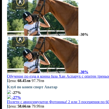
-30%
-30%
Обучение по езда в конна база Хан Аспарух с опитен треньор
Цена:
68.45лв
97.79лв
Клуб по конен спорт Аватар
-27%
-27%
Полети с авиосимулатор Фотоника! 2 или 3 посещения по 60
Цена:
58.66лв
79.99лв