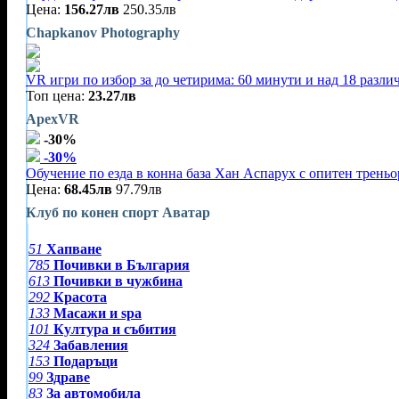
Цена:
156.27лв
250.35лв
Chapkanov Photography
VR игри по избор за до четирима: 60 минути и над 18 разл
Топ цена:
23.27лв
ApexVR
-30%
-30%
Обучение по езда в конна база Хан Аспарух с опитен треньор
Цена:
68.45лв
97.79лв
Клуб по конен спорт Аватар
51
Хапване
785
Почивки в България
613
Почивки в чужбина
292
Красота
133
Масажи и spa
101
Култура и събития
324
Забавления
153
Подаръци
99
Здраве
83
За автомобила