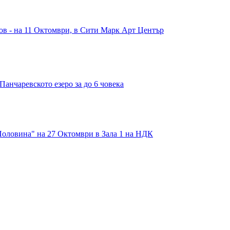
в - на 11 Октомври, в Сити Марк Арт Център
Панчаревското езеро за до 6 човека
Половина" на 27 Октомври в Зала 1 на НДК