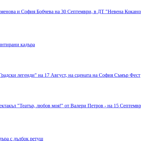
Каменова и София Бобчева на 30 Септември, в ДТ "Невена Кокано
ринтирани кадъра
радски легенди" на 17 Август, на сцената на София Съмър Фест
такъл "Театър, любов моя!" от Валери Петров - на 15 Септември
дъра с дълбок ретуш