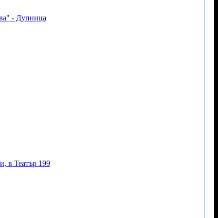
ва" - Дупница
, в Театър 199