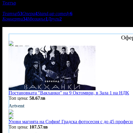
Театър
Подкатегории:
Театър
53
Опера
4
Stand-up comedy
6
Концерти
34
Мюзикъл
1
Други
2
Камбана арт ЕООД
Офер
Постановката "Вакханки" на 9 Октомври, в Зала 1 на НДК
Топ цена:
58.67лв
Artvent
Улови магията на София! Градска фотосесия с до 45 профес
Топ цена:
107.57лв