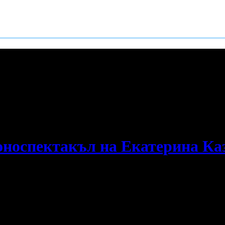
е пропускаш новите оферти!
оноспектакъл на Екатерина Каз