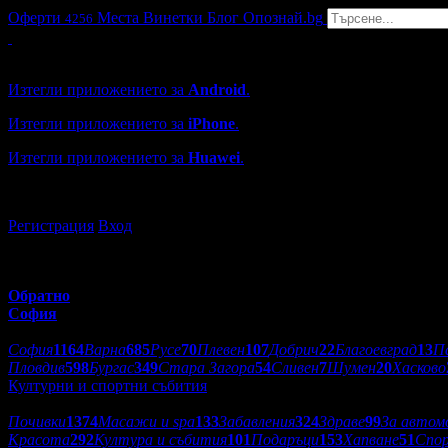
Оферти
Места
Винетки
Блог
Опознай.bg
4256
Grabo мобилна версия
Изтегли приложението за
Android
.
Изтегли приложението за
iPhone
.
Изтегли приложението за
Huawei
.
...или отвори
grabo.bg
Регистрация
Вход
Обратно
София
Избери друг град:
София
1164
Варна
685
Русе
70
Плевен
107
Добрич
22
Благоевград
13
П
Пловдив
598
Бургас
349
Стара Загора
54
Сливен
7
Шумен
20
Хасково
Културни и спортни събития
Категории оферти:
Почивки
1374
Масажи и spa
133
Забавления
324
Здраве
99
За автом
Красота
292
Култура и събития
101
Подаръци
153
Хапване
51
Спо