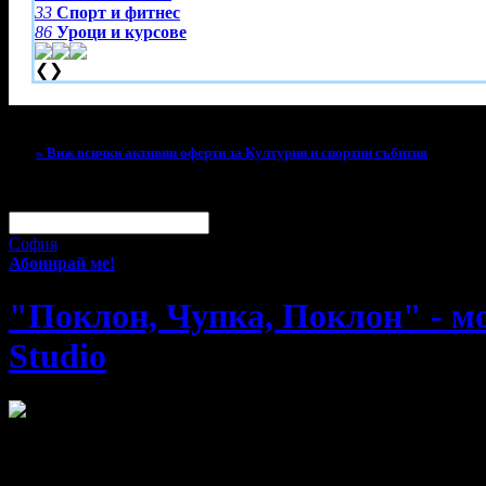
33
Спорт и фитнес
86
Уроци и курсове
❮
❯
Тази оферта вече е разграбена!
» Виж всички активни оферти за Културни и спортни събития
За малко изпусна тази оферта!
Абонирай се по e-mail, за да н
Твоят e-mail:
Оферти за град:
София
Абонирай ме!
"Поклон, Чупка, Поклон" - м
Studio