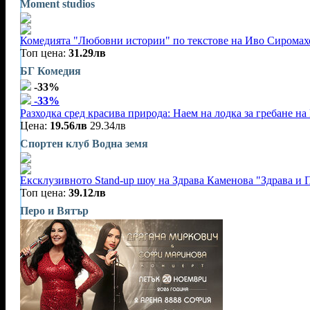
Moment studios
Комедията "Любовни истории" по текстове на Иво Сиромахо
Топ цена:
31.29лв
БГ Комедия
-33%
-33%
Разходка сред красива природа: Наем на лодка за гребане на 
Цена:
19.56лв
29.34лв
Спортен клуб Водна земя
Ексклузивното Stand-up шоу на Здрава Каменова "Здрава и 
Топ цена:
39.12лв
Перо и Вятър