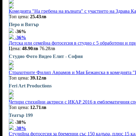
Комедията "На гребена на вълната" с участието на Здрава 
Топ цена:
25.43лв
Перо и Вятър
-36%
-36%
Детска или семейна фотосесия в студио с 5 обработени и п
Цена:
48.90лв
76.28лв
Студио Фото Видео Елит - София
Страхотните Филип Аврамов и Мая Бежанска в комедията "Г
Топ цена:
39.12лв
Feri Art Productions
Четири стихийни актриси с ИКАР 2016 в емблематичния спек
Топ цена:
12.71лв
Театър 199
-38%
-38%
Студийна фотосесия за бременни със 150 кадъра, плюс 15 ка