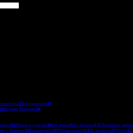
азарджик
22
Асеновград
19
20
Велико Търново
38
обила
83
Уроци и курсове
86
За дома
21
За децата
137
Домашни люби
рт и фитнес
33
Екстремни
107
Пазаруване
114
За бизнеса
37
Други
12