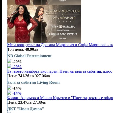
Мега концертът на Драгана Миркович и Софи Маринова - на
Топ цена:
48.90лв
NB Global Entertainment
-20%
-20%
За твоето незабравимо парти: Наем на зала за събития, плю
Цена:
741.26лв
927.06лв
Зала за събития Living Room
-14%
-14%
Филип Аврамов и Малин Кръстев в "Пиесата, която се обърк
Цена:
23.47лв
27.38лв
ДКТ "Иван Димов"