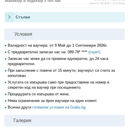
Маникюр и педикюр с гел лак
вместо 58.80€ / 115.00лв
Стъпки
Условия
Валидност на ваучера:
от 9 Май до 1 Септември 2026г.
С предварително записан час на:
089 78* ****
(скрит)
.
Записан час може да се промени еднократно, до 24 часа
предварително.
При закъснение с повече от 15 минути, ваучерът се счита за
използван.
Услугата се извършва само при предоставяне на номер и
секретен код на ваучер при посещението.
Процедурата се извършва от жена.
Няма ограничение за броя ваучери на един клиент.
Всички други
глобални условия на Grabo.bg
Галерия