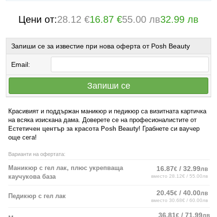
Цени от:
28.12 €
16.87 €
55.00 лв
32.99 лв
Запиши се за известие при нова оферта от Posh Beauty
Email:
Запиши се
Красивият и поддържан маникюр и педикюр са визитната картичка
на всяка изискана дама. Доверете се на професионалистите от
Естетичен център за красота Posh Beauty
! Грабнете си ваучер
още сега!
Варианти на офертата:
Маникюр с гел лак, плюс укрепваща
16.87
/ 32.99
€
лв
каучукова база
вместо 28.12€ / 55.00лв
20.45
/ 40.00
€
лв
Педикюр с гел лак
вместо 30.68€ / 60.00лв
36.81
/ 71.99
€
лв