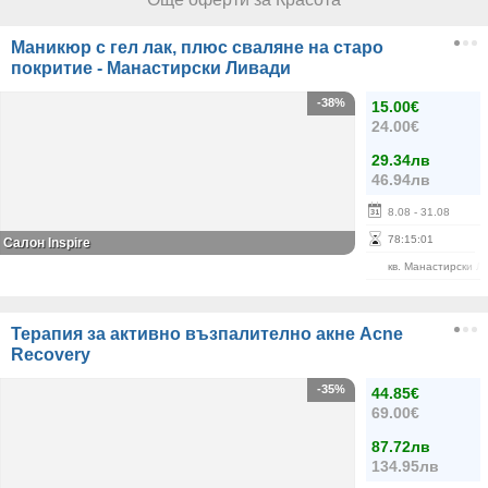
Маникюр с гел лак, плюс сваляне на старо
покритие - Манастирски Ливади
-38%
15.00€
24.00€
29.34лв
46.94лв
8.08
- 31.08
78
:
15
:
01
Салон Inspire
кв. Манастирски Л
Терапия за активно възпалително акне Acne
Recovery
-35%
44.85€
69.00€
87.72лв
134.95лв