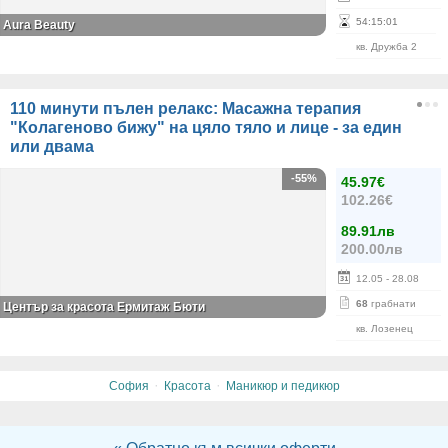
54
:
15
:
01
Aura Beauty
кв. Дружба 2
110 минути пълен релакс: Масажна терапия
"Колагеново бижу" на цяло тяло и лице - за един
или двама
-55%
45.97€
102.26€
89.91лв
200.00лв
12.05
- 28.08
68
грабнати
Център за красота Ермитаж Бюти
кв. Лозенец
·
·
София
Красота
Маникюр и педикюр