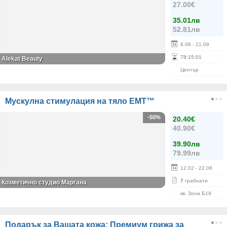
27.00€
35.01лв
52.81лв
8.08
- 21.09
78
:
15
:
01
Alekat Beauty
Център
Mускулна стимулация на тяло EMT™
-50%
20.40€
40.90€
39.90лв
79.99лв
12.02
- 22.08
7
грабнати
Козметично студио Маргана
кв. Зона Б19
Подарък за Вашата кожа: Премиум грижа за