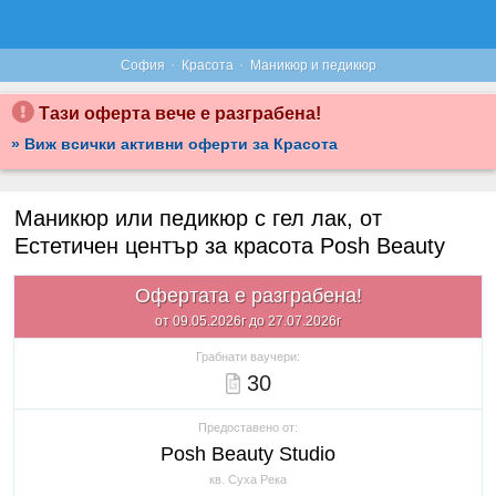
·
·
София
Красота
Маникюр и педикюр
Тази оферта вече е разграбена!
» Виж всички активни оферти за Красота
Маникюр или педикюр с гел лак, от
Естетичен център за красота Posh Beauty
Офертата е разграбена!
от 09.05.2026г до 27.07.2026г
Грабнати ваучери:
30
Предоставено от:
Posh Beauty Studio
кв. Суха Река