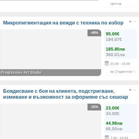
Център
Микропигментация на вежди с техника по избор
-48%
95.00€
184.07€
185.80лв
360.01лв
23.06
- 16.09
кв. Студентски Гра
Progressive Art Studio
Боядисване с боя на клиента, подстригване,
измиване и възможност за оформяне със сешоар
-32%
23.00€
34.00€
44.98лв
66.50лв
7.08
- 19.09