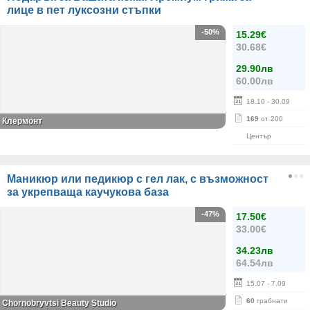
лице в пет луксозни стъпки
-50%
15.29€
30.68€
29.90лв
60.00лв
18.10
- 30.09
169
от 200
Клермонт
Център
Маникюр или педикюр с гел лак, с възможност
за укрепваща каучукова база
-47%
17.50€
33.00€
34.23лв
64.54лв
15.07
- 7.09
60
грабнати
Chornobryvtsi Beauty Studio