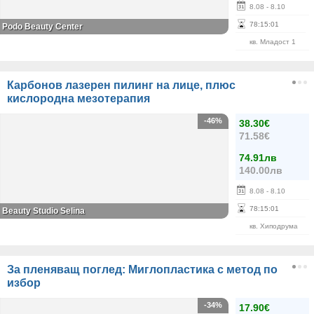
8.08
- 8.10
78
:
15
:
01
Podo Beauty Center
кв. Младост 1
Карбонов лазерен пилинг на лице, плюс
кислородна мезотерапия
-46%
38.30€
71.58€
74.91лв
140.00лв
8.08
- 8.10
78
:
15
:
01
Beauty Studio Selina
кв. Хиподрума
За пленяващ поглед: Миглопластика с метод по
избор
-34%
17.90€