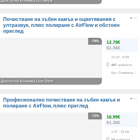
Дентална клиника Оптимум
Почистване на зъбен камък и оцветявания с
ултразвук, плюс полиране с AirFlow и обстоен
преглед
-79%
12.78€
61.36€
15.10
- 8.09
487
грабнати
бул. Сливница 215
Дентална Клиника Lion Dent
Професионално почистване на зъбен камък и
полиране с AirFlow, плюс преглед
-72%
16.99€
61.36€
2.07
- 15.09
54
грабнати