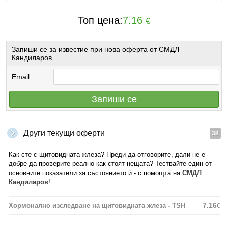
Топ цена:
7.16
€
Запиши се за известие при нова оферта от СМДЛ
Кандиларов
Email:
Запиши се
Други текущи оферти
38
Как сте с щитовидната жлеза? Преди да отговорите, дали не е
добре да проверите реално как стоят нещата? Тествайте един от
основните показатели за състоянието ѝ - с помощта на
СМДЛ
Кандиларов
!
7.16
Хормонално изследване на щитовидната жлеза - TSH
€