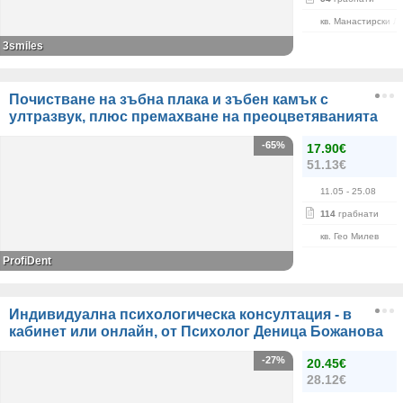
кв. Манастирски Л
3smiles
Почистване на зъбна плака и зъбен камък с
ултразвук, плюс премахване на преоцветяванията
-65%
17.90€
51.13€
11.05
- 25.08
114
грабнати
кв. Гео Милев
ProfiDent
Индивидуална психологическа консултация - в
кабинет или онлайн, от Психолог Деница Божанова
-27%
20.45€
28.12€