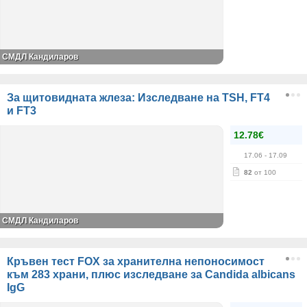
СМДЛ Кандиларов
За щитовидната жлеза: Изследване на TSH, FT4
и FT3
12.78€
17.06
- 17.09
82
от 100
СМДЛ Кандиларов
Кръвен тест FOX за хранителна непоносимост
към 283 храни, плюс изследване за Candida albicans
IgG