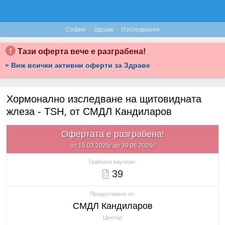
·
·
София
Здраве
Изследвания
Тази оферта вече е разграбена!
» Виж всички активни оферти за Здраве
Хормонално изследване на щитовидната
жлеза - TSH, от СМДЛ Кандиларов
Офертата е разграбена!
от 15.03.2025г до 30.06.2025г
Грабнати ваучери:
39
Предоставено от:
СМДЛ Кандиларов
Център