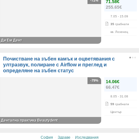
-72%
71.58€
255.65€
7.05
- 15.09
35
грабнати
кв. Лозенец
Ди Ем Дент
Почистване на зъбен камък и оцветявания с
ултразвук, полиране с Airflow и преглед и
определяне на зъбен статус
-79%
14.06€
66.47€
8.05
- 31.08
59
грабнати
Център
Дентална практика Beautydent
·
·
София
Здраве
Изследвания