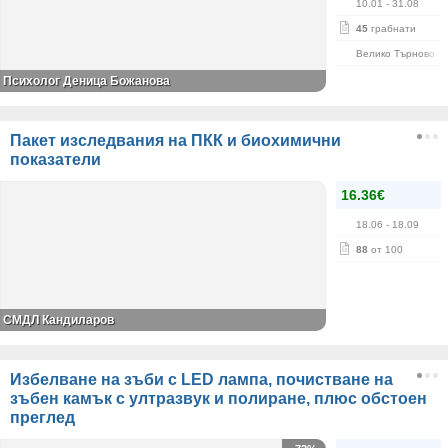
10.01
- 31.08
45
грабнати
Велико Търново
Психолог Деница Божанова
Пакет изследвания на ПКК и биохимични
показатели
16.36€
18.06
- 18.09
88
от 100
СМДЛ Кандиларов
Избелване на зъби с LED лампа, почистване на
зъбен камък с ултразвук и полиране, плюс обстоен
преглед