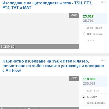
Изследване на щитовидната жлеза - TSH, FT3,
FT4, ТАТ и МАТ
-36%
23.01€
35.79€
15.04
- 31.08
328
грабнати
Център
BODIMED
Kабинетно избелване на зъби с гел и лазер,
почистване на зъбен камък с ултразвук и полиране
с Air Flow
-52%
110.00€
230.08€
8.08
- 1.10
63
:
32
:
59
кв. Манастирски Л