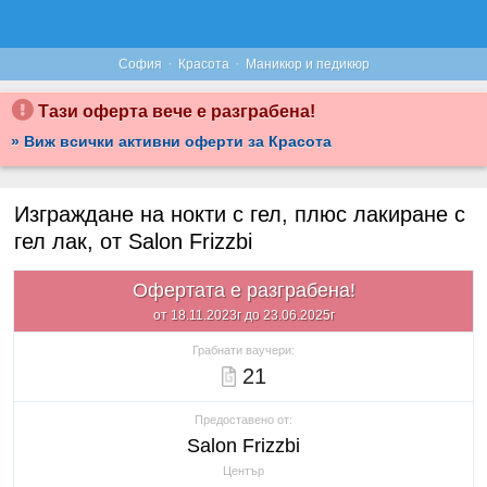
·
·
София
Красота
Маникюр и педикюр
Тази оферта вече е разграбена!
» Виж всички активни оферти за Красота
Изграждане на нокти с гел, плюс лакиране с
гел лак, от Salon Frizzbi
Офертата е разграбена!
от 18.11.2023г до 23.06.2025г
Грабнати ваучери:
21
Предоставено от:
Salon Frizzbi
Център