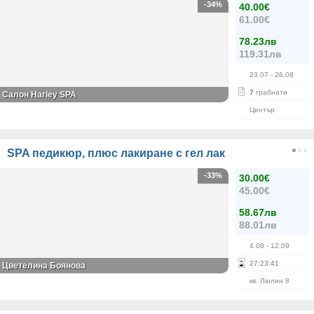
-34%
40.00€
61.00€
78.23лв
119.31лв
23.07
- 26.08
7
грабнати
Салон Harley SPA
Център
SPA педикюр, плюс лакиране с гел лак
-33%
30.00€
45.00€
58.67лв
88.01лв
4.08
- 12.09
27
:
23
:
41
Цветелина Боянова
кв. Люлин 8