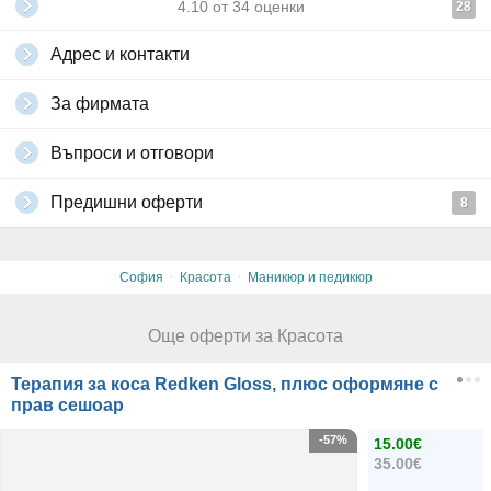
4.10
от
34
оценки
28
Адрес и контакти
За фирмата
Въпроси и отговори
Предишни оферти
8
·
·
София
Красота
Маникюр и педикюр
Още оферти за Красота
Терапия за коса Redken Gloss, плюс оформяне с
прав сешоар
-57%
15.00€
35.00€