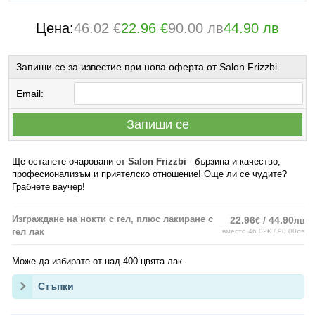
Цена:
46.02 €
22.96 €
90.00 лв
44.90 лв
Запиши се за известие при нова оферта от Salon Frizzbi
Email:
Запиши се
Ще останете очаровани от
Salon Frizzbi
- бързина и качество,
професионализъм и приятелско отношение! Още ли се чудите?
Грабнете ваучер!
Изграждане на нокти с гел, плюс лакиране с
22.96
/ 44.90
€
лв
гел лак
вместо 46.02€ / 90.00лв
Може да избирате от над 400 цвята лак.
Стъпки