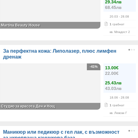
29.34лв
68.45лв
20.03
- 28.08
1
грабнат
Martina Beauty House
кв. Младост 2
За перфектна кожа: Липолазер, плюс лимфен
дренаж
-41%
13.00€
22.00€
25.43лв
43.03лв
18.06
- 28.08
1
грабнат
Студио за красота Ден и Нощ
кв. Левски Г
Маникюр или педикюр с гел лак, с възможност
за укрепваща каучукова база