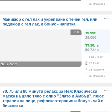
кв. Младост 1
Маникюр с гел лак и укрепване с течен гел, или
педикюр с гел лак, и бонус - напитка
-31%
19.99€
29.00€
39.10лв
56.72лв
9.07
- 17.08
27
:
23
:
41
Nails Room
28
грабнати
кв. Младост 3
70, 75 или 80 минути релакс за Нея: Класически
масаж на цяло тяло с олио "Злато и Амбър", плюс
терапия на лице, рефлексотерапия и бонус - чай с
бисквитки