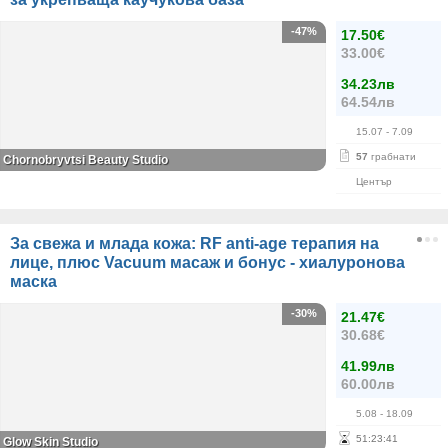
-47%
17.50€
33.00€
34.23лв
64.54лв
15.07
- 7.09
57
грабнати
Chornobryvtsi Beauty Studio
Център
За свежа и млада кожа: RF anti-age терапия на
лице, плюс Vacuum масаж и бонус - хиалуронова
маска
-30%
21.47€
30.68€
41.99лв
60.00лв
5.08
- 18.09
51
:
23
:
41
Glow Skin Studio