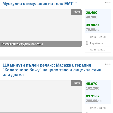
Mускулна стимулация на тяло EMT™
-50%
20.40€
40.90€
39.90лв
79.99лв
12.02
- 22.08
7
грабнати
Козметично студио Маргана
кв. Зона Б19
110 минути пълен релакс: Масажна терапия
"Колагеново бижу" на цяло тяло и лице - за един
или двама
-55%
45.97€
102.26€
89.91лв
200.00лв
12.05
- 28.08