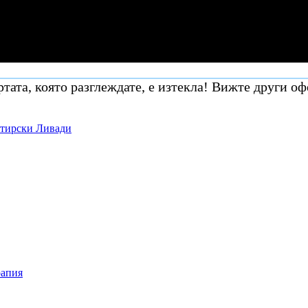
тата, която разглеждате, е изтекла! Вижте други оф
стирски Ливади
рапия