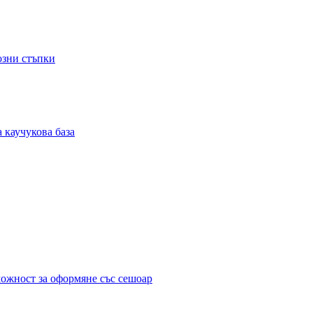
озни стъпки
 каучукова база
можност за оформяне със сешоар