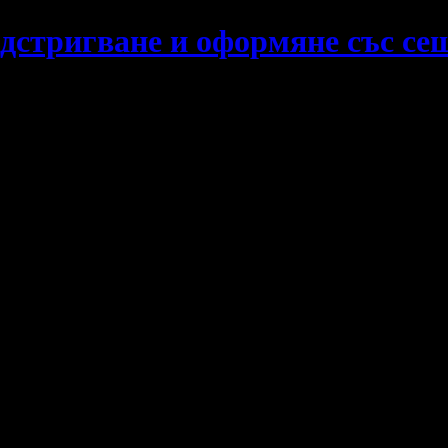
дстригване и оформяне със сеш
есионалния почерк на
Beauty Studio VM Art Hair Style
!