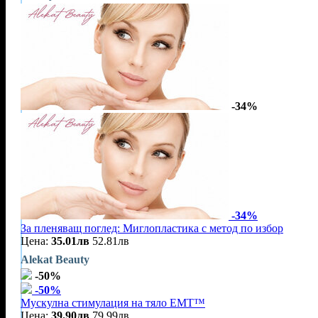
-34%
-34%
За пленяващ поглед: Миглопластика с метод по избор
Цена:
35.01лв
52.81лв
Alekat Beauty
-50%
-50%
Mускулна стимулация на тяло EMT™
Цена:
39.90лв
79.99лв