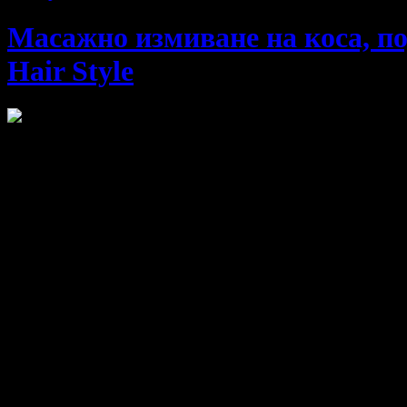
Масажно измиване на коса, по
Hair Style
Подчертай красотата си като се погрижиш за косата си с проф