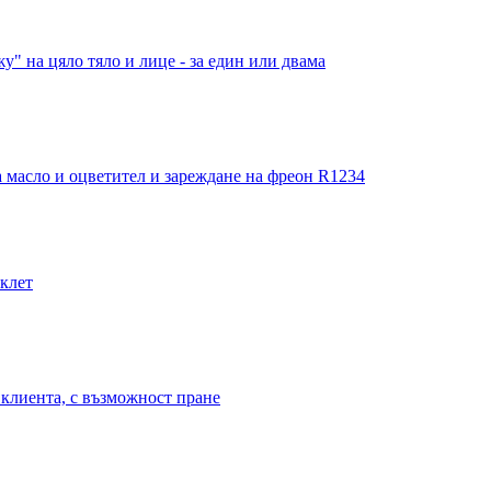
" на цяло тяло и лице - за един или двама
 масло и оцветител и зареждане на фреон R1234
иклет
клиента, с възможност пране