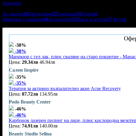
За косата
Подкатегории:
За лицето
105
За косата
52
Епилации
19
Устни
6
Маникюр и педикюр
40
За тялото
52
Мигли и вежди
27
Други
2
Beauty Studio VM Art Hair Style
Офер
-38%
-38%
Маникюр с гел лак, плюс сваляне на старо покритие - Мана
Цена:
29.34лв
46.94лв
Салон Inspire
-35%
-35%
Терапия за активно възпалително акне Acne Recovery
Цена:
87.72лв
134.95лв
Podo Beauty Center
-46%
-46%
Карбонов лазерен пилинг на лице, плюс кислородна мезоте
Цена:
74.91лв
140.00лв
Beauty Studio Selina