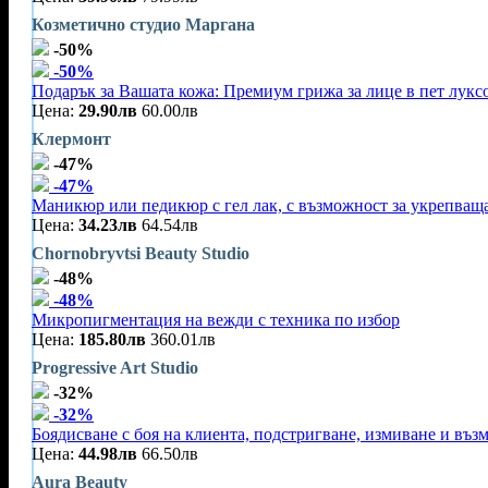
Козметично студио Маргана
-50%
-50%
Подарък за Вашата кожа: Премиум грижа за лице в пет лукс
Цена:
29.90лв
60.00лв
Клермонт
-47%
-47%
Маникюр или педикюр с гел лак, с възможност за укрепваща
Цена:
34.23лв
64.54лв
Chornobryvtsi Beauty Studio
-48%
-48%
Микропигментация на вежди с техника по избор
Цена:
185.80лв
360.01лв
Progressive Art Studio
-32%
-32%
Боядисване с боя на клиента, подстригване, измиване и въз
Цена:
44.98лв
66.50лв
Aura Beauty