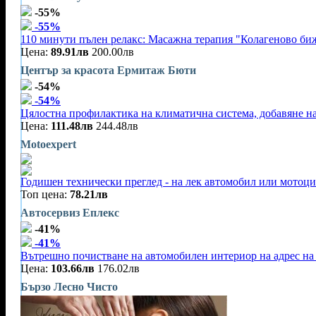
-55%
-55%
110 минути пълен релакс: Масажна терапия "Колагеново бижу
Цена:
89.91лв
200.00лв
Център за красота Ермитаж Бюти
-54%
-54%
Цялостна профилактика на климатична система, добавяне на
Цена:
111.48лв
244.48лв
Motoexpert
Годишен технически преглед - на лек автомобил или мотоц
Топ цена:
78.21лв
Автосервиз Еплекс
-41%
-41%
Вътрешно почистване на автомобилен интериор на адрес на 
Цена:
103.66лв
176.02лв
Бързо Лесно Чисто