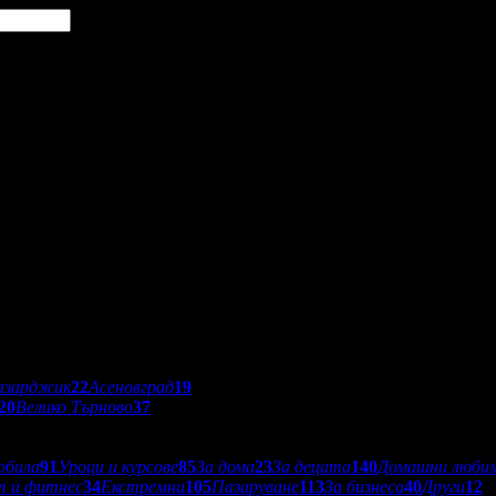
азарджик
22
Асеновград
19
20
Велико Търново
37
обила
91
Уроци и курсове
85
За дома
23
За децата
140
Домашни люби
т и фитнес
34
Екстремни
105
Пазаруване
113
За бизнеса
40
Други
12