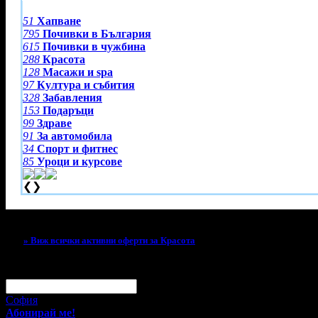
51
Хапване
795
Почивки в България
615
Почивки в чужбина
288
Красота
128
Масажи и spa
97
Култура и събития
328
Забавления
153
Подаръци
99
Здраве
91
За автомобила
34
Спорт и фитнес
85
Уроци и курсове
❮
❯
Тази оферта вече е разграбена!
» Виж всички активни оферти за Красота
За малко изпусна тази оферта!
Абонирай се по e-mail, за да н
Твоят e-mail:
Оферти за град:
София
Абонирай ме!