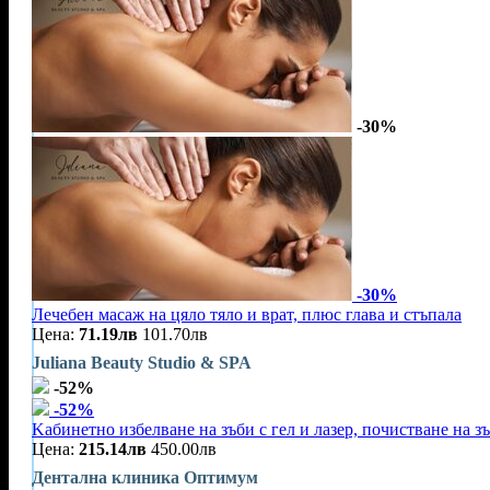
-30%
-30%
Лечебен масаж на цяло тяло и врат, плюс глава и стъпала
Цена:
71.19лв
101.70лв
Juliana Beauty Studio & SPA
-52%
-52%
Kабинетно избелване на зъби с гел и лазер, почистване на зъ
Цена:
215.14лв
450.00лв
Дентална клиника Оптимум