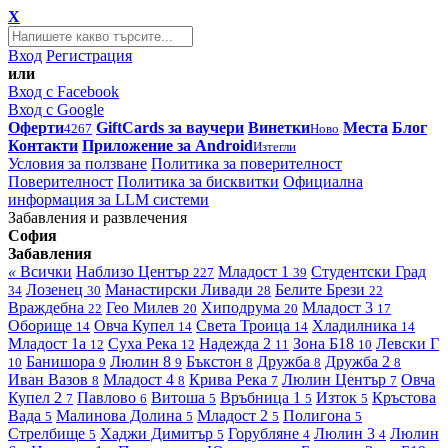
X
Вход
Регистрация
или
Вход с Facebook
Вход с Google
Оферти
GiftCards за ваучери
Винетки
Места
Блог
4267
Ново
Контакти
Приложение за Android
Изтегли
Условия за ползване
Политика за поверителност
Поверителност
Политика за бисквитки
Официална
информация за LLM системи
Забавления и развлечения
София
Забавления
«
Всички
Наблизо
Център
Младост 1
Студентски Град
227
39
Лозенец
Манастирски Ливади
Белите Брези
34
30
28
22
Враждебна
Гео Милев
Хиподрума
Младост 3
22
20
20
17
Оборище
Овча Купел
Света Троица
Хладилника
14
14
14
14
Младост 1а
Суха Река
Надежда 2
Зона Б18
Левски Г
12
12
11
10
Банишора
Люлин 8
Бъкстон
Дружба
Дружба 2
10
9
9
8
8
8
Иван Вазов
Младост 4
Крива Река
Люлин Център
Овча
8
8
7
7
Купел 2
Павлово
Витоша
Връбница 1
Изток
Кръстова
7
6
5
5
5
Вада
Малинова Долина
Младост 2
Полигона
5
5
5
5
Стрелбище
Хаджи Димитър
Горубляне
Люлин 3
Люлин
5
5
4
4