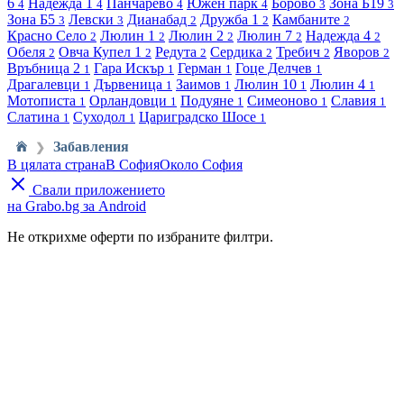
6
Надежда 1
Панчарево
Южен парк
Борово
Зона Б19
4
4
4
4
3
3
Зона Б5
Левски
Дианабад
Дружба 1
Камбаните
3
3
2
2
2
Красно Село
Люлин 1
Люлин 2
Люлин 7
Надежда 4
2
2
2
2
2
Обеля
Овча Купел 1
Редута
Сердика
Требич
Яворов
2
2
2
2
2
2
Връбница 2
Гара Искър
Герман
Гоце Делчев
1
1
1
1
Драгалевци
Дървеница
Заимов
Люлин 10
Люлин 4
1
1
1
1
1
Мотописта
Орландовци
Подуяне
Симеоново
Славия
1
1
1
1
1
Слатина
Суходол
Цариградско Шосе
1
1
1
Забавления
❯
В цялата страна
В София
Около София
Свали приложението
на Grabo.bg за Android
Не открихме оферти по избраните филтри.