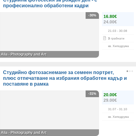
професионално обработени кадри
-30%
16.80€
24.00€
21.03
- 30.08
3
грабнати
кв. Хиподрума
Alia - Photography and Art
Студийно фотозаснемане за семеен портрет,
плюс отпечатване на избрания обработен кадър и
поставяне в рамка
-31%
20.00€
29.00€
31.07
- 31.10
кв. Хиподрума
Alia - Photography and Art