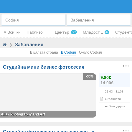
ЗАБАВЛЕНИЯ И РАЗВЛЕЧЕНИЯ
София
Забавления
«
Всички
Наблизо
Център
Младост 1
Студент
227
44
Забавления
❯
В цялата страна
В София
Около София
Студийна мини бизнес фотосесия
-30%
9.80€
14.00€
21.03
- 31.08
6
грабнати
кв. Хиподрума
Alia - Photography and Art
Студийна фотосесия за рожден ден - с