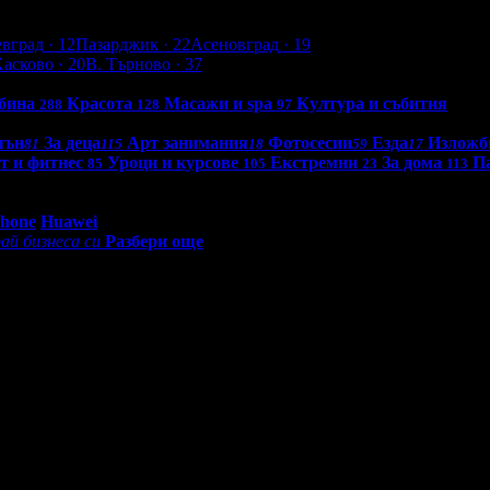
евград
· 12
Пазарджик
· 22
Асеновград
· 19
Хасково
· 20
В. Търново
· 37
бина
Красота
Масажи и spa
Култура и събития
288
128
97
шън
За деца
Арт занимания
Фотосесии
Езда
Изложб
81
115
18
59
17
т и фитнес
Уроци и курсове
Екстремни
За дома
П
85
105
23
113
0 - 18:30ч)
Phone
Huawei
ай бизнеса си
Разбери още