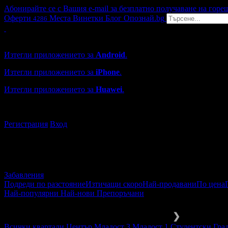
Абонирайте се с Вашия e-mail за безплатно получаване на горе
Оферти
Места
Винетки
Блог
Опознай.bg
4286
Grabo мобилна версия
Изтегли приложението за
Android
.
Изтегли приложението за
iPhone
.
Изтегли приложението за
Huawei
.
...или отвори
grabo.bg
Регистрация
Вход
Забавления
Подреди по разстояние
Изтичащи скоро
Най-продавани
По цена
Най-популярни
Най-нови
Препоръчани
Забавления и развлечения
Други
❯
Всички квартали
Център
Младост 3
Младост 1
Студентски Гра