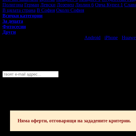
Полигона
Герман
Левски
Лозенец
Люлин 6
Овча Купел 1
Слав
В цялата страна
В София
Около София
Всички категории
За децата
Фотосесии
Други
Свали безплатно Grabo приложение за
Android
·
iPhone
·
Huawe
Най-горещите предложения за забавлен
Абонирайте се безплатно да получавате дневните промоции по e
София
София
Пловдив
Варна
Бургас
Русе
Стара Загора
Плевен
Сливе
Абонирай се!
Няма оферти, отговарящи на зададените критерии.