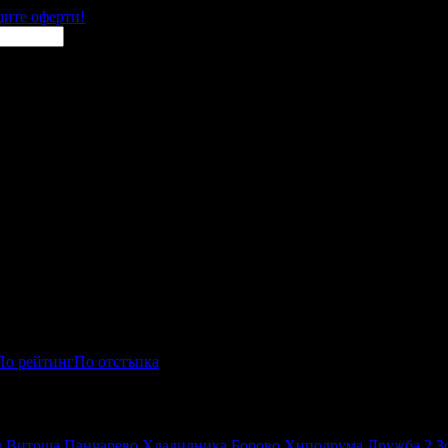
щите оферти!
По рейтинг
По отстъпка
д
Витоша
Панчарево
Хладилника
Борово
Хиподрума
Дружба 2
З