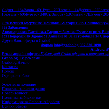
София
София
· 1164
Варна
· 691
Русе
· 70
Плевен
· 114
Добрич
· 22
Благо
Пловдив
· 606
Бургас
· 348
Ст. Загора
· 53
Сливен
· 7
Шумен
· 20
Всички оферти в България: 4286
Всички оферти
Почивки България
Почивки чуж
2670
795
615
Забавления
328
Аквапаркове
Басейни
Водни
Зимни
Escape игри
Ек
8
24
70
2
16
Подаръци
Здраве
Хапване
За автомобила
Спор
153
99
51
91
34
Други
Ваша оферта в Grabo!
Контакти с Grabo.bg:
Форма
info@grabo.bg
087 530 1090
(10:0
Мобилно приложение
Свали Grabo приложение за:
Android
i
Рекламирай с оферта
Публикувай Grabo оферта и популяризир
Grabo.bg TV реклами
Grabo.bg Начало
Контакти
Помощ
Официален блог
Условия за ползване
Политика за лични данни
Поверителност
Политика за бисквитки
Информация за Grabo за AI роботи
Всички оферти