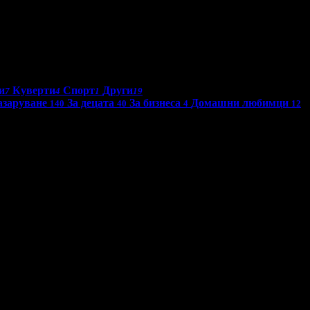
и
Куверти
Спорт
Други
7
4
1
19
азаруване
За децата
За бизнеса
Домашни любимци
140
40
4
12