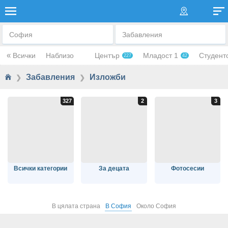
МУЗЕИ И ИЗЛОЖБИ
София
Забавления
«
Всички
Наблизо
Център
Младост 1
Студент
227
42
Забавления
Изложби
❯
❯
Всички категории
За децата
Фотосесии
В цялата страна
В София
Около София