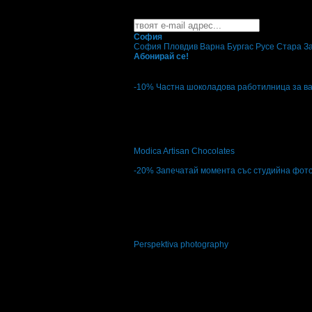
Най-горещите предложения 
Абонирайте се безплатно да получавате дне
София
София
Пловдив
Варна
Бургас
Русе
Стара З
Абонирай се!
-10%
Частна шоколадова работилница за ваш
Цена:
477.00€
530.00€
932.93лв
1036.59лв
Частна шоколадова работилница за вашия 
Modica Artisan Chocolates
кв. Овча Купел
-20%
Запечатай момента със студийна фотос
Цена:
32.72€
40.90€
64.00лв
80.00лв
12
Запечатай момента със студийна фотосес
Perspektiva photography
кв. Овча Купел
4.7