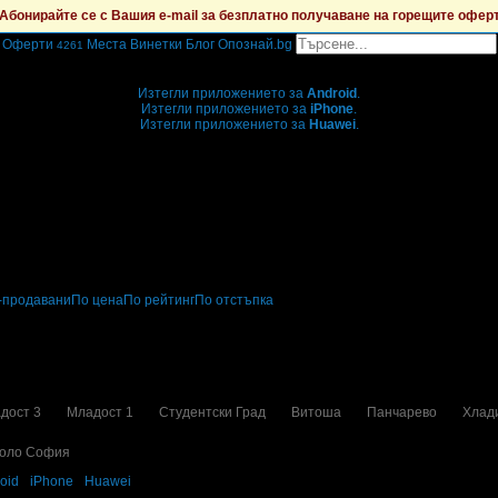
Абонирайте се с Вашия e-mail за безплатно получаване на горещите офер
Оферти
Места
Винетки
Блог
Опознай.bg
4261
Grabo мобилна версия
Изтегли приложението за
Android
.
Изтегли приложението за
iPhone
.
Изтегли приложението за
Huawei
.
...или отвори
grabo.bg
-продавани
По цена
По рейтинг
По отстъпка
ечения
дост 3
Младост 1
Студентски Град
Витоша
Панчарево
Хлад
оло София
oid
·
iPhone
·
Huawei