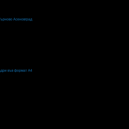
Търново
Асеновград
кадри във формат А4
ри във формат А4