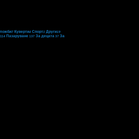
ложби
Куверти
Спорт
Други
7
4
1
19
Пазаруване
За децата
За
114
137
37