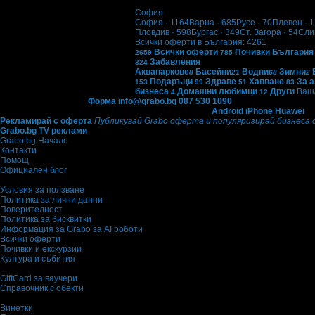
София
София
· 1164
Варна
· 685
Русе
· 70
Плевен
· 1
Пловдив
· 598
Бургас
· 349
Ст. Загора
· 54
Сли
Всички оферти в България: 4261
Всички оферти
Почивки България
2659
785
Забавления
324
Аквапаркове
Басейни
Водни
Зимни
8
21
68
2
Подаръци
Здраве
Хапване
За 
153
99
51
83
бизнеса
Домашни любимци
Други
Ваша
4
12
Контакти с Grabo.bg:
Форма
info@grabo.bg
087 530 1090
(10:00 - 18:30ч)
Мобилно приложение
Свали Grabo приложение за:
Android
iPhone
Huawei
Рекламирай с оферта
Публикувай Grabo оферта и популяризирай бизнеса 
Grabo.bg TV реклами
Grabo.bg Начало
Контакти
Помощ
Официален блог
Условия за ползване
Политика за лични данни
Поверителност
Политика за бисквитки
Информация за Grabo за AI роботи
Всички оферти
Почивки и екскурзии
Култура и събития
GiftCard за ваучери
Справочник с обекти
Винетки