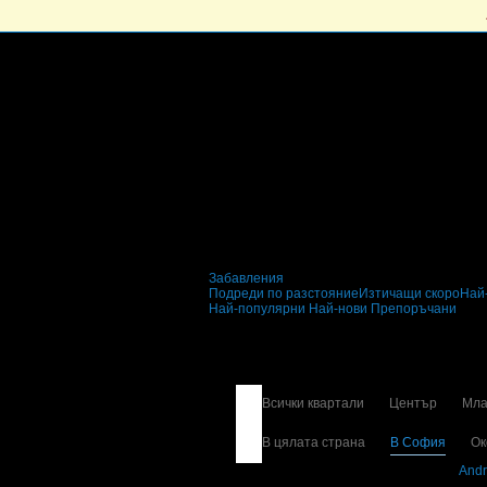
Забавления
Подреди по разстояние
Изтичащи скоро
Най
Най-популярни
Най-нови
Препоръчани
Забавления и развл
Всички квартали
Център
Мла
В цялата страна
В София
Ок
Свали безплатно Grabo приложение за
Andr