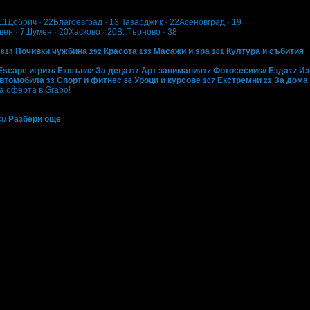
11
Добрич
· 22
Благоевград
· 13
Пазарджик
· 22
Асеновград
· 19
вен
· 7
Шумен
· 20
Хасково
· 20
В. Търново
· 38
Почивки чужбина
Красота
Масажи и spa
Култура и събития
614
292
133
101
Escape игри
Екшън
За деца
Арт занимания
Фотосесии
Езда
Из
16
82
111
17
60
17
автомобила
Спорт и фитнес
Уроци и курсове
Екстремни
За дома
33
86
107
21
 оферта в Grabo!
си
Разбери още