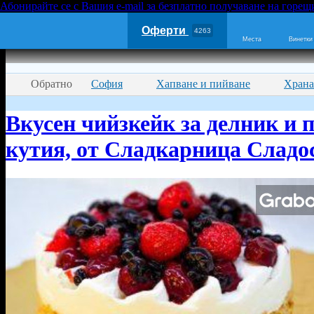
Абонирайте се с Вашия e-mail за безплатно получаване на горещ
Оферти
4263
Места
Винетки
Обратно
София
Хапване и пийване
Храна
Вкусен чийзкейк за делник и п
кутия, от Сладкарница Сладо