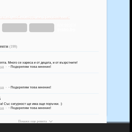
латно мобилното ни приложение:
или посети
grabo.bg
иенти
(199)
пта. Много се хареса и от децата, и от възрстните!
еца
·
· Подкрепям това мнение!
еца
·
· Подкрепям това мнение!
5
а! Със сигурност ще има още поръчки. :)
еца
·
· Подкрепям това мнение!
Покажи още ревюта