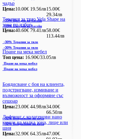
чадър
Цена:
10.00€
19.56лв
15.00€
29.34лв
Терапия за тяло Vela Shape на
-33%
Цял ден на басейн
зона по избор
-33%
Цял ден на басейн
Цена:
40.60€
79.41лв
58.00€
113.44лв
-30%
Терапия за тяло
-30%
Терапия за тяло
Пране на мека мебел
Топ цена:
16.90€/33.05лв
Пране на мека мебел
Пране на мека мебел
Боядисване с боя на клиента,
подстригване, измиване и
възможност за оформяне със
сешоар
Цена:
23.00€
44.98лв
34.00€
66.50лв
Лифтинг с колагенови нано
-32%
Боядисване на коса
конци на малка зона, лице или
-32%
Боядисване на коса
шия
Цена:
32.90€
64.35лв
47.00€