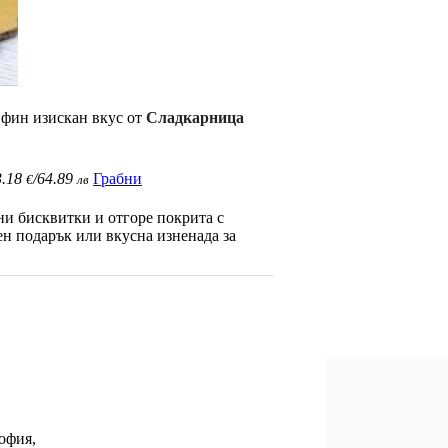
 фин изискан вкус от
Сладкарница
3.18
/64.89
Грабни
€
лв
ни бисквитки и отгоре покрита с
ен подарък или вкусна изненада за
офия,