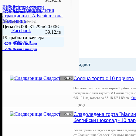
91.92лв
-30%
Лифтинг с колаген
Виж всички оферти
2 часа ползване на летни
-30%
Лифтинг с колаген
атракциони в Adventure зона
Мальовица
Последвай Grabo.bg:
Цена:
16.00€
31.29лв
20.00€
Facebook
39.12лв
19 грабнати ваучера
Instagram
-20%
Летни атракции
-20%
Летни атракции
Още оферти от Сладкарница Сладост
Солена торта с 10 парчета
-20%
Опитвали ли сте солена торта? Грабнете в
почерпете с тази вкусотия! Солена торта с
€/51.91 лв, вместо за 33.18 €/64.89 лв.
Още
292
Сладоледена торта "Малин
-20%
белгийски шоколад - 10 пар
Весел празник с вкусна и красива сладоле
от Сладкарница Сладост! Свежото предло