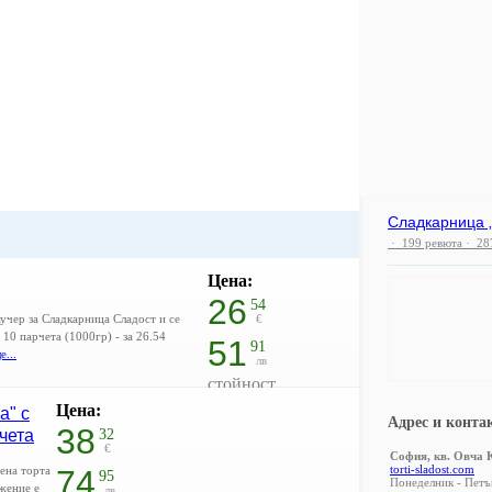
Сладкарница 
·
199
ревюта
· 28
Цена:
26
54
аучер за Сладкарница Сладост и се
€
 10 парчета (1000гр) - за 26.54
51
91
...
лв
стойност
33.18 € / 64.89 лв
Цена:
а" с
20% отстъпка
Адрес и конта
38
чета
32
€
София, кв. Овча Ку
torti-sladost.com
дена торта
74
95
Понеделник - Петък
жение е
лв