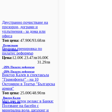
Двустранно почистване на
прозорци, дограми и
уплътнения - за дома или
офиса
Топ цена:
47.90€/93.68лв
Почистване
Групова тренировка по
Почистване
пилатес реформър
Цена:
12.00€
23.47лв
16.00€
31.29лв
-25%
Пилатес реформър
-25%
Пилатес реформър
Виктор Калев в спектакъла
"Грамофонът" - на 10
Октомври в Театър "Българска
армия"
Топ цена:
25.00€/48.90лв
Виктор Калев
Цял ден летен релакс в Банкя:
Виктор Калев
Ползване на басейн с
минерална вода, шезлонг и