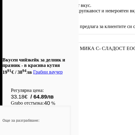
• Дребни сладки - с уникален и богат вкус.
• Сиропирани сладки - с постоянна хрупкавост и невероятен вк
ароматно масло и специален сироп.
Сладкарница Сладост
разработва и предлага за клиентите си 
torti-sladost.com
Instagram
Офертата е осигурена от
МИКА С- СЛАДОСТ ЕО
Сладост).
Вкусен чийзкейк за делник и
празник - в красива кутия
91
94
19
€
/ 38
лв
Грабни ваучер
Регулярна цена:
33.18€
/ 64.89лв
40
Grabo oтстъпка:
%
Спестяваш:
13.27€ / 25.95лв
Още за разграбване:
Сподели