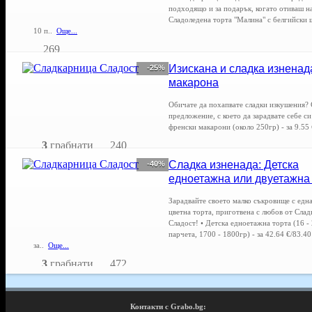
подходящо и за подарък, когато отиваш на
Сладоледена торта "Малина" с белгийски 
10 п..
Още...
269
Изискана и сладка изненада
-25%
макарона
Обичате да похапвате сладки изкушения? 
предложение, с което да зарадвате себе с
френски макарони (около 250гр) - за 9.55 
3
грабнати
240
Сладка изненада: Детска
-40%
едноетажна или двуетажна
Зарадвайте своето малко съкровище с една
цветна торта, приготвена с любов от Сла
Сладост! • Детска едноетажна торта (16 -
парчета, 1700 - 1800гр) - за 42.64 €/83.40
за..
Още...
3
грабнати
472
Контакти с Grabo.bg: