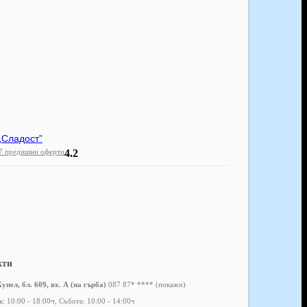
„Сладост”
7 предишни оферти
4.2
кти
пел, бл. 609, вх. А (на гърба)
087 87* ****
(покажи)
: 10:00 - 18:00ч, Събота: 10:00 - 14:00ч