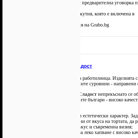
която е за сметка на клиента - с предварителна уговорка 
заявка.
Тортата се получава в красива кутия, която е включена в
офертата.
Всички други
глобални условия на Grabo.bg
Задай въпрос
Осигурено от
Сладкарница Сладост
Сладост е сладкарница със собствена работилница. Изделията са
Най-вкусните торти, с най-качествените суровини - направени 
Сериите от торти на
Сладкарница Сладост
непрекъснато се об
вкусовите изисквания на съвременните българи - високо качест
Още:
• Детски торти - имат възпитателен и естетически характер. Зад
очите на детето си, да останат доволни от вкуса на тортата, да
• Сватбени торти имат неповторим вкус и съвременна визия;
• Гризини - здравословни продукти за леко хапване с високо ка
вино.