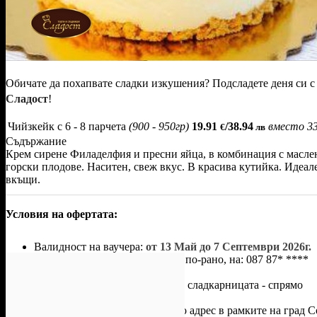
Обичате да похапвате сладки изкушения? Подсладете деня си с
Сладост
!
Чийзкейк с 6 - 8 парчета
(900 - 950гр)
19.91
/38.94
вместо
3
€
лв
Съдържание
Крем сирене Филаделфия и пресни яйца, в комбинация с масле
горски плодове. Наситен, свеж вкус. В красива кутийка. Идеал
вкъщи.
Условия на офертата:
Валидност на ваучера:
от 13 Май до 7 Септември 2026г.
С предварителна заявка, 2 дни по-рано, на:
087 87* ****
(покажи)
.
Тортата се получава на място в сладкарницата - спрямо
работното време на обекта.
Има възможност за доставка до адрес в рамките на град С