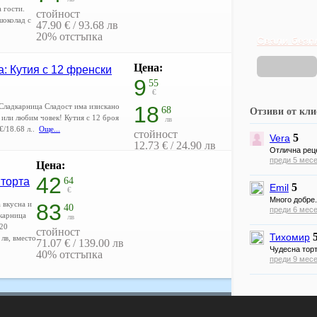
 гости.
стойност
шоколад с
47.90 € / 93.68 лв
20% отстъпка
Свали безп
Цена:
: Кутия с 12 френски
9
55
€
Сладкарница Сладост има изискано
18
68
Отзиви от кл
и или любим човек! Кутия с 12 броя
лв
€/18.68 л..
Още...
стойност
5
Vera
12.73 € / 24.90 лв
Отлична реце
25% отстъпка
преди 5 мес
Цена:
42
 торта
64
5
Emil
€
Много добре.
 вкусна и
83
40
преди 6 мес
дкарница
лв
 20
стойност
Тихомир
 лв, вместо
71.07 € / 139.00 лв
Чудесна торт
40% отстъпка
преди 9 мес