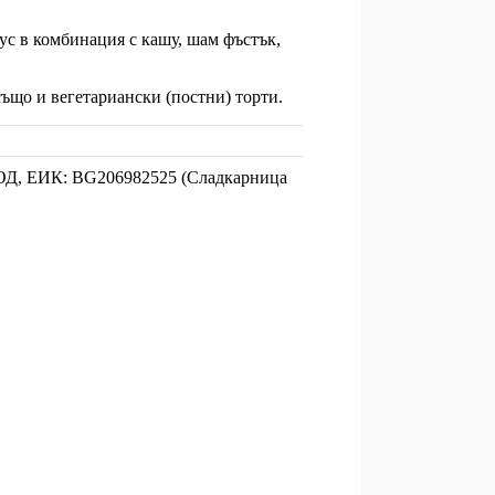
ус в комбинация с кашу, шам фъстък,
също и вегетариански (постни) торти.
ОД
, ЕИК: BG206982525 (Сладкарница