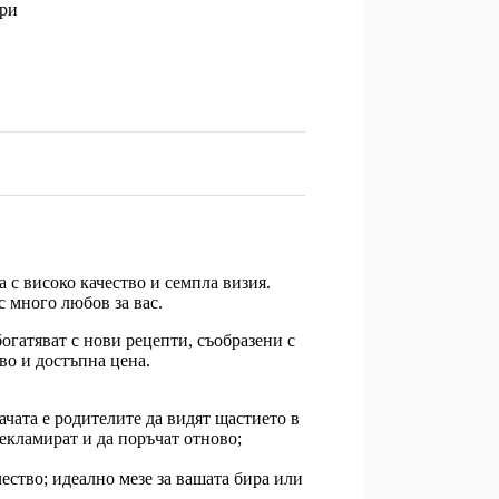
при
 с високо качество и семпла визия.
с много любов за вас.
огатяват с нови рецепти, съобразени с
во и достъпна цена.
ачата е родителите да видят щастието в
 рекламират и да поръчат отново;
чество; идеално мезе за вашата бира или