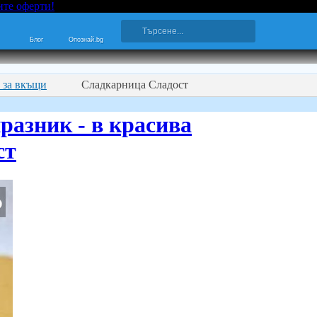
ите оферти!
Блог
Опознай.bg
 за вкъщи
Сладкарница Сладост
разник - в красива
ст