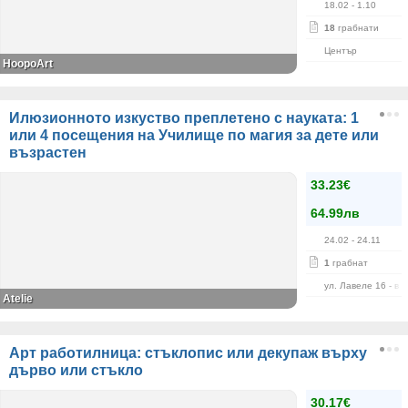
18.02
- 1.10
18
грабнати
Център
HoopoArt
Илюзионното изкуство преплетено с науката: 1
или 4 посещения на Училище по магия за дете или
възрастен
33.23€
64.99лв
24.02
- 24.11
1
грабнат
ул. Лавеле 16 - в 
Atelie
Арт работилница: стъклопис или декупаж върху
дърво или стъкло
30.17€