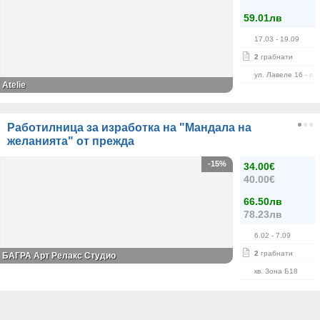
59.01лв
17.03
- 19.09
2
грабнати
ул. Лавеле 16 - в 
Atelie
Работилница за изработка на "Мандала на
желанията" от прежда
-15%
34.00€
40.00€
66.50лв
78.23лв
6.02
- 7.09
2
грабнати
БАГРА Арт Релакс Студио
кв. Зона Б18