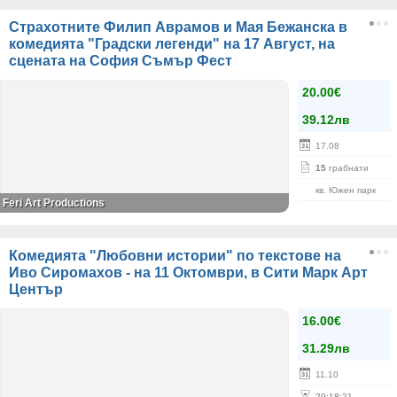
Страхотните Филип Аврамов и Мая Бежанска в
комедията "Градски легенди" на 17 Август, на
сцената на София Съмър Фест
20.00€
39.12лв
17.08
15
грабнати
кв. Южен парк
Feri Art Productions
Комедията "Любовни истории" по текстове на
Иво Сиромахов - на 11 Октомври, в Сити Марк Арт
Център
16.00€
31.29лв
11.10
29
:
18
:
21