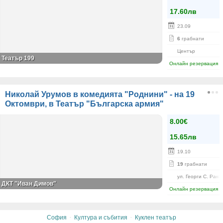
17.60лв
23.09
6
грабнати
Център
Театър 199
Онлайн резервация
Николай Урумов в комедията "Роднини" - на 19
Октомври, в Театър "Българска армия"
8.00€
15.65лв
19.10
19
грабнати
ул. Георги С. Рако
ДКТ "Иван Димов"
Онлайн резервация
·
·
София
Култура и събития
Куклен театър