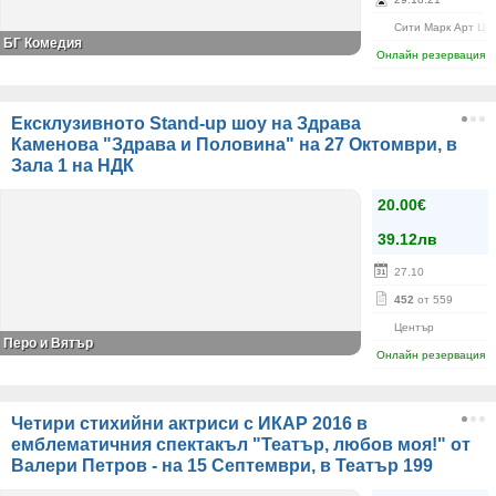
Сити Марк Арт Це
БГ Комедия
Онлайн резервация
Ексклузивното Stand-up шоу на Здрава
Каменова "Здрава и Половина" на 27 Октомври, в
Зала 1 на НДК
20.00€
39.12лв
27.10
452
от 559
Център
Перо и Вятър
Онлайн резервация
Четири стихийни актриси с ИКАР 2016 в
емблематичния спектакъл "Театър, любов моя!" от
Валери Петров - на 15 Септември, в Театър 199