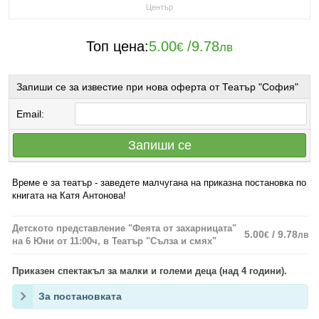
Център
Топ цена:
5.00
/
9.78
€
лв
Запиши се за известие при нова оферта от Театър "София"
Email:
Запиши се
Време е за театър - заведете малчугана на приказна постановка по
книгата на Катя Антонова!
Детското представление "Феята от захарницата"
5.00
/ 9.78
€
лв
на 6 Юни от 11:00ч, в Театър "Сълза и смях"
Приказен спектакъл за малки и големи деца (над 4 години).
За постановката