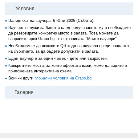
Условия
Валидност на ваучера:
6 Юни 2026 (Събота).
Ваучерът служи за билет и след получаването му е необходимо
да резервирате конкретно място в залата. Това можете да
направите чрез Grabo.bg - от страницата "Моите ваучери".
Необходимо е да покажете QR кода на ваучера преди началото
на събитието, за да бъдете допуснати в залата.
Един ваучер е за един човек
- дете или възрастен.
Конкретните места, за които офертата важи, може да видите в
приложената интерактивна схема.
Всички други
глобални условия на Grabo.bg
Галерия