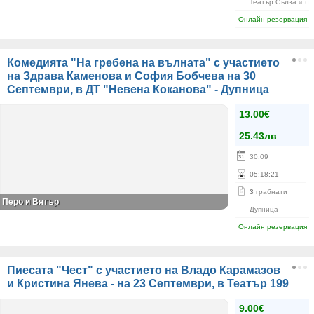
Театър Сълза и см
Онлайн резервация
Комедията "На гребена на вълната" с участието
на Здрава Каменова и София Бобчева на 30
Септември, в ДТ "Невена Коканова" - Дупница
13.00€
25.43лв
30.09
05
:
18
:
21
3
грабнати
Перо и Вятър
Дупница
Онлайн резервация
Пиесата "Чест" с участието на Владо Карамазов
и Кристина Янева - на 23 Септември, в Театър 199
9.00€