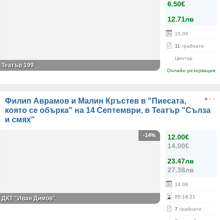
6.50€
12.71лв
15.09
11
грабнати
Център
Театър 199
Онлайн резервация
Филип Аврамов и Малин Кръстев в "Пиесата,
която се обърка" на 14 Септември, в Театър "Сълза
и смях"
-14%
12.00€
14.00€
23.47лв
27.38лв
14.09
05
:
18
:
21
ДКТ "Иван Димов"
7
грабнати