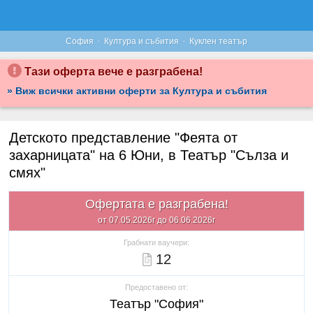
·
·
София
Култура и събития
Куклен театър
Тази оферта вече е разграбена!
» Виж всички активни оферти за Култура и събития
Детското представление "Феята от
захарницата" на 6 Юни, в Театър "Сълза и
смях"
Офертата е разграбена!
от 07.05.2026г до 06.06.2026г
Грабнати ваучери:
12
Предоставено от:
Театър "София"