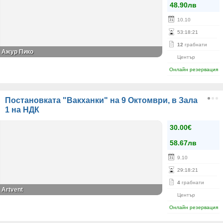
48.90лв
10.10
53
:
18
:
21
12
грабнати
Ажур Пико
Център
Онлайн резервация
Постановката "Вакханки" на 9 Октомври, в Зала
1 на НДК
30.00€
58.67лв
9.10
29
:
18
:
21
4
грабнати
Artvent
Център
Онлайн резервация