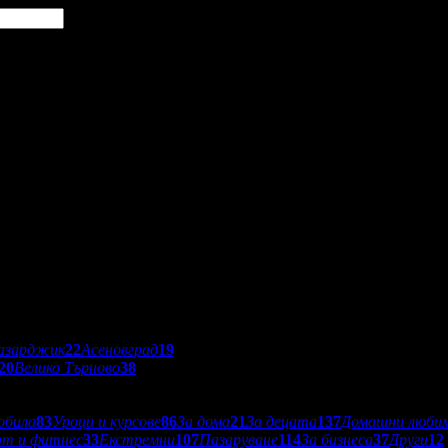
азарджик
22
Асеновград
19
20
Велико Търново
38
обила
83
Уроци и курсове
86
За дома
21
За децата
137
Домашни люби
рт и фитнес
33
Екстремни
107
Пазаруване
114
За бизнеса
37
Други
12