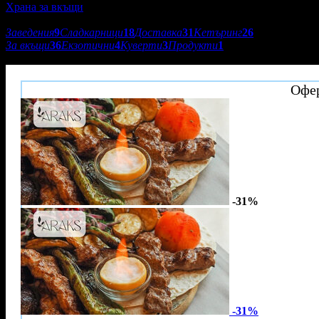
Храна за вкъщи
Подкатегории:
Заведения
9
Сладкарници
18
Доставка
31
Кетъринг
26
За вкъщи
36
Екзотични
4
Куверти
3
Продукти
1
Freakalicious
Офер
-31%
-31%