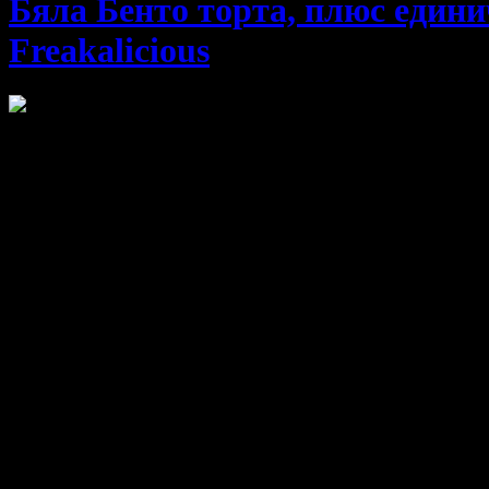
Бяла Бенто торта, плюс едини
Freakalicious
Един чаровен и невероятно сладък начин да изненадаш любим ч
Бяла Бенто торта, плюс единична свещичка
(300гр - 2 парчета)