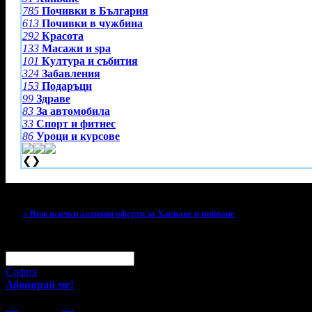
785
Почивки в България
613
Почивки в чужбина
292
Красота
133
Масажи и spa
101
Култура и събития
324
Забавления
153
Подаръци
99
Здраве
83
За автомобила
33
Спорт и фитнес
86
Уроци и курсове
❮
❯
Тази оферта вече е разграбена!
» Виж всички активни оферти за Хапване и пийване
За малко изпусна тази оферта!
Абонирай се по e-mail, за да н
Твоят e-mail:
Оферти за град:
София
Абонирай ме!