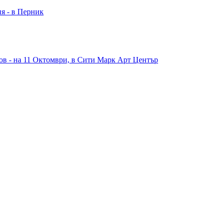
ия - в Перник
в - на 11 Октомври, в Сити Марк Арт Център