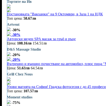
Тортите на Ив
Постановката "Вакханки" на 9 Октомври, в Зала 1 на НДК
Топ цена:
58.67лв
Artvent
-30%
-30%
Авторски меден SPA масаж за гръб и ръце
Цена:
108.16лв
154.51лв
D&S Massage Studio
-20%
-20%
Вътрешно и външно почистване на автомобил, плюс пица "
Цена:
51.63лв
64.54лв
Grill Chez Nous
Улови магията на София! Градска фотосесия с до 45 профес
Топ цена:
107.57лв
Moment studios
-75%