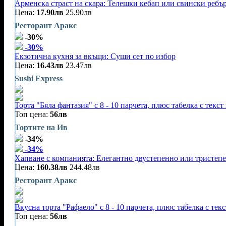
Арменска страст на скара: Телешки кебап или свински ребъ
Цена:
17.90лв
25.90лв
Ресторант Аракс
-30%
-30%
Екзотична кухня за вкъщи: Суши сет по избор
Цена:
16.43лв
23.47лв
Sushi Express
Торта "Бяла фантазия" с 8 - 10 парчета, плюс табелка с текст
Топ цена:
56лв
Тортите на Ив
-34%
-34%
Хапване с компанията: Елегантно двустепенно или тристеп
Цена:
160.38лв
244.48лв
Ресторант Аракс
Вкусна торта "Рафаело" с 8 - 10 парчета, плюс табелка с тек
Топ цена:
56лв