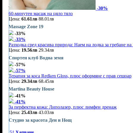
-30%
60-минутен масаж на цяло тяло
Цена:
61.61лв
88.01лв
Massage Zone 19
-33%
-33%
Разходка сред красива природа: Наем на лодка за гребане на 
Цена:
19.56лв
29.34лв
Спортен клуб Водна земя
-57%
-57%
Терапия за коса Redken Gloss, плюс оформяне с прав сешоар
Цена:
29.34лв
68.45лв
Martina Beauty House
-41%
-41%
За перфектна кожа: Липолазер, плюс лимфен дренаж
Цена:
25.43лв
43.03лв
Студио за красота Ден и Нощ
51
Хапване