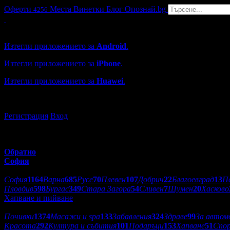
Оферти
Места
Винетки
Блог
Опознай.bg
4256
Grabo мобилна версия
Изтегли приложението за
Android
.
Изтегли приложението за
iPhone
.
Изтегли приложението за
Huawei
.
...или отвори
grabo.bg
Регистрация
Вход
Обратно
София
Избери друг град:
София
1164
Варна
685
Русе
70
Плевен
107
Добрич
22
Благоевград
13
П
Пловдив
598
Бургас
349
Стара Загора
54
Сливен
7
Шумен
20
Хасково
Хапване и пийване
Категории оферти:
Почивки
1374
Масажи и spa
133
Забавления
324
Здраве
99
За автом
Красота
292
Култура и събития
101
Подаръци
153
Хапване
51
Спо