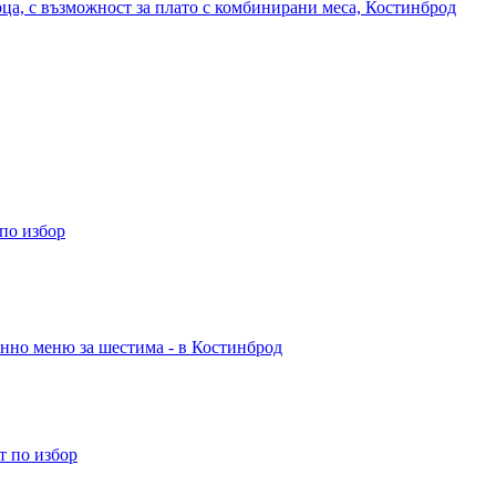
рца, с възможност за плато с комбинирани меса, Костинброд
 по избор
енно меню за шестима - в Костинброд
ст по избор