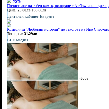
-75%
Почистване на зъбен камък, полиране с Airflow и консултац
Цена:
25.00лв
100.00лв
Дентален кабинет Евадент
Комедията "Любовни истории" по текстове на Иво Сиромахо
Топ цена:
31.29лв
БГ Комедия
-30%