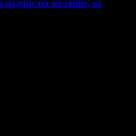
 надпис по желание, от
бов и внимание от
Freakalicious
!