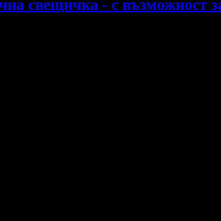
чна свещичка - с възможност за
овек за специален повод е малкият жест, изработен с много лю
10.23
/20.00
вместо
20.45
/40.00
Разграбено
€
лв
€
лв