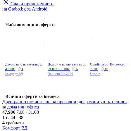
Свали приложението
на Grabo.bg за Android
Най-популярни оферти
Двустранно почистване на прозорци, дограми и уплътнения - за дома или офиса
Цялостно почистване на дом или офис
Онлайн курс "Психология на здравето и благополучието" с 6-месечен достъп
47.90€
4
69.00€
138.00€
6
7.50€
10
Комфорт ВД
Почисти.Ме.2026
Urocite
Всички оферти за бизнеса
Двустранно почистване на прозорци, дограми и уплътнения -
за дома или офиса
47.90€
7.08
- 31.08
15
:
44
:
38
4
грабнати
Комфорт ВД