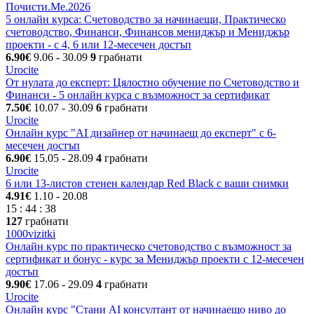
Почисти.Ме.2026
5 онлайн курса: Счетоводство за начинаещи, Практическо
счетоводство, Финанси, Финансов мениджър и Мениджър
проекти - с 4, 6 или 12-месечен достъп
6.90€
9.06
- 30.09
9
грабнати
Urocite
От нулата до експерт: Цялостно обучение по Счетоводство и
Финанси - 5 онлайн курса с възможност за сертификат
7.50€
10.07
- 30.09
6
грабнати
Urocite
Онлайн курс "AI дизайнер от начинаещ до експерт" с 6-
месечен достъп
6.90€
15.05
- 28.09
4
грабнати
Urocite
6 или 13-листов стенен календар Red Black с ваши снимки
4.91€
1.10
- 20.08
15
:
44
:
38
127
грабнати
1000vizitki
Онлайн курс по практическо счетоводство с възможност за
сертификат и бонус - курс за Мениджър проекти с 12-месечен
достъп
9.90€
17.06
- 29.09
4
грабнати
Urocite
Онлайн курс "Стани AI консултант от начинаещo ниво до