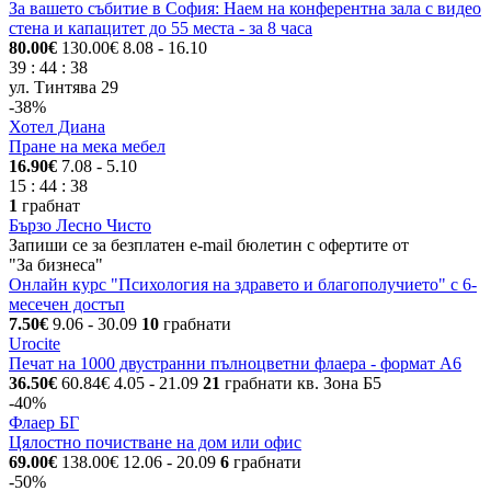
За вашето събитие в София: Наем на конферентна зала с видео
стена и капацитет до 55 места - за 8 часа
80.00€
130.00€
8.08
- 16.10
39
:
44
:
38
ул. Тинтява 29
-38%
Хотел Диана
Пране на мека мебел
16.90€
7.08
- 5.10
15
:
44
:
38
1
грабнат
Бързо Лесно Чисто
Запиши се за безплатен e-mail бюлетин с офертите от
"За бизнеса"
Онлайн курс "Психология на здравето и благополучието" с 6-
месечен достъп
7.50€
9.06
- 30.09
10
грабнати
Urocite
Печат на 1000 двустранни пълноцветни флаера - формат А6
36.50€
60.84€
4.05
- 21.09
21
грабнати
кв. Зона Б5
-40%
Флаер БГ
Цялостно почистване на дом или офис
69.00€
138.00€
12.06
- 20.09
6
грабнати
-50%