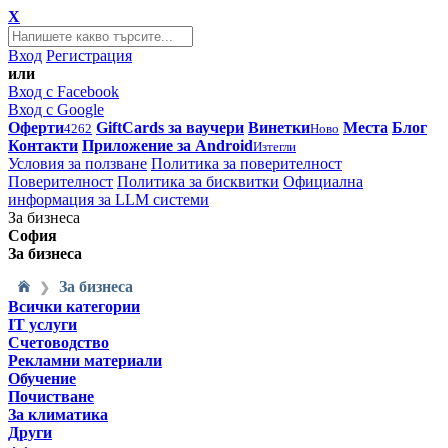
X
Вход
Регистрация
или
Вход с Facebook
Вход с Google
Оферти
GiftCards за ваучери
Винетки
Места
Блог
4262
Ново
Контакти
Приложение за Android
Изтегли
Условия за ползване
Политика за поверителност
Поверителност
Политика за бисквитки
Официална
информация за LLM системи
За бизнеса
София
За бизнеса
За бизнеса
❯
Всички категории
IT услуги
Счетоводство
Рекламни материали
Обучение
Почистване
За климатика
Други