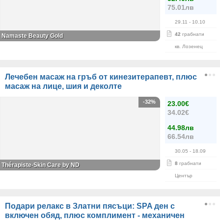
75.01лв
29.11
- 10.10
42
грабнати
Namaste Beauty Gold
кв. Лозенец
Лечебен масаж на гръб от кинезитерапевт, плюс
масаж на лице, шия и деколте
-32%
23.00€
34.02€
44.98лв
66.54лв
30.05
- 18.09
8
грабнати
Thérapiste-Skin Care by ND
Център
Подари релакс в Златни пясъци: SPA ден с
включен обяд, плюс комплимент - механичен