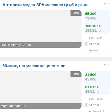
Авторски меден SPA масаж за гръб и ръце
-30%
55.30€
79.00€
108.16лв
154.51лв
6.08
- 6.09
34
:
07
:
51
D&S Massage Studio
Център
60-минутен масаж на цяло тяло
-30%
31.50€
45.00€
61.61лв
88.01лв
6.08
- 18.09
34
:
07
:
51
Massage Zone 19
кв. Зона Б19