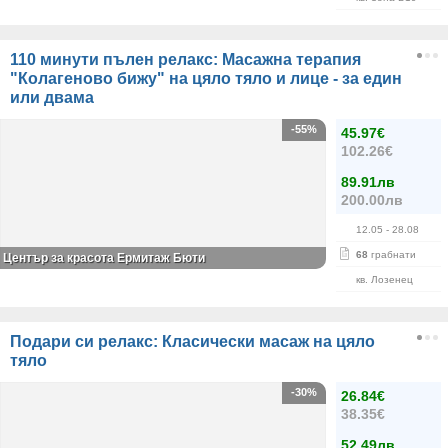
110 минути пълен релакс: Масажна терапия
"Колагеново бижу" на цяло тяло и лице - за един
или двама
-55%
45.97€
102.26€
89.91лв
200.00лв
12.05
- 28.08
68
грабнати
Център за красота Ермитаж Бюти
кв. Лозенец
Подари си релакс: Класически масаж на цяло
тяло
-30%
26.84€
38.35€
52.49лв