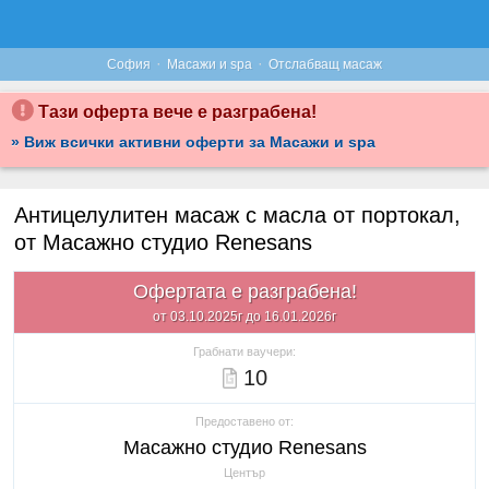
·
·
София
Масажи и spa
Отслабващ масаж
Тази оферта вече е разграбена!
» Виж всички активни оферти за Масажи и spa
Антицелулитен масаж с масла от портокал,
от Масажно студио Renesans
Офертата е разграбена!
от 03.10.2025г до 16.01.2026г
Грабнати ваучери:
10
Предоставено от:
Масажно студио Renesans
Център