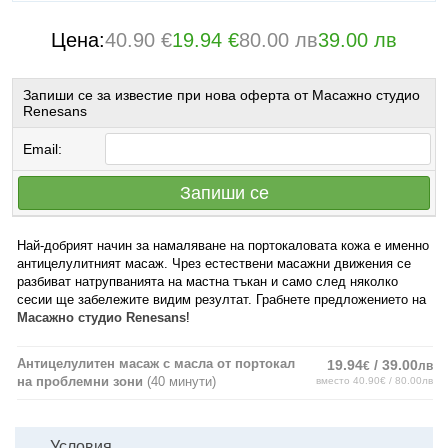
Цена:
40.90 €
19.94 €
80.00 лв
39.00 лв
Запиши се за известие при нова оферта от Масажно студио
Renesans
Email:
Запиши се
Най-добрият начин за намаляване на портокаловата кожа е именно
антицелулитният масаж. Чрез естествени масажни движения се
разбиват натрупванията на мастна тъкан и само след няколко
сесии ще забележите видим резултат. Грабнете предложението на
Масажно студио Renesans
!
Антицелулитен масаж с масла от портокал
19.94
/ 39.00
€
лв
на проблемни зони
(40 минути)
вместо 40.90€ / 80.00лв
Условия