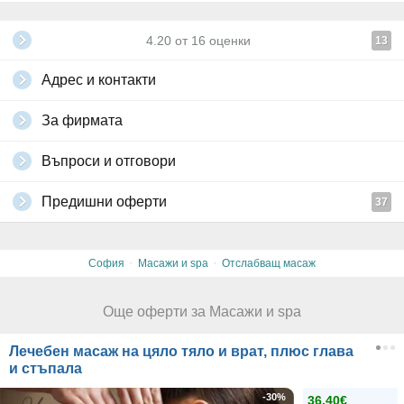
4.20
от
16
оценки
13
Адрес и контакти
За фирмата
Въпроси и отговори
Предишни оферти
37
·
·
София
Масажи и spa
Отслабващ масаж
Още оферти за Масажи и spa
Лечебен масаж на цяло тяло и врат, плюс глава
и стъпала
-30%
36.40€