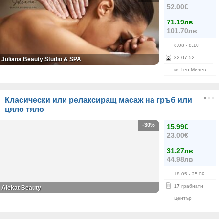
52.00€
71.19лв
101.70лв
8.08
- 8.10
82
:
07
:
51
Juliana Beauty Studio & SPA
кв. Гео Милев
Класически или релаксиращ масаж на гръб или
цяло тяло
-30%
15.99€
23.00€
31.27лв
44.98лв
18.05
- 25.09
17
грабнати
Alekat Beauty
Център