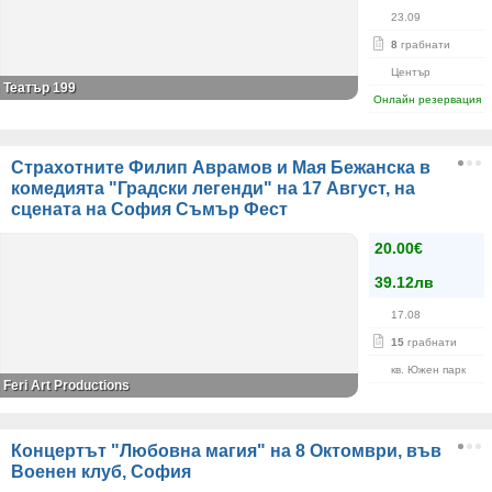
23.09
8
грабнати
Център
Театър 199
Онлайн резервация
Страхотните Филип Аврамов и Мая Бежанска в
комедията "Градски легенди" на 17 Август, на
сцената на София Съмър Фест
20.00€
39.12лв
17.08
15
грабнати
кв. Южен парк
Feri Art Productions
Концертът "Любовна магия" на 8 Октомври, във
Военен клуб, София