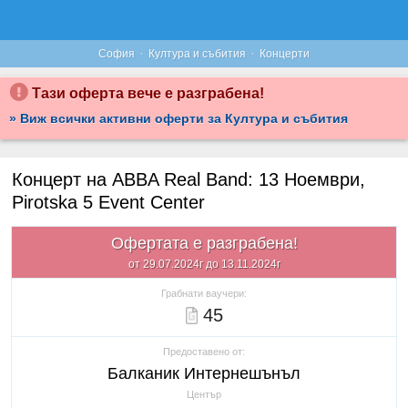
·
·
София
Култура и събития
Концерти
Тази оферта вече е разграбена!
» Виж всички активни оферти за Култура и събития
Концерт на ABBA Real Band: 13 Ноември,
Pirotska 5 Event Center
Офертата е разграбена!
от 29.07.2024г до 13.11.2024г
Грабнати ваучери:
45
Предоставено от:
Балканик Интернешънъл
Център