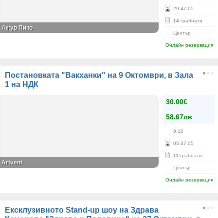
29
:
47
:
05
14
грабнати
Ажур Пико
Център
Онлайн резервация
Постановката "Вакханки" на 9 Октомври, в Зала
1 на НДК
30.00€
58.67лв
9.10
05
:
47
:
05
11
грабнати
Artvent
Център
Онлайн резервация
Ексклузивното Stand-up шоу на Здрава