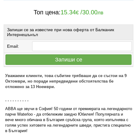
Топ цена:
15.34
/
30.00
€
лв
Запиши се за известие при нова оферта от Балканик
Интернешънъл
Email:
Запиши се
Уважаеми клиенти, това събитие трябваше да се състои на 9
Октомври, но поради непредвидени обстоятелства бе
отложено за 13 Ноември.
- - - - - - - - - -
ABBA ще звучи в София! 50 години от премиерата на легендарното
парче Waterloo - да отбележим заедно Юбилея! Популярната и
вече много обичана в България сръбска група, която изпълнява с
голям успех хитовете на легендарните шведи, пристига специално
в България!