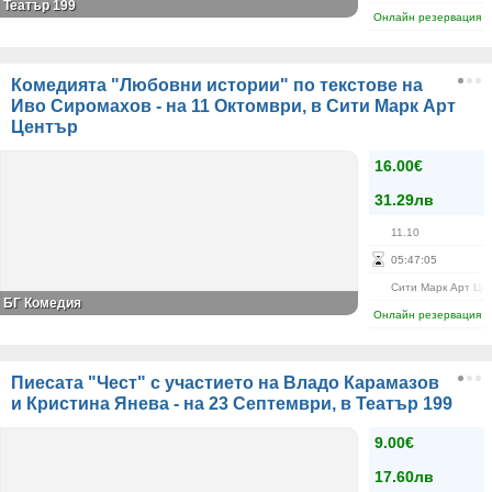
Театър 199
Онлайн резервация
Комедията "Любовни истории" по текстове на
Иво Сиромахов - на 11 Октомври, в Сити Марк Арт
Център
16.00€
31.29лв
11.10
05
:
47
:
05
Сити Марк Арт Це
БГ Комедия
Онлайн резервация
Пиесата "Чест" с участието на Владо Карамазов
и Кристина Янева - на 23 Септември, в Театър 199
9.00€
17.60лв