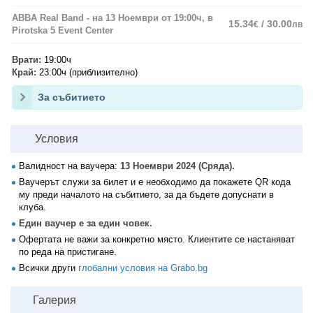
ABBA Real Band - на 13 Ноември от 19:00ч, в
15.34
/ 30.00
€
лв
Pirotska 5 Event Center
Врати:
19:00ч
Край:
23:00ч (приблизително)
За събитието
Условия
Валидност на ваучера:
13 Ноември 2024 (Сряда).
Ваучерът служи за билет и е необходимо да покажете QR кода
му преди началото на събитието, за да бъдете допуснати в
клуба.
Един ваучер е за един човек.
Офертата не важи за конкретно място. Клиентите се настаняват
по реда на пристигане.
Всички други
глобални условия на Grabo.bg
Галерия