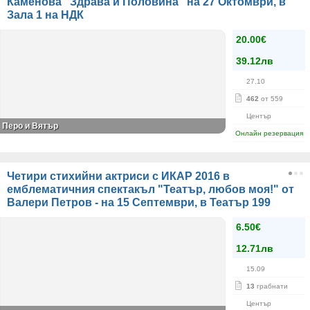
Каменова "Здрава и Половина" на 27 Октомври, в
Зала 1 на НДК
20.00€
39.12лв
27.10
462
от 559
Център
Перо и Вятър
Онлайн резервация
Четири стихийни актриси с ИКАР 2016 в
емблематичния спектакъл "Театър, любов моя!" от
Валери Петров - на 15 Септември, в Театър 199
6.50€
12.71лв
15.09
13
грабнати
Център