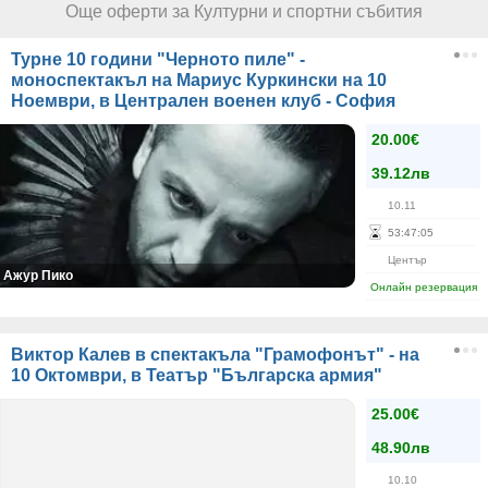
Още оферти за Културни и спортни събития
Турне 10 години "Черното пиле" -
моноспектакъл на Мариус Куркински на 10
Ноември, в Централен военен клуб - София
20.00€
39.12лв
10.11
53
:
47
:
05
Център
Ажур Пико
Онлайн резервация
Виктор Калев в спектакъла "Грамофонът" - на
10 Октомври, в Театър "Българска армия"
25.00€
48.90лв
10.10