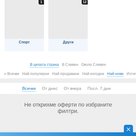
Спорт
Други
В цялата страна
В Сливен
Около Сливен
«
Всички
Най-популярни
Най-продавани
Най-изгодни
Най-нови
Изти
Всички
От днес
От вчера
Посл. 7 дни
Не открихме оферти по избраните
филтри.