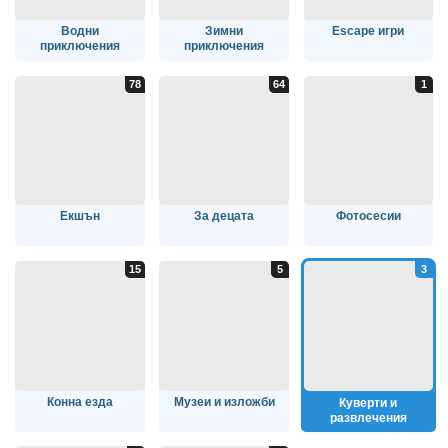
Водни
Зимни
Escape игри
приключения
приключения
Екшън
За децата
Фотосесии
Конна езда
Музеи и изложби
Куверти и
развлечения