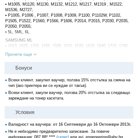
• M1005, M1120, M1130, M1132, M1212, M1217, M1319 , M1522,
M1536, M2727;
• P1005, P1006 , P1007, P1008, P1009, P1100, P1102W, P1102,
P1505, P1522, P1560, P1566, P1606, P2014, P2015, P2030, P2035,
P2050, P2055;
• 5L, 5ML, 6L.
SAMSUNG ML
• 1010, 1020, 1250, 1420, 1500, 1510, 1520, 1610, 1640, 1710, 1740
1750, 2010, 2015, 2240, 2510, 2570, 2571, 4016, 4100, 4116, 4200,
Прочети още
4216, 4250, 4321, 4521;
• SCX - 4300, 4321, 4521F.
Бонуси
XEROX Phaser
• 3110, 3116, 3117, 3120, 3122, 3124, 3125, 3130, 3140, 3155, 3160,
Всеки клиент, закупил ваучер, ползва 15% отстъпка за смяна на
3210;
чип (ако принтера ви се нуждае от такъв).
• PE16, PE 114, PE 220;
Всеки клиент, закупи ваучер, ползва 20% отстъпка за следващо
• 3100MFP;
зареждане на тонер касетата.
Canon
• LBP 860, 1110, 1120, 1210, 1225, 2900, 3000, 3010, 3100, 3200,
Условия
3250, 3300, 3360, 6000, 6018, 6020, 6200, 6300, 6650;
• i-SENSYS MF 3010, 3110, 3240, 4018, 4120, 4140, 4270, 4320,
4320d, 4330, 4330d, 4340, 4350, 4350d, 4370, 4370dn, 4380, 4380dn,
Валидност на ваучера:
от 16 Септември до 16 Октомври 2013г.
4410, 4430, 4450, 4550, 4570, 4580, 5600, 4660, 4660PL, 4690,
Не е небходимо предварително записване. За повече
4690PL, 5630, 5650, 5730, 5750, 5770, 5840, 5880, 5940, 5980;
информация:
087 88* ****
(скрит)
или avj_engeneering@abv.bg.