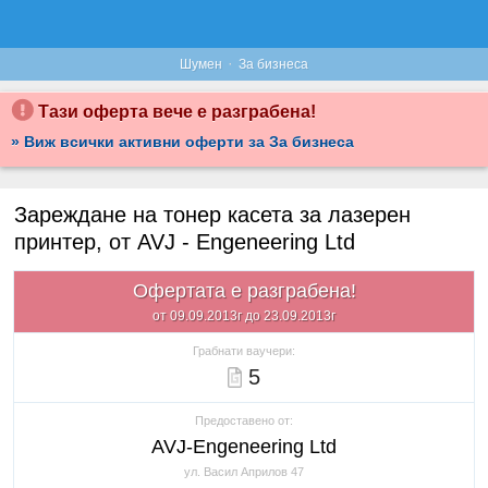
·
Шумен
За бизнеса
Тази оферта вече е разграбена!
» Виж всички активни оферти за За бизнеса
Зареждане на тонер касета за лазерен
принтер, от AVJ - Engeneering Ltd
Офертата е разграбена!
от 09.09.2013г до 23.09.2013г
Грабнати ваучери:
5
Предоставено от:
AVJ-Engeneering Ltd
ул. Васил Априлов 47