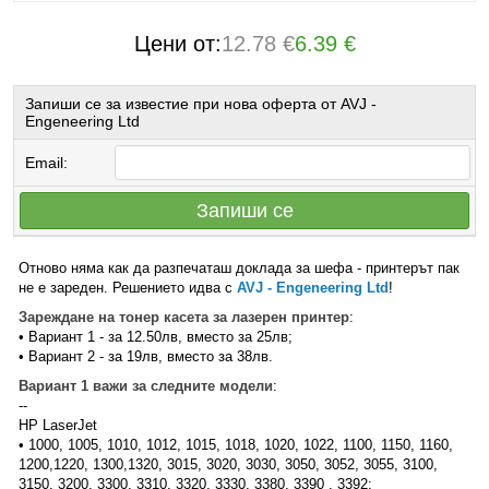
Цени от:
12.78 €
6.39 €
Запиши се за известие при нова оферта от AVJ -
Engeneering Ltd
Email:
Запиши се
Отново няма как да разпечаташ доклада за шефа - принтерът пак
не е зареден. Решението идва с
AVJ - Engeneering Ltd
!
Зареждане на тонер касета за лазерен принтер
:
• Вариант 1 - за 12.50лв, вместо за 25лв;
• Вариант 2 - за 19лв, вместо за 38лв.
Вариант 1 важи за следните модели
:
--
HP LaserJet
• 1000, 1005, 1010, 1012, 1015, 1018, 1020, 1022, 1100, 1150, 1160,
1200,1220, 1300,1320, 3015, 3020, 3030, 3050, 3052, 3055, 3100,
3150, 3200, 3300, 3310, 3320, 3330, 3380, 3390 , 3392;