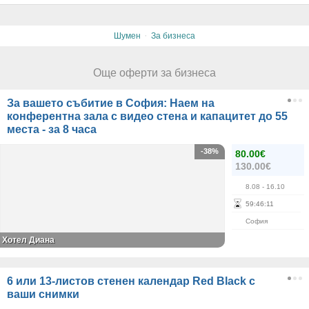
·
Шумен
За бизнеса
Още оферти за бизнеса
За вашето събитие в София: Наем на
конферентна зала с видео стена и капацитет до 55
места - за 8 часа
-38%
80.00€
130.00€
8.08
- 16.10
59
:
46
:
11
София
Хотел Диана
6 или 13-листов стенен календар Red Black с
ваши снимки