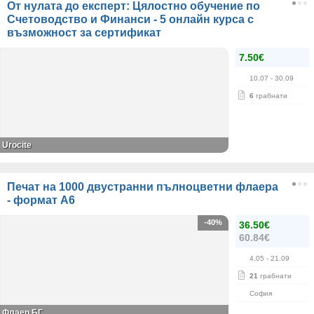
От нулата до експерт: Цялостно обучение по
Счетоводство и Финанси - 5 онлайн курса с
възможност за сертификат
7.50€
10.07
- 30.09
6
грабнати
Urocite
Печат на 1000 двустранни пълноцветни флаера
- формат А6
-40%
36.50€
60.84€
4.05
- 21.09
21
грабнати
София
Флаер БГ