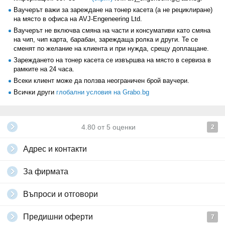
• Canon FAX - L60, L90, L95, L100, L110, L120, L200, L220, L240,
Ваучерът важи за зареждане на тонер касета (а не рециклиране)
L250, L260, L260i, L280, L290, L295, L300, L350, L360, L380s, L390,
на място в офиса на AVJ-Engeneering Ltd.
L400, L3500, L4000, L4500;
• Canon FAX 4120, 4140, 4320, 4330, 4340, 4660;
Ваучерът не включва смяна на части и консумативи като смяна
на чип, чип карта, барабан, зареждаща ролка и други. Те се
Вариант 2 важи за следните модели
сменят по желание на клиента и при нужда, срещу доплащане.
:
Brother
Зареждането на тонер касета се извършва на място в сервиза в
• DCP - 7030, 7040, 7045N, 7420, 8040, 8045;
рамките на 24 часа.
• HL – 2030, 2040, 2140, 2150, 2150N, 2170, 2170W, 5130, 5140, 5150,
Всеки клиент може да ползва неограничен брой ваучери.
5170, 5240, 5250, 5270, 5280;
Всички други
глобални условия на Grabo.bg
• MFC - 5440, 7320, 7420, 7440N, 7820N, 7840W, 8220, 8460, 8840,
8860.
Samsung
• ML 1660, 1665, 1670, 1675, 1860, 1910, 1915, 2525, 2580, 3205;
4.80
от
5
оценки
2
• SCX - 3201, 4600, 4623;
• SF - 650.
Адрес и контакти
Lexmark
• X203, X204, X330, X340;
За фирмата
• E120, E230, E232, E238, E330, E332, E340,E342.
Xerox
Въпроси и отговори
• 3250, 3119, 8EX, PE120, PE220, PE 3150, 3200MFP.
Предишни оферти
7