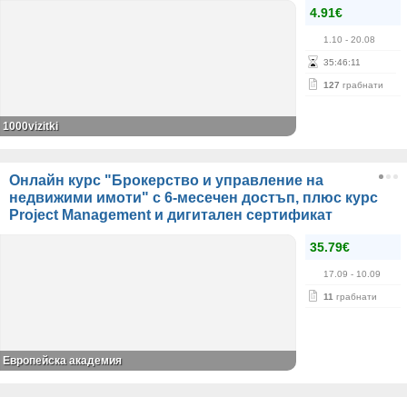
4.91€
1.10
- 20.08
35
:
46
:
11
127
грабнати
1000vizitki
Онлайн курс "Брокерство и управление на
недвижими имоти" с 6-месечен достъп, плюс курс
Project Management и дигитален сертификат
35.79€
17.09
- 10.09
11
грабнати
Европейска академия