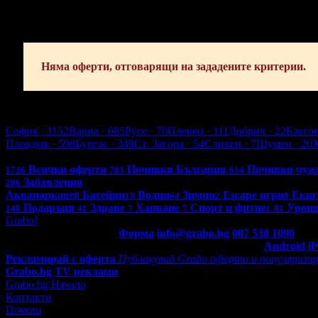
Няма оферти, отговарящи на зададените критерии.
Шумен
София
· 1152
Варна
· 685
Русе
· 70
Плевен
· 111
Добрич
· 22
Благо
Пловдив
· 598
Бургас
· 349
Ст. Загора
· 54
Сливен
· 7
Шумен
· 20
Всички оферти в България: 4247
Всички оферти
Почивки България
Почивки чуж
1726
783
614
Забавления
206
Аквапаркове
Басейни
Водни
Зимни
Escape игри
Екш
8
19
64
2
8
Подаръци
Здраве
Хапване
Спорт и фитнес
Уроци
140
41
7
7
81
Grabo!
Контакти с Grabo.bg:
Форма
info@grabo.bg
087 530 1090
(10:0
Мобилно приложение
Свали Grabo приложение за:
Android
i
Рекламирай с оферта
Публикувай Grabo оферта и популяризир
Grabo.bg TV реклами
Grabo.bg Начало
Контакти
Помощ