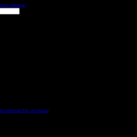
щите оферти!
По рейтинг
По отстъпка
та