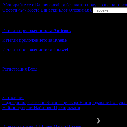
Абонирайте се с Вашия e-mail за безплатно получаване на горе
Оферти
Места
Винетки
Блог
Опознай.bg
4247
Grabo мобилна версия
Изтегли приложението за
Android
.
Изтегли приложението за
iPhone
.
Изтегли приложението за
Huawei
.
...или отвори
grabo.bg
Регистрация
Вход
Забавления
Подреди по разстояние
Изтичащи скоро
Най-продавани
По цена
Най-популярни
Най-нови
Препоръчани
Забавления и развлечения
За деца
❯
В цялата страна
В Шумен
Около Шумен