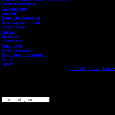
Всички категории
Аквапаркове
Басейни
Водни приключения
Зимни приключения
Escape игри
Екшън
За децата
Фотосесии
Конна езда
Музеи и изложби
Куверти и развлечения
Спорт
Други
Свали безплатно Grabo приложение за
Android
·
iPhone
·
Huawe
Най-горещите предложения за забавлен
Абонирайте се безплатно да получавате дневните промоции по e
Шумен
София
Пловдив
Варна
Бургас
Русе
Стара Загора
Плевен
Сливе
Абонирай се!