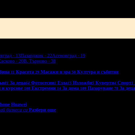
евград
· 13
Пазарджик
· 22
Асеновград
· 19
Хасково
· 20
В. Търново
· 38
бина
Красота
Масажи и spa
Култура и събития
11
29
50
ън
За деца
Фотосесии
Езда
Изложби
Куверти
Спорт
81
64
1
15
5
4
1
 и курсове
Екстремни
За дома
Пазаруване
За дец
108
14
109
78
0 - 18:30ч)
Phone
Huawei
ай бизнеса си
Разбери още