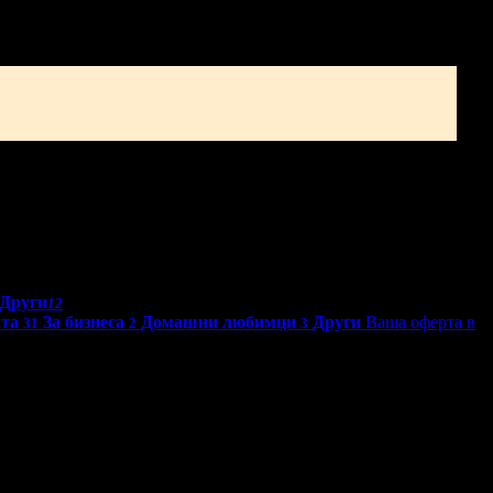
Други
12
ата
За бизнеса
Домашни любимци
Други
Ваша оферта в
31
2
3