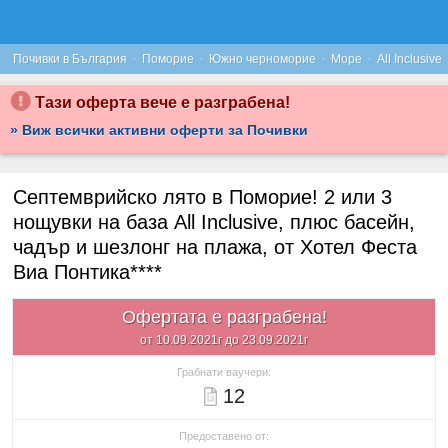
·
·
·
·
Почивки в България
Поморие
Южно черноморие
Море
All Inclusive
Тази оферта вече е разграбена!
» Виж всички активни оферти за Почивки
Септемврийско лято в Поморие! 2 или 3
нощувки на база All Inclusive, плюс басейн,
чадър и шезлонг на плажа, от Хотел Феста
Виа Понтика****
Офертата е разграбена!
от 10.09.2021г до 23.09.2021г
Грабнати ваучери:
12
Предоставено от: