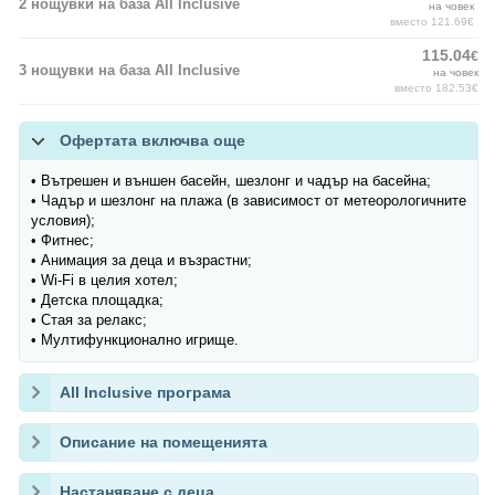
2 нощувки на база All Inclusive
на човек
вместо 121.69€
115.04
€
3 нощувки на база All Inclusive
на човек
вместо 182.53€
Офертата включва още
• Вътрешен и външен басейн, шезлонг и чадър на басейна;
• Чадър и шезлонг на плажа (в зависимост от метеорологичните
условия);
• Фитнес;
• Анимация за деца и възрастни;
• Wi-Fi в целия хотел;
• Детска площадка;
• Стая за релакс;
• Мултифункционално игрище.
All Inclusive програма
Описание на помещенията
Настаняване с деца