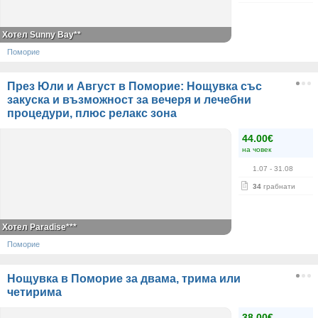
Хотел Sunny Bay**
Поморие
През Юли и Август в Поморие: Нощувка със
закуска и възможност за вечеря и лечебни
процедури, плюс релакс зона
44.00€
на човек
1.07
- 31.08
34
грабнати
Хотел Paradise***
Поморие
Нощувка в Поморие за двама, трима или
четирима
38.00€