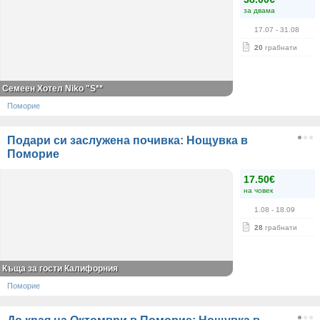
за двама
17.07
- 31.08
20
грабнати
Семеен Хотел Niko "S**
Поморие
Подари си заслужена почивка: Нощувка в
Поморие
17.50€
на човек
1.08
- 18.09
28
грабнати
Къща за гости Калифорния
Поморие