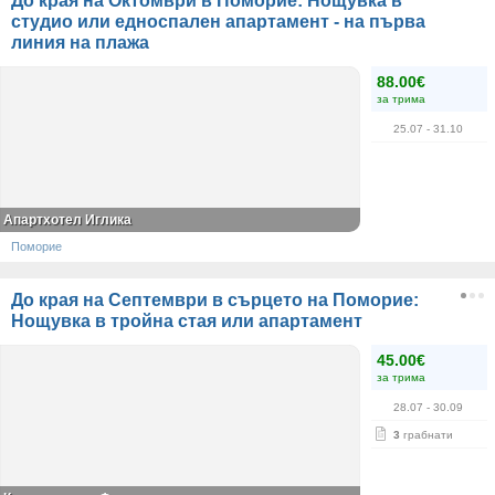
До края на Октомври в Поморие: Нощувка в
студио или едноспален апартамент - на първа
линия на плажа
88.00€
за трима
25.07
- 31.10
Апартхотел Иглика
Поморие
До края на Септември в сърцето на Поморие:
Нощувка в тройна стая или апартамент
45.00€
за трима
28.07
- 30.09
3
грабнати