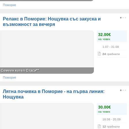
Поморие
Релакс в Поморие: Нощувка със закуска и
възможност за вечеря
32.00€
на човек
1.07
- 31.08
24
грабнати
Семеен хотел Стаси**
Поморие
Лятна почивка в Поморие - на първа линия:
Нощувка
30.00€
на човек
16.06
- 20.09
12
грабнати