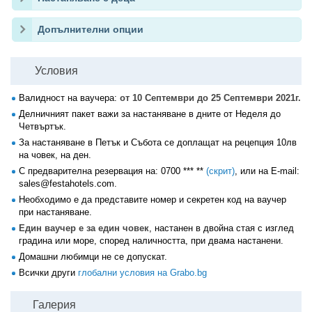
Допълнителни опции
Условия
Валидност на ваучера:
от 10 Септември до 25 Септември 2021г.
Делничният пакет важи за настаняване в дните от Неделя до
Четвъртък.
За настаняване в Петък и Събота се доплащат на рецепция 10лв
на човек, на ден.
С предварителна резервация на:
0700 *** **
(скрит)
, или на Е-mail:
sales@festahotels.com.
Необходимо е да представите номер и секретен код на ваучер
при настаняване.
Един ваучер е за един човек
, настанен в двойна стая с изглед
градина или море, според наличността, при двама настанени.
Домашни любимци не се допускат.
Всички други
глобални условия на Grabo.bg
Галерия