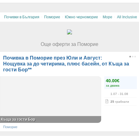
·
·
·
·
Почивки в България
Поморие
Южно черноморие
Море
All Inclusive
Още оферти за Поморие
Почивка в Поморие през Юли и Август:
Нощувка за до четирима, плюс басейн, от Къща за
гости Бор**
40.00€
за двама
1.07
- 31.08
25
грабнати
Къща за гости Бор
Поморие