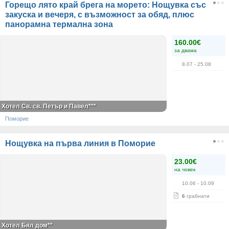
Горещо лято край брега на морето: Нощувка със
закуска и вечеря, с възможност за обяд, плюс
панорамна термална зона
160.00€
за двама
8.07
- 25.08
Хотел Св. св. Петър и Павел***
Поморие
Нощувка на първа линия в Поморие
23.00€
на човек
10.06
- 10.09
6
грабнати
Хотел Бял дом**