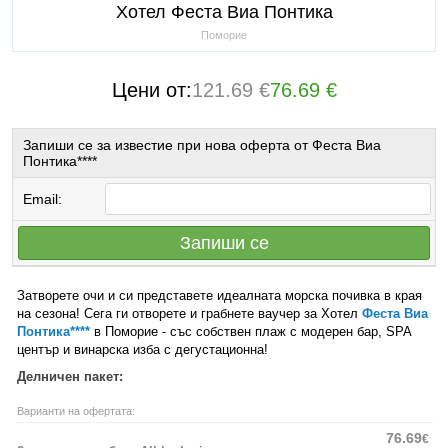
Хотел Феста Виа Понтика
Поморие
Цени от:
121.69 €
76.69 €
Запиши се за известие при нова оферта от Феста Виа
Понтика****
Email:
Запиши се
Затворете очи и си представете идеалната морска почивка в края
на сезона! Сега ги отворете и грабнете ваучер за Хотел
Феста Виа
Понтика****
в Поморие - със собствен плаж с модерен бар, SPA
център и винарска изба с дегустационна!
Делничен пакет:
Варианти на офертата:
76.69
€