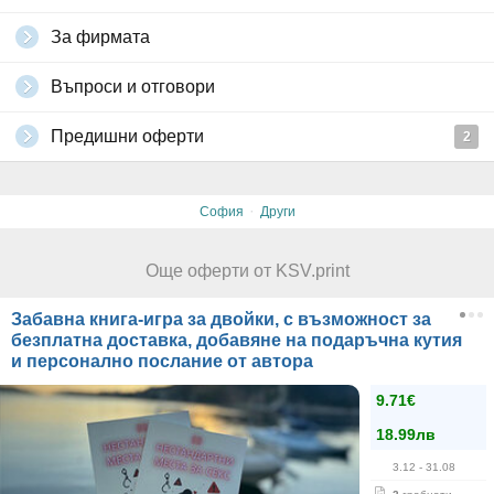
За фирмата
Въпроси и отговори
Предишни оферти
2
·
София
Други
Още оферти от KSV.print
Забавна книга-игра за двойки, с възможност за
безплатна доставка, добавяне на подаръчна кутия
и персонално послание от автора
9.71€
18.99лв
3.12
- 31.08