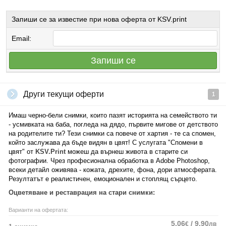
Запиши се за известие при нова оферта от KSV.print
Email:
Запиши се
Други текущи оферти
1
Имаш черно-бели снимки, които пазят историята на семейството ти
- усмивката на баба, погледа на дядо, първите мигове от детството
на родителите ти? Тези снимки са повече от хартия - те са спомен,
който заслужава да бъде видян в цвят! С услугата "Спомени в
цвят" от
KSV.Print
можеш да върнеш живота в старите си
фотографии. Чрез професионална обработка в Adobe Photoshop,
всеки детайл оживява - кожата, дрехите, фона, дори атмосферата.
Резултатът е реалистичен, емоционален и стоплящ сърцето.
Оцветяване и реставрация на стари снимки:
Варианти на офертата:
5.06
/ 9.90
€
лв