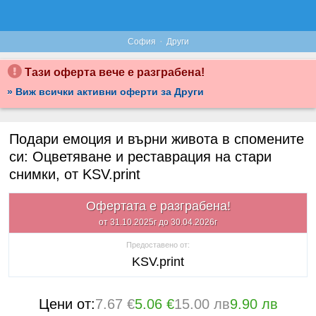
·
София
Други
Тази оферта вече е разграбена!
» Виж всички активни оферти за Други
Подари емоция и върни живота в спомените
си: Оцветяване и реставрация на стари
снимки, от KSV.print
Офертата е разграбена!
от 31.10.2025г до 30.04.2026г
Предоставено от:
KSV.print
Цени от:
7.67 €
5.06 €
15.00 лв
9.90 лв