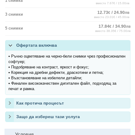
1 снимка
вместо 7.67€ / 15.00лв
12.73
/ 24.90
€
лв
3 снимки
вместо 23.01€ / 45.00лв
17.84
/ 34.90
€
лв
5 снимки
вместо 38.35€ / 75.00лв
Офертата включва
• Ръчно оцветяване на черно-бели снимки чрез професионален
софтуер;
• Подобряване на контраст, яркост и фокус;
• Корекция на дребни дефекти, драскотини и петна;
• Възстановяване на избелели детайли;
• Финален висококачествен дигитален файл, подходящ за
печат и рамка.
Как протича процесът
Защо да избереш тази услуга
Условия