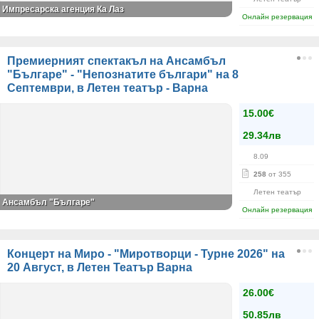
Импресарска агенция Ка Лаз
Онлайн резервация
Премиерният спектакъл на Ансамбъл
"Българе" - "Непознатите българи" на 8
Септември, в Летен театър - Варна
15.00€
29.34лв
8.09
258
от 355
Летен театър
Ансамбъл "Българе"
Онлайн резервация
Концерт на Миро - "Миротворци - Турне 2026" на
20 Август, в Летен Театър Варна
26.00€
50.85лв