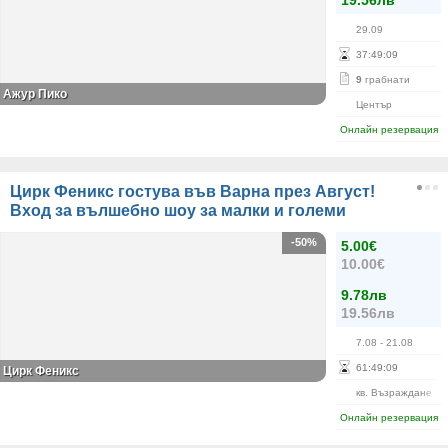
19.56лв
29.09
37
:
49
:
08
9
грабнати
Ажур Пико
Център
Онлайн резервация
Цирк Феникс гостува във Варна през Август!
Вход за вълшебно шоу за малки и големи
-50%
5.00€
10.00€
9.78лв
19.56лв
7.08
- 21.08
61
:
49
:
08
Цирк Феникс
кв. Възраждане
Онлайн резервация