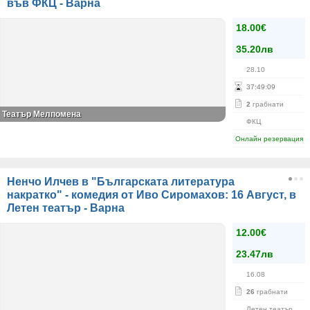
във ФКЦ - Варна
18.00€
35.20лв
28.10
37
:
49
:
08
2
грабнати
Театър Мелпомена
ФКЦ
Онлайн резервация
Ненчо Илчев в "Българската литература
накратко" - комедия от Иво Сиромахов: 16 Август, в
Летен театър - Варна
12.00€
23.47лв
16.08
26
грабнати
Летен театър