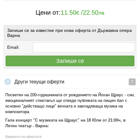
Цени от:
11.50
/
22.50
€
лв
Запиши се за известие при нова оферта от Държавна опера
Варна
Email:
Запиши се
Други текущи оферти
7
Посветен на 200-годишнината от рождението на Йохан Щраус - син,
емоционалният спектакъл ще отведе публиката на пищен бал с
основно "действащо лице" вечната и завладяваща музика на
композитора.
Гала концерт "С музиката на Щраус" на 18 Юли от 21:00ч, в
Летен театър - Варна:
Варианти на офертата: