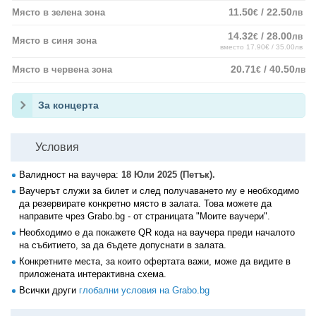
11.50
/ 22.50
Място в зелена зона
€
лв
14.32
/ 28.00
€
лв
Място в синя зона
вместо 17.90€ / 35.00лв
20.71
/ 40.50
Място в червена зона
€
лв
За концерта
Условия
Валидност на ваучера:
18 Юли 2025 (Петък).
Ваучерът служи за билет и след получаването му е необходимо
да резервирате конкретно място в залата. Това можете да
направите чрез Grabo.bg - от страницата "Моите ваучери".
Необходимо е да покажете QR кода на ваучера преди началото
на събитието, за да бъдете допуснати в залата.
Конкретните места, за които офертата важи, може да видите в
приложената интерактивна схема.
Всички други
глобални условия на Grabo.bg