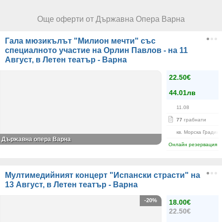
Още оферти от Държавна Опера Варна
Гала мюзикълът "Милион мечти" със
специалното участие на Орлин Павлов - на 11
Август, в Летен театър - Варна
22.50€
44.01лв
11.08
77
грабнати
кв. Морска Градин
Държавна опера Варна
Онлайн резервация
Мултимедийният концерт "Испански страсти" на
13 Август, в Летен театър - Варна
-20%
18.00€
22.50€