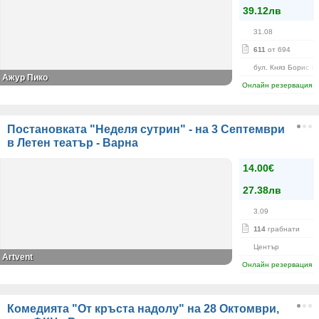
39.12лв
31.08
611
от 694
бул. Княз Борис I-
Ажур Пико
Онлайн резервация
Постановката "Неделя сутрин" - на 3 Септември
в Летен театър - Варна
14.00€
27.38лв
3.09
114
грабнати
Център
Аrtvent
Онлайн резервация
Комедията "От кръста надолу" на 28 Октомври,