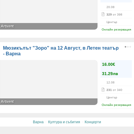
20.08
329
от 398
Център
Artvent
Онлайн резервация
Мюзикълът "Зоро" на 12 Август, в Летен театър
- Варна
16.00€
31.29лв
12.08
231
от 340
Център
Artvent
Онлайн резервация
·
·
Варна
Култура и събития
Концерти