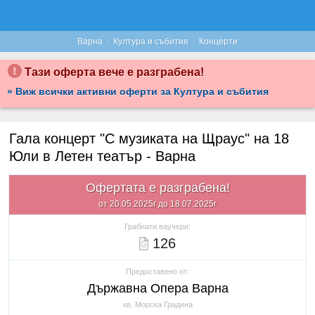
·
·
Варна
Култура и събития
Концерти
Тази оферта вече е разграбена!
» Виж всички активни оферти за Култура и събития
Гала концерт "С музиката на Щраус" на 18
Юли в Летен театър - Варна
Офертата е разграбена!
от 20.05.2025г до 18.07.2025г
Грабнати ваучери:
126
Предоставено от:
Държавна Опера Варна
кв. Морска Градина