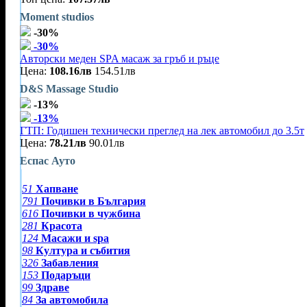
Moment studios
-30%
-30%
Авторски меден SPA масаж за гръб и ръце
Цена:
108.16лв
154.51лв
D&S Massage Studio
-13%
-13%
ГТП: Годишен технически преглед на лек автомобил до 3.5т
Цена:
78.21лв
90.01лв
Еспас Ауто
51
Хапване
791
Почивки в България
616
Почивки в чужбина
281
Красота
124
Масажи и spa
98
Култура и събития
326
Забавления
153
Подаръци
99
Здраве
84
За автомобила