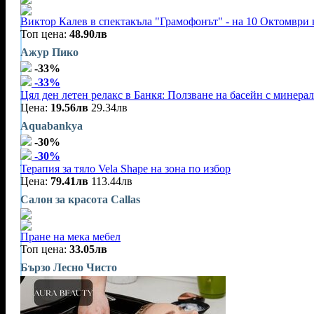
Виктор Калев в спектакъла "Грамофонът" - на 10 Октомври 
Топ цена:
48.90лв
Ажур Пико
-33%
-33%
Цял ден летен релакс в Банкя: Ползване на басейн с минерал
Цена:
19.56лв
29.34лв
Aquabankya
-30%
-30%
Терапия за тяло Vela Shape на зона по избор
Цена:
79.41лв
113.44лв
Салон за красота Callas
Пране на мека мебел
Топ цена:
33.05лв
Бързо Лесно Чисто