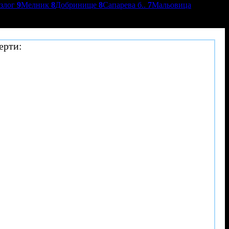
азлог
9
Мелник
8
Добринище
8
Сапарева б..
7
Мальовица
ерти: