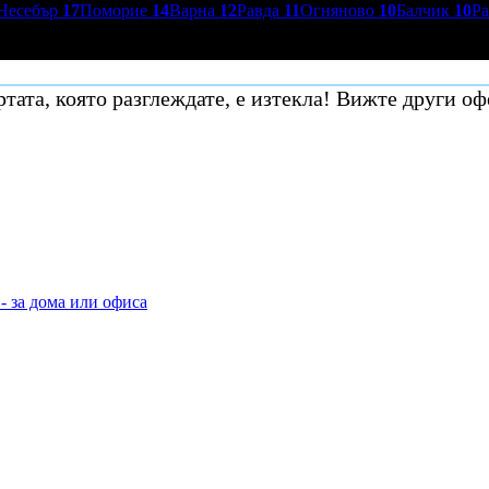
Несебър
17
Поморие
14
Варна
12
Равда
11
Огняново
10
Балчик
10
Р
тата, която разглеждате, е изтекла! Вижте други оф
- за дома или офиса