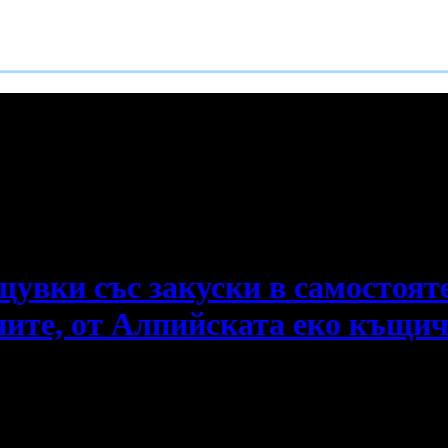
е пропускаш новите оферти!
щувки със закуски в самостоя
ните, от Алпийската еко къщи