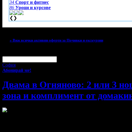
34
Спорт и фитнес
86
Уроци и курсове
❮
❯
Тази оферта вече е разграбена!
» Виж всички активни оферти за Почивки и екскурзии
За малко изпусна тази оферта!
Абонирай се по e-mail, за да н
Твоят e-mail:
Оферти за град:
София
Абонирай ме!
Двама в Огняново: 2 или 3 но
зона и комплимент от домаки