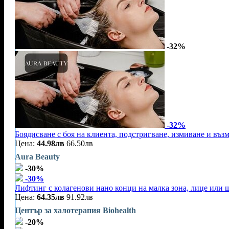
-32%
-32%
Боядисване с боя на клиента, подстригване, измиване и въз
Цена:
44.98лв
66.50лв
Aura Beauty
-30%
-30%
Лифтинг с колагенови нано конци на малка зона, лице или 
Цена:
64.35лв
91.92лв
Център за халотерапия Biohealth
-20%