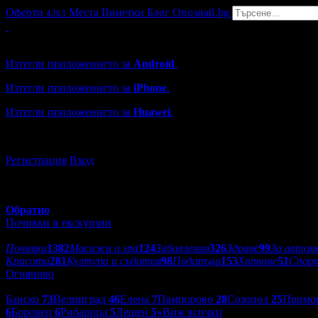
Оферти
Места
Винетки
Блог
Опознай.bg
4263
Grabo мобилна версия
Изтегли приложението за
Android
.
Изтегли приложението за
iPhone
.
Изтегли приложението за
Huawei
.
...или отвори
grabo.bg
Регистрация
Вход
Обратно
Почивки и екскурзии
Категории оферти:
Почивки
1382
Масажи и spa
124
Забавления
326
Здраве
99
За автом
Красота
281
Култура и събития
98
Подаръци
153
Хапване
51
Спор
Огняново
Дестинации:
Банско
73
Велинград
46
Елена
7
Пампорово
28
Созопол
25
Примо
6
Боровец
6
Рибарица
5
Лещен
5
»
Виж всички