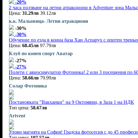
-20%
2 часа ползване на летни атракциони в Adventure зона Маль
Цена:
31.29лв
39.12лв
к.к. Мальовица- Летни атракциони
-30%
-30%
Обучение по езда в конна база Хан Аспарух с опитен треньор
Цена:
68.45лв
97.79лв
Клуб по конен спорт Аватар
-27%
-27%
Полети с авиосимулатор Фотоника! 2 или 3 посещения по 60
Цена:
58.66лв
79.99лв
Солар Фотоника
Постановката "Вакханки" на 9 Октомври, в Зала 1 на НДК
Топ цена:
58.67лв
Artvent
Улови магията на София! Градска фотосесия с до 45 профес
Топ цена:
107.57лв