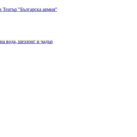
в Театър "Българска армия"
на вода, шезлонг и чадър