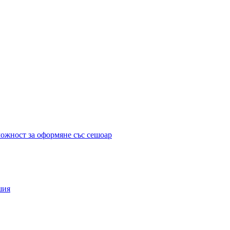
можност за оформяне със сешоар
шия