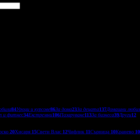
обила
84
Уроци и курсове
86
За дома
23
За децата
137
Домашни люби
т и фитнес
34
Екстремни
106
Пазаруване
113
За бизнеса
39
Други
12
рско
20
Хисаря
15
Свети Влас
12
Чифлик
11
Сърница
10
Кранево
10