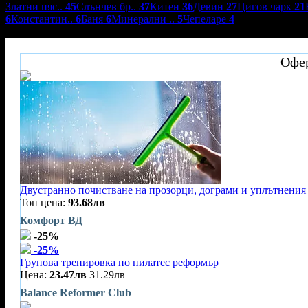
Златни пяс..
45
Слънчев бр..
37
Китен
36
Девин
27
Цигов чарк
21
6
Константин..
6
Баня
6
Минерални ..
5
Чепеларе
4
Алпийската еко къщичка
Офер
Двустранно почистване на прозорци, дограми и уплътнения 
Топ цена:
93.68лв
Комфорт ВД
-25%
-25%
Групова тренировка по пилатес реформър
Цена:
23.47лв
31.29лв
Balance Reformer Club