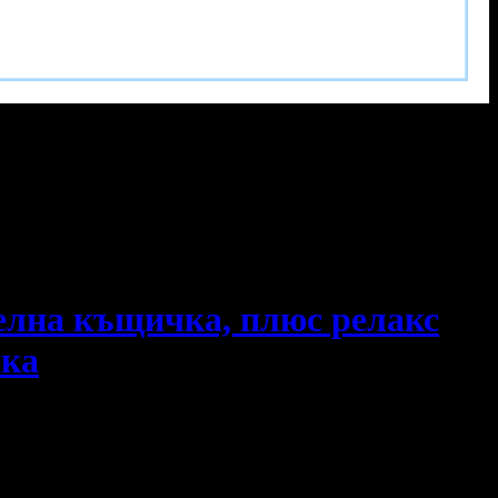
телна къщичка, плюс релакс
чка