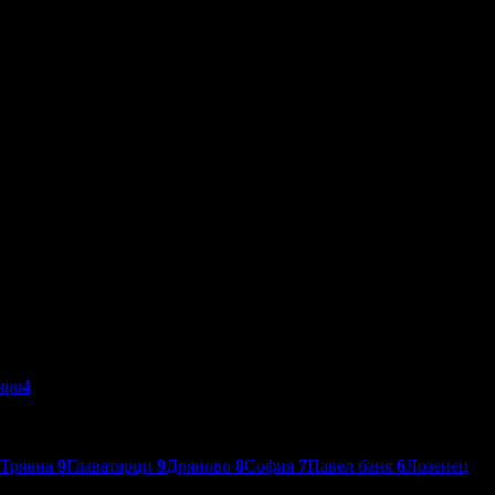
мци
4
Трявна
9
Главатарци
9
Дряново
8
София
7
Павел баня
6
Лозенец