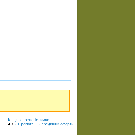
Къща за гости Нелимакс
4.3
·
6
ревюта
· 2 предишни оферти