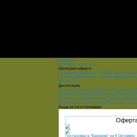
Обратно
Почивки и екскурзии
Категории оферти:
Почивки
1372
Масажи и spa
127
Забавления
32
Красота
280
Култура и събития
98
Подаръц
Велинград
Дестинации:
Банско
70
Велинград
46
Елена
7
Пампорово
2
8
София
7
Павел баня
6
Лозенец
6
Боровец
6
Златни пяс..
44
Слънчев бр..
35
Китен
36
Дев
8
Сапарева б..
7
Мальовица
6
Константин..
6
Б
Къща за гости Нелимакс
Оферта
Постановката "Вакханки" на 9 Октомври, 