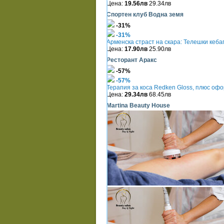
Цена:
19.56лв
29.34лв
Спортен клуб Водна земя
-31%
-31%
Арменска страст на скара: Телешки кеба
Цена:
17.90лв
25.90лв
Ресторант Аракс
-57%
-57%
Терапия за коса Redken Gloss, плюс оф
Цена:
29.34лв
68.45лв
Martina Beauty House