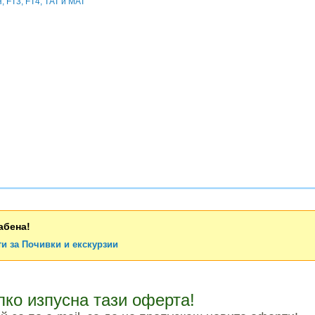
 FT3, FT4, ТАТ и МАТ
абена!
и за Почивки и екскурзии
лко изпусна тази оферта!