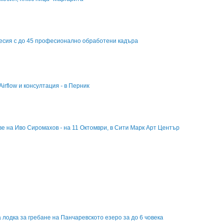
сесия с до 45 професионално обработени кадъра
irflow и консултация - в Перник
е на Иво Сиромахов - на 11 Октомври, в Сити Марк Арт Център
 лодка за гребане на Панчаревското езеро за до 6 човека