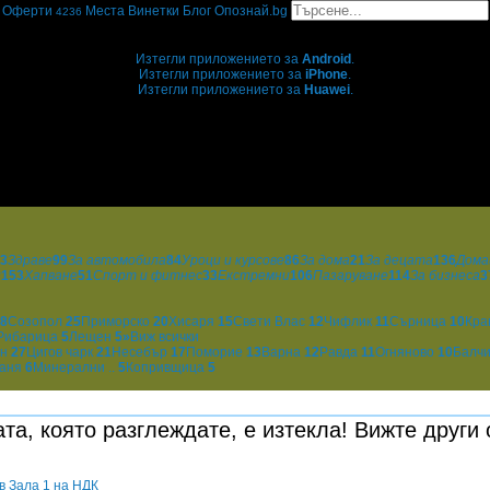
Оферти
Места
Винетки
Блог
Опознай.bg
4236
Grabo мобилна версия
Изтегли приложението за
Android
.
Изтегли приложението за
iPhone
.
Изтегли приложението за
Huawei
.
...или отвори
grabo.bg
3
Здраве
99
За автомобила
84
Уроци и курсове
86
За дома
21
За децата
136
Дома
и
153
Хапване
51
Спорт и фитнес
33
Екстремни
106
Пазаруване
114
За бизнеса
3
8
Созопол
25
Приморско
20
Хисаря
15
Свети Влас
12
Чифлик
11
Сърница
10
Кра
Рибарица
5
Лещен
5
»
Виж всички
ин
27
Цигов чарк
21
Несебър
17
Поморие
13
Варна
12
Равда
11
Огняново
10
Балч
аня
6
Минерални ..
5
Копривщица
5
та, която разглеждате, е изтекла! Вижте други
в Зала 1 на НДК