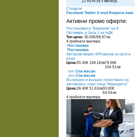
22 пъти за 5 месеца.
Сподели
Facebook
Twitter
E-mail
Изпрати линк
Активни промо оферти:
Постановката "Вакханки" на 9
Октомври, в Зала 1 на НДК
Топ цена:
30.00€/58.67лв
4 грабнати ваучера
Постановка
Постановка
Авторски меден SPA масаж за гръб и
ръце
Цена:
55.30€
108.16лв
79.00€
154.51лв
Спа масаж
-30%
Спа масаж
-30%
Вътрешно и външно почистване на
автомобил, плюс пица "Маргарита"
Цена:
26.40€
51.63лв
33.00€
64.54лв
4 грабнати ваучера