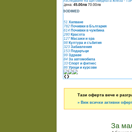
Изследване на щитовидната жлеза - TSH,
Цена:
45.00лв
70.00лв
BODIMED
51
Хапване
782
Почивки в България
614
Почивки в чужбина
280
Красота
127
Масажи и spa
98
Култура и събития
323
Забавления
153
Подаръци
99
Здраве
84
За автомобила
33
Спорт и фитнес
86
Уроци и курсове
❮
❯
Тази оферта вече е разгр
» Виж всички активни оферт
За ма