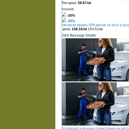
Топ цена:
58.67лв
Artvent
-30%
-30%
Авторски меден SPA масаж за гръб и ръ
Цена:
108.16лв
154.51лв
D&S Massage Studio
Вътрешно и външно почистване на авто