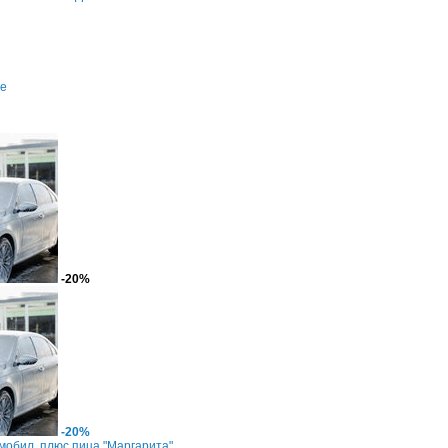
це
-20%
-20%
мобил, плюс пица "Маргарита"