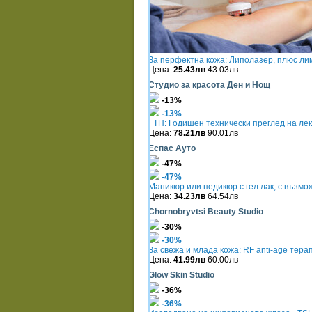
За перфектна кожа: Липолазер, плюс л
Цена:
25.43лв
43.03лв
Студио за красота Ден и Нощ
-13%
-13%
ГТП: Годишен технически преглед на лек
Цена:
78.21лв
90.01лв
Еспас Ауто
-47%
-47%
Маникюр или педикюр с гел лак, с възмо
Цена:
34.23лв
64.54лв
Chornobryvtsi Beauty Studio
-30%
-30%
За свежа и млада кожа: RF anti-age тер
Цена:
41.99лв
60.00лв
Glow Skin Studio
-36%
-36%