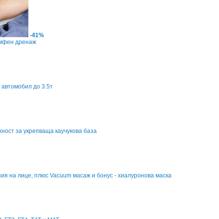
-41%
имфен дренаж
 автомобил до 3.5т
жност за укрепваща каучукова база
апия на лице, плюс Vacuum масаж и бонус - хиалуронова маска