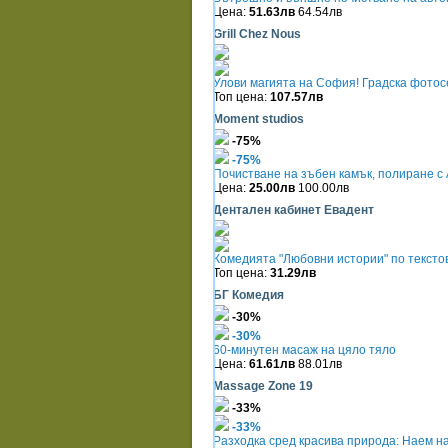
Цена:
51.63лв
64.54лв
Grill Chez Nous
Улови магията на София! Градска фото
Топ цена:
107.57лв
Moment studios
-75%
-75%
Почистване на зъбен камък, полиране с A
Цена:
25.00лв
100.00лв
Дентален кабинет Евадент
Комедията "Любовни истории" по текстов
Топ цена:
31.29лв
БГ Комедия
-30%
-30%
60-минутен масаж на цяло тяло
Цена:
61.61лв
88.01лв
Massage Zone 19
-33%
-33%
Разходка сред красива природа: Наем на