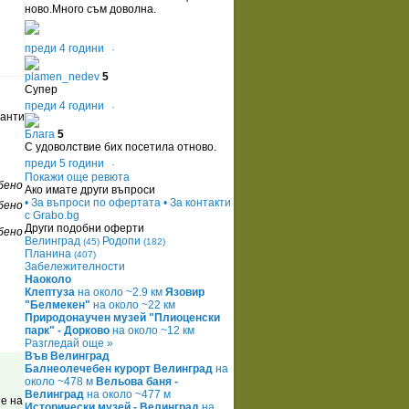
ново.Много съм доволна.
преди 4 години
·
plamen_nedev
5
Супер
преди 4 години
·
ианти
Блага
5
С удоволствие бих посетила отново.
преди 5 години
·
Покажи още ревюта
бено
Ако имате други въпроси
• За въпроси по офертата
• За контакти
бено
с Grabo.bg
Други подобни оферти
бено
Велинград
Родопи
(45)
(182)
Планина
(407)
Забележителности
Наоколо
Клептуза
на около ~2.9 км
Язовир
"Белмекен"
на около ~22 км
Природонаучен музей "Плиоценски
парк" - Дорково
на около ~12 км
Разгледай още »
Във Велинград
Балнеолечебен курорт Велинград
на
около ~478 м
Вельова баня -
Велинград
на около ~477 м
ие на
Исторически музей - Велинград
на