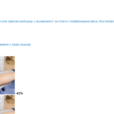
п или свински ребърца, с възможност за плато с комбинирани меса, Костинбр
ормяне с прав сешоар
-41%