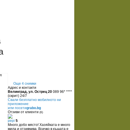
а
а
Още 4 снимки
Адрес и контакти
Велинград, ул. Острец 20
089 96* ****
(скрит)
24/7
Свали безплатно мобилното ни
приложение:
или посети
grabo.bg
Отзиви от клиенти
(6)
pepi
5
Много добо място! Хазяйката е много
мила и отзивчива. Всичко в къщата е