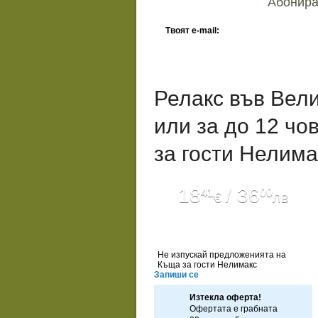
Абонирай
Твоят e-mail:
Релакс във Вел
или за до 12 чо
за гости Нелима
18
/ 36
41
00
€
лв
Не изпускай предложенията на
Къща за гости Нелимакс
Запиши се
Изтекла оферта!
Офертата е грабната