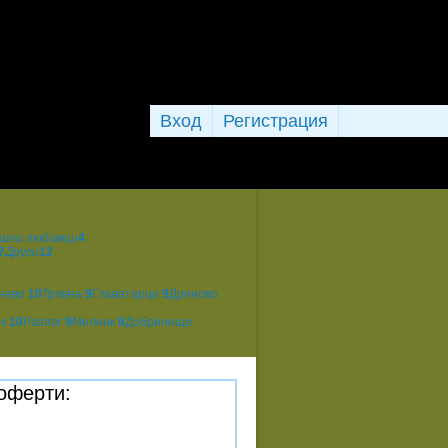
Вход
Регистрация
шни любимци
4
7
Други
12
нево
10
Трявна
9
Главатарци
9
Дряново
ик
10
Разлог
9
Мелник
8
Добринище
 оферти: