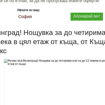
 се по e-mail, за да не пропускаш новите оферти!
Оферти за град:
Абонирай ме!
София
инград! Нощувка за до четирим
века в цял етаж от къща, от Къщ
кс