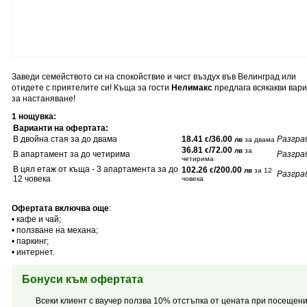
Заведи семейството си на спокойствие и чист въздух във Велинград или
отидете с приятелите си! Къща за гости
Нелимакс
предлага всякакви вар
за настаняване!
1 нощувка:
Варианти на офертата:
В двойна стая за до двама
18.41
/36.00
Разгра
€
лв
за двама
36.81
/72.00
€
лв
за
В апартамент за до четирима
Разгра
четирима
В цял етаж от къща - 3 апартамента за до
102.26
/200.00
€
лв
за 12
Разгра
12 човека
човека
Офертата включва още
:
• кафе и чай;
• ползване на механа;
• паркинг;
• интернет.
Бонуси към офертата
Всеки клиент с ваучер ползва 10% отстъпка от цената при посещен