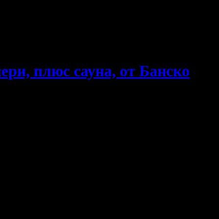
ери, плюс сауна, от Банско