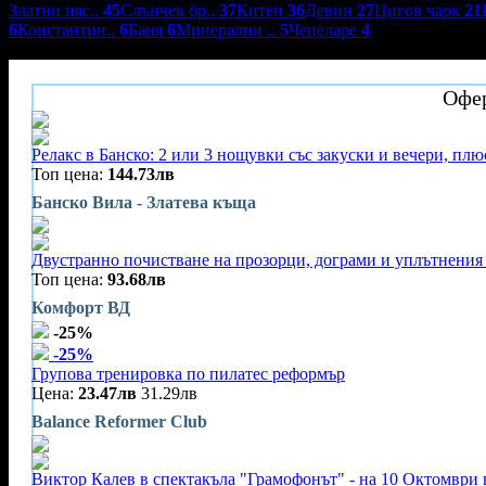
Златни пяс..
45
Слънчев бр..
37
Китен
36
Девин
27
Цигов чарк
21
6
Константин..
6
Баня
6
Минерални ..
5
Чепеларе
4
Банско Вила - Златева къща
Офер
Релакс в Банско: 2 или 3 нощувки със закуски и вечери, плю
Топ цена:
144.73лв
Банско Вила - Златева къща
Двустранно почистване на прозорци, дограми и уплътнения 
Топ цена:
93.68лв
Комфорт ВД
-25%
-25%
Групова тренировка по пилатес реформър
Цена:
23.47лв
31.29лв
Balance Reformer Club
Виктор Калев в спектакъла "Грамофонът" - на 10 Октомври 