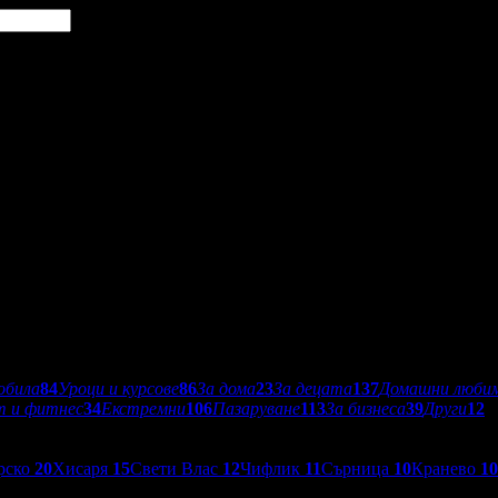
обила
84
Уроци и курсове
86
За дома
23
За децата
137
Домашни люби
т и фитнес
34
Екстремни
106
Пазаруване
113
За бизнеса
39
Други
12
рско
20
Хисаря
15
Свети Влас
12
Чифлик
11
Сърница
10
Кранево
10