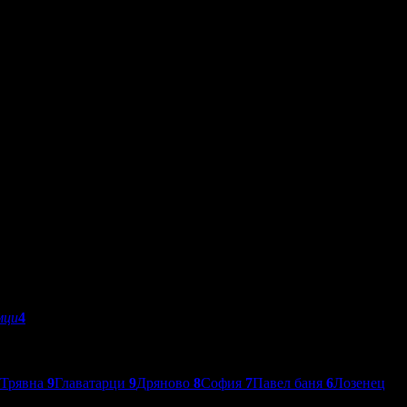
мци
4
Трявна
9
Главатарци
9
Дряново
8
София
7
Павел баня
6
Лозенец