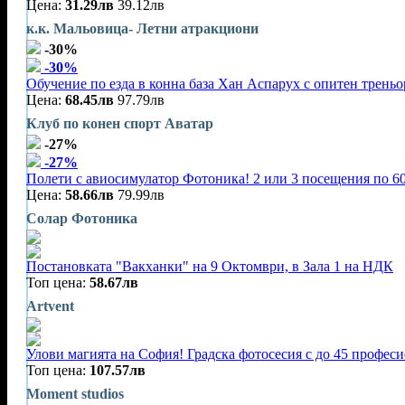
Цена:
31.29лв
39.12лв
к.к. Мальовица- Летни атракциони
-30%
-30%
Обучение по езда в конна база Хан Аспарух с опитен треньор
Цена:
68.45лв
97.79лв
Клуб по конен спорт Аватар
-27%
-27%
Полети с авиосимулатор Фотоника! 2 или 3 посещения по 60
Цена:
58.66лв
79.99лв
Солар Фотоника
Постановката "Вакханки" на 9 Октомври, в Зала 1 на НДК
Топ цена:
58.67лв
Artvent
Улови магията на София! Градска фотосесия с до 45 профес
Топ цена:
107.57лв
Moment studios