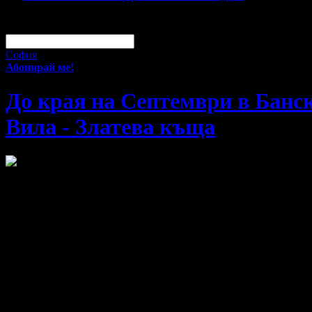
За малко изпусна тази оферта!
Абонирай се по e-mail, за да н
Твоят e-mail:
Оферти за град:
София
Абонирай ме!
До края на Септември в Банск
Вила - Златева къща