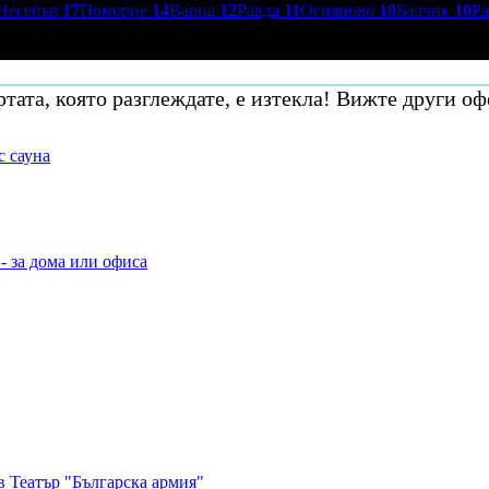
Несебър
17
Поморие
14
Варна
12
Равда
11
Огняново
10
Балчик
10
Р
тата, която разглеждате, е изтекла! Вижте други оф
с сауна
- за дома или офиса
в Театър "Българска армия"