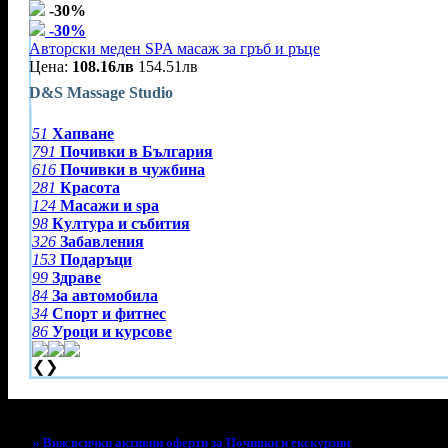
-30%
-30%
Авторски меден SPA масаж за гръб и ръце
Цена:
108.16лв
154.51лв
D&S Massage Studio
51
Хапване
791
Почивки в България
616
Почивки в чужбина
281
Красота
124
Масажи и spa
98
Култура и събития
326
Забавления
153
Подаръци
99
Здраве
84
За автомобила
34
Спорт и фитнес
86
Уроци и курсове
❮
❯
Тази оферта вече е разграбена!
» Виж всички активни оферти за Почивки и екскурзии