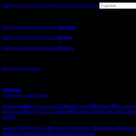
Оферти
Места
Винетки
Блог
Опознай.bg
4263
Grabo мобилна версия
Изтегли приложението за
Android
.
Изтегли приложението за
iPhone
.
Изтегли приложението за
Huawei
.
...или отвори
grabo.bg
Регистрация
Вход
Обратно
Почивки и екскурзии
Категории оферти:
Почивки
1382
Масажи и spa
124
Забавления
326
Здраве
99
За автом
Красота
281
Култура и събития
98
Подаръци
153
Хапване
51
Спор
Банско
Дестинации:
Банско
73
Велинград
46
Елена
7
Пампорово
28
Созопол
25
Примо
6
Боровец
6
Рибарица
5
Лещен
5
»
Виж всички