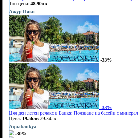
Топ цена:
48.90лв
Ажур Пико
-33%
-33%
Цял ден летен релакс в Банкя: Ползване на басейн с минерал
Цена:
19.56лв
29.34лв
Aquabankya
-30%