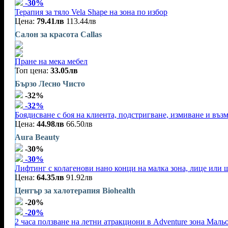
-30%
Терапия за тяло Vela Shape на зона по избор
Цена:
79.41лв
113.44лв
Салон за красота Callas
Пране на мека мебел
Топ цена:
33.05лв
Бързо Лесно Чисто
-32%
-32%
Боядисване с боя на клиента, подстригване, измиване и въз
Цена:
44.98лв
66.50лв
Aura Beauty
-30%
-30%
Лифтинг с колагенови нано конци на малка зона, лице или 
Цена:
64.35лв
91.92лв
Център за халотерапия Biohealth
-20%
-20%
2 часа ползване на летни атракциони в Adventure зона Маль