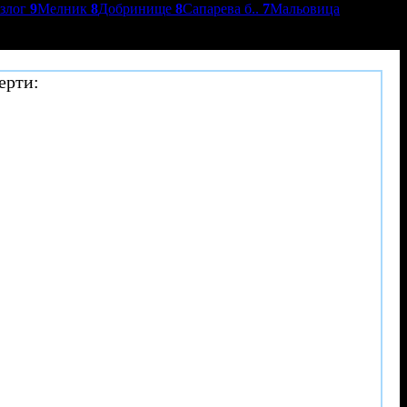
азлог
9
Мелник
8
Добринище
8
Сапарева б..
7
Мальовица
ерти: