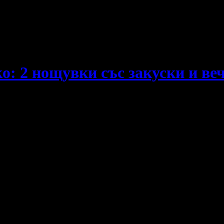
е пропускаш новите оферти!
о: 2 нощувки със закуски и веч