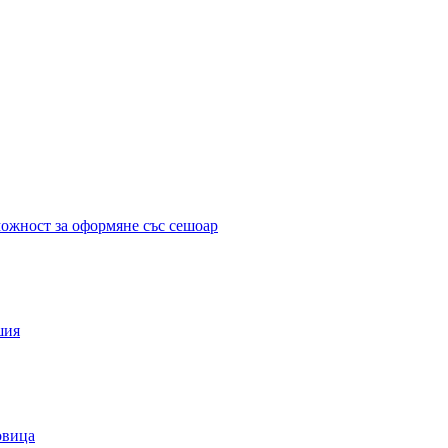
можност за оформяне със сешоар
шия
овица