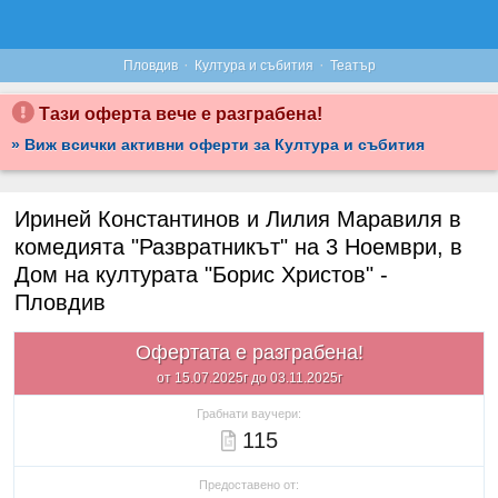
·
·
Пловдив
Култура и събития
Театър
Тази оферта вече е разграбена!
» Виж всички активни оферти за Култура и събития
Ириней Константинов и Лилия Маравиля в
комедията "Развратникът" на 3 Ноември, в
Дом на културата "Борис Христов" -
Пловдив
Офертата е разграбена!
от 15.07.2025г до 03.11.2025г
Грабнати ваучери:
115
Предоставено от: