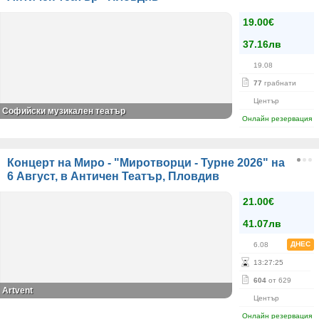
19.00€
37.16лв
19.08
77
грабнати
Център
Софийски музикален театър
Онлайн резервация
Концерт на Миро - "Миротворци - Турне 2026" на
6 Август, в Античен Театър, Пловдив
21.00€
41.07лв
ДНЕС
6.08
13
:
27
:
25
604
от 629
Artvent
Център
Онлайн резервация