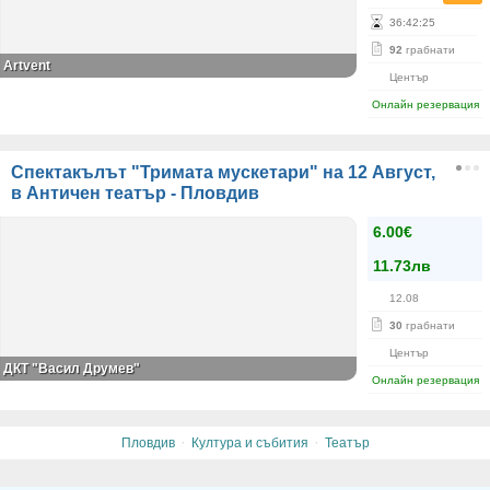
36
:
42
:
25
92
грабнати
Artvent
Център
Онлайн резервация
Спектакълът "Тримата мускетари" на 12 Август,
в Античен театър - Пловдив
6.00€
11.73лв
12.08
30
грабнати
Център
ДКТ "Васил Друмев"
Онлайн резервация
·
·
Пловдив
Култура и събития
Театър