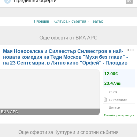
Предишни оферти
56
·
·
Пловдив
Култура и събития
Театър
Още оферти от ВИА АРС
Мая Новоселска и Силвестър Силвестров в най-
новата комедия на Теди Москов "Мухи без глави" -
на 23 Септември, в Лятно кино "Орфей" - Пловдив
12.00€
23.47лв
23.09
10
грабнати
Център
ВИА АРС
Онлайн резервация
Още оферти за Културни и спортни събития