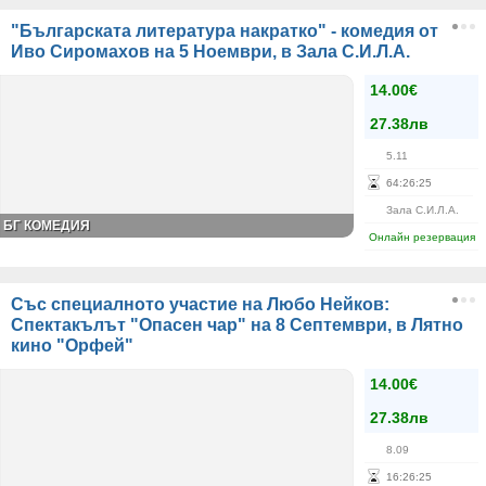
"Българската литература накратко" - комедия от
Иво Сиромахов на 5 Ноември, в Зала С.И.Л.А.
14.00€
27.38лв
5.11
64
:
26
:
25
Зала С.И.Л.А.
БГ КОМЕДИЯ
Онлайн резервация
Със специалното участие на Любо Нейков:
Спектакълът "Опасен чар" на 8 Септември, в Лятно
кино "Орфей"
14.00€
27.38лв
8.09
16
:
26
:
25