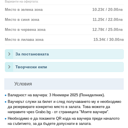
Варианти на офертата:
10.23
/ 20.00
Място в зелена зона
€
лв
11.25
/ 22.00
Място в синя зона
€
лв
12.78
/ 25.00
Място в червена зона
€
лв
15.34
/ 30.00
Място в лилава зона
€
лв
За постановката
Творчески екпи
Условия
Валидност на ваучера:
3 Ноември 2025 (Понеделник).
Ваучерът служи за билет и след получаването му е необходимо
да резервирате конкретно място в залата. Това можете да
направите чрез Grabo.bg - от страницата "Моите ваучери".
Необходимо е да покажете QR кода на ваучера преди началото
на събитието, за да бъдете допуснати в залата.