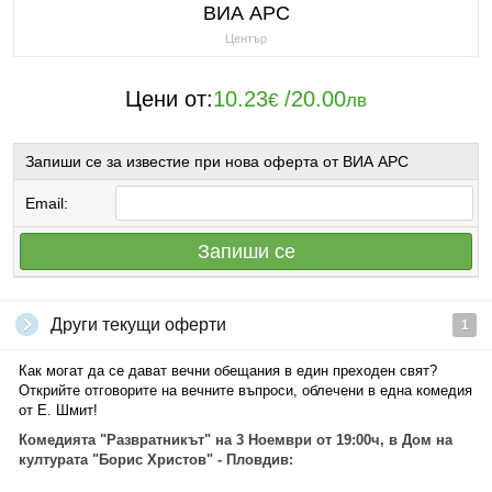
ВИА АРС
Център
Цени от:
10.23
/
20.00
€
лв
Запиши се за известие при нова оферта от ВИА АРС
Email:
Запиши се
Други текущи оферти
1
Как могат да се дават вечни обещания в един преходен свят?
Открийте отговорите на вечните въпроси, облечени в една комедия
от Е. Шмит!
Комедията "Развратникът" на 3 Ноември от 19:00ч, в Дом на
културата "Борис Христов" - Пловдив: