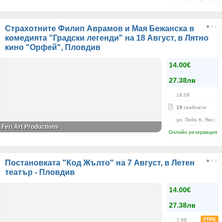
Страхотните Филип Аврамов и Мая Бежанска в
комедията "Градски легенди" на 18 Август, в Лятно
кино "Орфей", Пловдив
14.00€
27.38лв
18.08
19
грабнати
ул. Пейо К. Яворов
Feri Art Productions
Онлайн резервация
Постановката "Код Жълто" на 7 Август, в Летен
театър - Пловдив
14.00€
27.38лв
УТРЕ
7.08