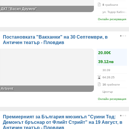
8
грабнати
ДКТ "Васил Друмев"
ул. Тодор Каблешк
Онлайн резервация
Постановката "Вакханки" на 30 Септември, в
Античен театър - Пловдив
20.00€
39.12лв
30.09
64
:
26
:
25
16
грабнати
Artvent
Център
Онлайн резервация
Премиерният за България мюзикъл "Суини Тод:
Демонът бръснар от Флийт Стрийт" на 19 Август, в
Античен театър - Пловдив