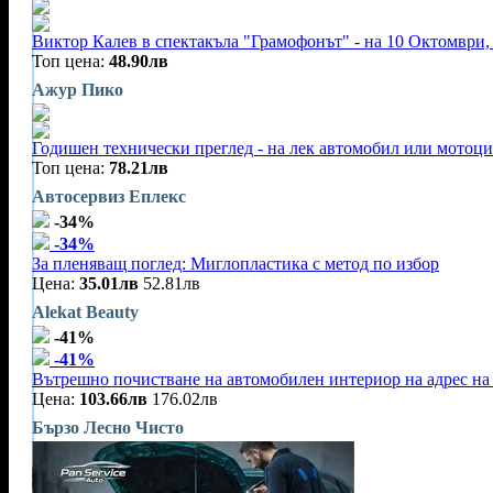
Виктор Калев в спектакъла "Грамофонът" - на 10 Октомври, 
Топ цена:
48.90лв
Ажур Пико
Годишен технически преглед - на лек автомобил или мотоц
Топ цена:
78.21лв
Автосервиз Еплекс
-34%
-34%
За пленяващ поглед: Миглопластика с метод по избор
Цена:
35.01лв
52.81лв
Alekat Beauty
-41%
-41%
Вътрешно почистване на автомобилен интериор на адрес на 
Цена:
103.66лв
176.02лв
Бързо Лесно Чисто