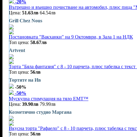
-20%
Вътрешно и външно почистване на автомобил, плюс пица "
Цена:
51.63лв
64.54лв
Grill Chez Nous
Постановката "Вакханки" на 9 Октомври, в Зала 1 на НДК
Топ цена:
58.67лв
Artvent
Торта "Бяла фантазия" с 8 - 10 парчета, плюс табелка с текст
Топ цена:
56лв
Тортите на Ив
-50%
-50%
Mускулна стимулация на тяло EMT™
Цена:
39.90лв
79.99лв
Козметично студио Маргана
Вкусна торта "Рафаело" с 8 - 10 парчета, плюс табелка с тек
Топ цена:
56лв