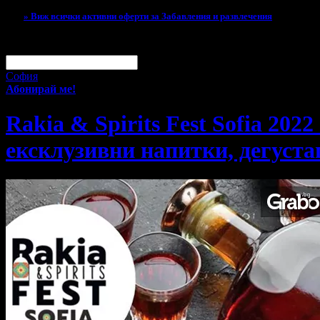
» Виж всички активни оферти за Забавления и развлечения
За малко изпусна тази оферта!
Абонирай се по e-mail, за да н
Твоят e-mail:
Оферти за град:
София
Абонирай ме!
Rakia & Spirits Fest Sofia 202
ексклузивни напитки, дегуста