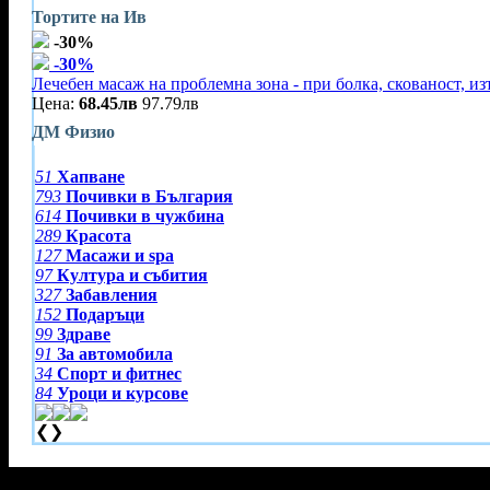
Тортите на Ив
-30%
-30%
Лечебен масаж на проблемна зона - при болка, скованост, и
Цена:
68.45лв
97.79лв
ДМ Физио
51
Хапване
793
Почивки в България
614
Почивки в чужбина
289
Красота
127
Масажи и spa
97
Култура и събития
327
Забавления
152
Подаръци
99
Здраве
91
За автомобила
34
Спорт и фитнес
84
Уроци и курсове
❮
❯
Тази оферта вече е разграбена!