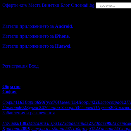
Оферти
Места
Винетки
Блог
Опознай.bg
4276
Grabo мобилна версия
Изтегли приложението за
Android
.
Изтегли приложението за
iPhone
.
Изтегли приложението за
Huawei
.
...или отвори
grabo.bg
Регистрация
Вход
Обратно
София
Избери друг град:
София
1163
Варна
690
Русе
70
Плевен
114
Добрич
22
Благоевград
12
П
Пловдив
602
Бургас
347
Стара Загора
53
Сливен
7
Шумен
20
Хасково
Забавления и развлечения
Категории оферти:
Почивки
1382
Масажи и spa
127
Забавления
327
Здраве
99
За автом
Красота
289
Култура и събития
97
Подаръци
152
Хапване
51
Спор