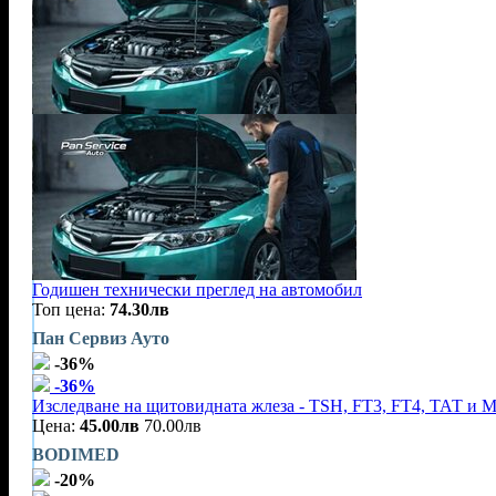
Годишен технически преглед на автомобил
Топ цена:
74.30лв
Пан Сервиз Ауто
-36%
-36%
Изследване на щитовидната жлеза - TSH, FT3, FT4, ТАТ и 
Цена:
45.00лв
70.00лв
BODIMED
-20%