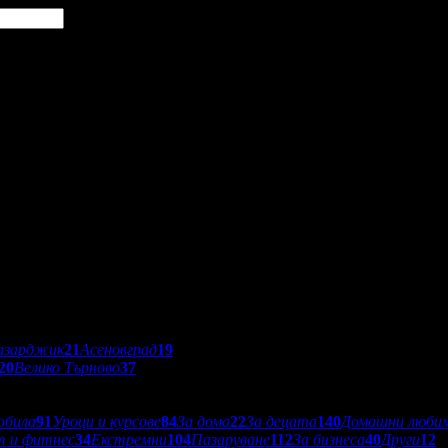
азарджик
21
Асеновград
19
20
Велико Търново
37
обила
91
Уроци и курсове
84
За дома
22
За децата
140
Домашни люби
т и фитнес
34
Екстремни
104
Пазаруване
112
За бизнеса
40
Други
12