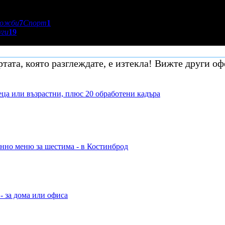
ложби
7
Спорт
1
уги
19
тата, която разглеждате, е изтекла! Вижте други оф
деца или възрастни, плюс 20 обработени кадъра
енно меню за шестима - в Костинброд
- за дома или офиса