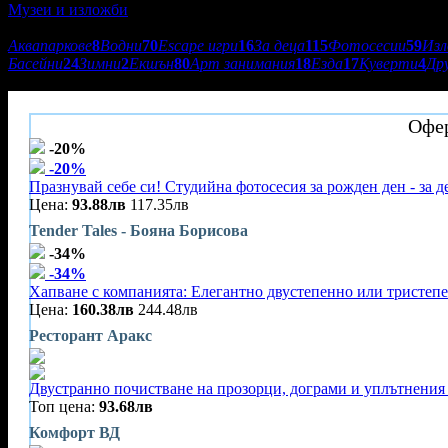
Музеи и изложби
Подкатегории:
Аквапаркове
8
Водни
70
Escape игри
16
За деца
115
Фотосесии
59
Из
Басейни
24
Зимни
2
Екшън
80
Арт занимания
18
Езда
17
Куверти
4
Др
Rakia & Spirits Fest Sofia 2022
Офер
-20%
-20%
Празнувай себе си! Студийна фотосесия за рожден ден - за 
Цена:
93.88лв
117.35лв
Tender Tales - Бояна Борисова
-34%
-34%
Хапване с компанията: Елегантно двустепенно или тристеп
Цена:
160.38лв
244.48лв
Ресторант Аракс
Двустранно почистване на прозорци, дограми и уплътнения 
Топ цена:
93.68лв
Комфорт ВД