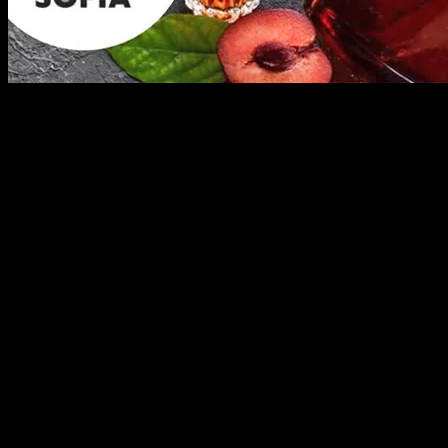
Дегустация на повече от 300 вида ракия и други спиртни напит
други страни. Изложба на най-голямата колекция на Балканите
Rakia & Spirits Fest Sofia 2022 на 3 и 4 Декември от 12:00 до 
Варианти на офертата:
Еднодневен вход
10.23
Разграбено
€
Двудневен вход
15.34
Разграбено
€
За фестивала
Дегустация на повече от 300 вида ракия и други спиртни напит
други страни. Изложба на най-голямата колекция на Балканите 
- Brandy Carlos I, Carlos III & Fundador - 1950, 1960, 1970, 1980,
Especial - 1960 1980s, 1990s, 2000, Sanchez Romate Cardenal Men
бъдат изложени за първи път в България дестилатите - Marc de 
местно сирене, месо и вегетарианско мезе. Търговска зона, от
Всички алкохолни напитки, които се предлагат на фестивала с
апелират да се консумира отговорно и с мярка.