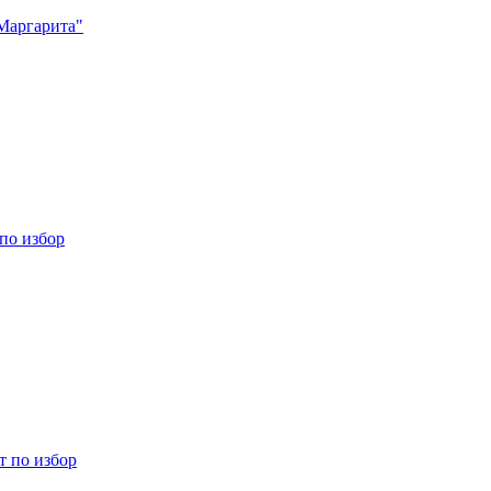
Маргарита"
 по избор
ст по избор