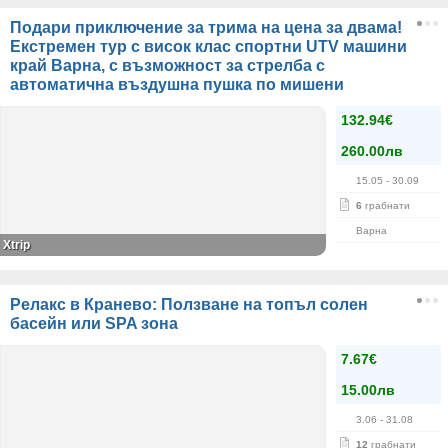
Подари приключение за трима на цена за двама!
Екстремен тур с висок клас спортни UTV машини
край Варна, с възможност за стрелба с
автоматична въздушна пушка по мишени
132.94€
260.00лв
15.05
- 30.09
6
грабнати
Варна
Xtrip
Релакс в Кранево: Ползване на топъл солен
басейн или SPA зона
7.67€
15.00лв
3.06
- 31.08
12
грабнати