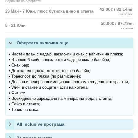
Варианти на офертата:
42.00
/ 82.14
€
лв
29 Май - 7 Юни, плюс бутилка вино в стаята
на човек
50.00
/ 97.79
€
лв
8 - 21 Юни
на човек
Офертата включва още
• Частен плаж с чадър, шезлонги и снак с напитки на плажа;
• Външен басейн с шезлонги и чадъри около басейна;
• Снак бар;
• Детска площадка, детски външен басейн;
• Транспорт до плажа (по разписание);
• Дневна и вечерна анимационна програма за деца и възрастни;
• Wi-Fi в стаите и общите части на хотела;
• Фитнес
• Всекидневно зареждане на минерална вода в стаята;
• Сейф в стаята;
• Тенис на маса.
All Inclusive програма