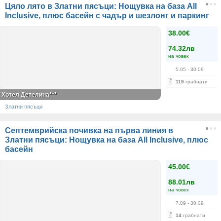
Цяло лято в Златни пясъци: Нощувка на база All
Inclusive, плюс басейн с чадър и шезлонг и паркинг
38.00€
74.32лв
на човек
5.05
- 30.09
119
грабнати
Хотел Детелина***
Златни пясъци
Септемврийска почивка на първа линия в
Златни пясъци: Нощувка на база All Inclusive, плюс
басейн
45.00€
88.01лв
на човек
7.09
- 30.09
14
грабнати