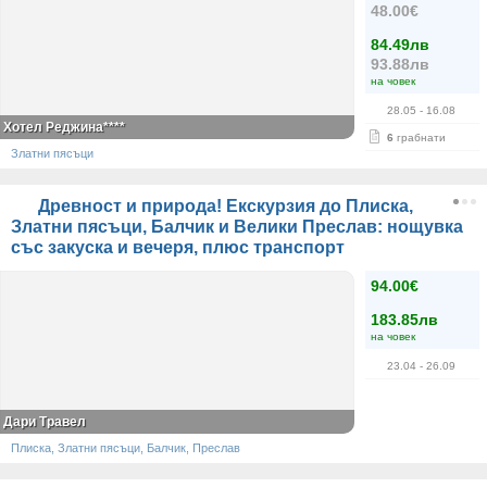
48.00€
84.49лв
93.88лв
на човек
28.05
- 16.08
Хотел Реджина****
6
грабнати
Златни пясъци
Древност и природа! Екскурзия до Плиска,
Златни пясъци, Балчик и Велики Преслав: нощувка
със закуска и вечеря, плюс транспорт
94.00€
183.85лв
на човек
23.04
- 26.09
Дари Травел
Плиска, Златни пясъци, Балчик, Преслав