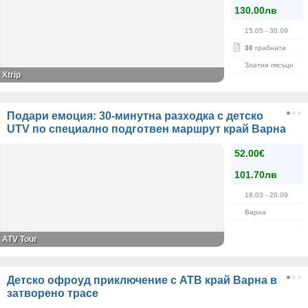
130.00лв
15.05
- 30.09
30
грабнати
Златни пясъци
Xtrip
Подари емоция: 30-минутна разходка с детско
UTV по специално подготвен маршрут край Варна
52.00€
101.70лв
18.03
- 20.09
Варна
ATV Tour
Детско офроуд приключение с АТВ край Варна в
затворено трасе