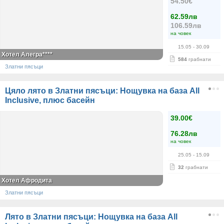
54.50€
62.59лв
106.59лв
на човек
15.05
- 30.09
Хотел Алегра****
584
грабнати
Златни пясъци
Цяло лято в Златни пясъци: Нощувка на база All
Inclusive, плюс басейн
39.00€
76.28лв
на човек
25.05
- 15.09
32
грабнати
Хотел Афродита
Златни пясъци
Лято в Златни пясъци: Нощувка на база All