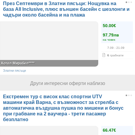
През Септември в Златни пясъци: Нощувка на
база All Inclusive, плюс външен басейн с шезлонги и
чадъри около басейна и на плажа
50.00€
97.79лв
на човек
7.09
- 21.09
6
грабнати
Хотел Мирабел****
Златни пясъци
Други интересни оферти наблизо
Екстремен тур с висок клас спортни UTV
машини край Варна, с възможност за стрелба с
автоматична въздушна пушка по мишени и бонус
при грабване на 2 ваучера - трети пасажер
безплатно
66.47€