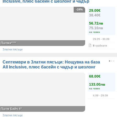
Inclusive, плюс басейн с шезлонг и чадър
-24%
29.00€
38.40€
56.72лв
75.10лв
на човек
29.05
- 30.09
Палма****
8
грабнати
Златни пясъци
Септември в Златни пясъци: Нощувка на база
All Inclusive, плюс басейн с чадър и шезлонг
68.00€
133.00лв
на човек
4.09
- 29.09
Палм Бийч 4*
Златни пясъци