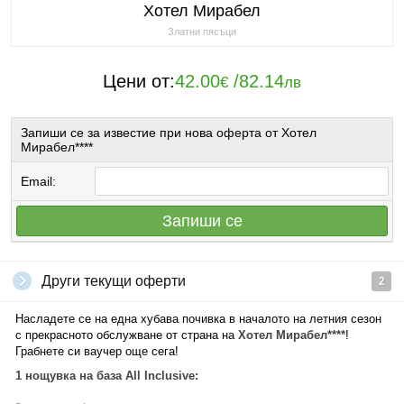
Хотел Мирабел
Златни пясъци
Цени от:
42.00
/
82.14
€
лв
Запиши се за известие при нова оферта от Хотел
Мирабел****
Email:
Запиши се
Други текущи оферти
2
Насладете се на една хубава почивка в началото на летния сезон
с прекрасното обслужване от страна на
Хотел Мирабел****
!
Грабнете си ваучер още сега!
1 нощувка на база All Inclusive: