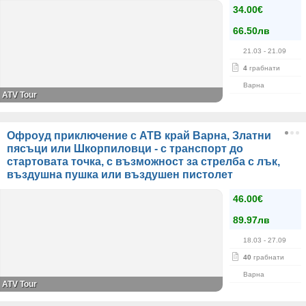
34.00€
66.50лв
21.03
- 21.09
4
грабнати
Варна
ATV Tour
Oфроуд приключение с АТВ край Варна, Златни
пясъци или Шкорпиловци - с транспорт до
стартовата точка, с възможност за стрелба с лък,
въздушна пушка или въздушен пистолет
46.00€
89.97лв
18.03
- 27.09
40
грабнати
Варна
ATV Tour