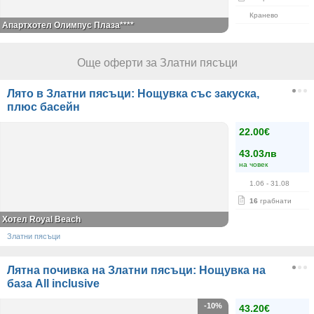
Кранево
Апартхотел Олимпус Плаза****
Още оферти за Златни пясъци
Лято в Златни пясъци: Нощувка със закуска,
плюс басейн
22.00€
43.03лв
на човек
1.06
- 31.08
16
грабнати
Хотел Royal Beach
Златни пясъци
Лятна почивка на Златни пясъци: Нощувка на
база All inclusive
-10%
43.20€