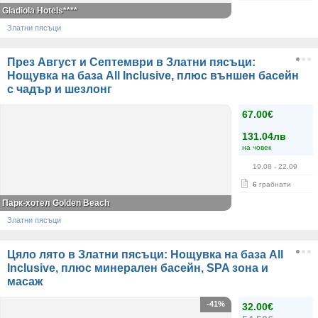
Gladiola Hotels****
Златни пясъци
През Август и Септември в Златни пясъци:
Нощувка на база All Inclusive, плюс външен басейн
с чадър и шезлонг
67.00€
131.04лв
на човек
19.08
- 22.09
6
грабнати
Парк-хотел Golden Beach
Златни пясъци
Цяло лято в Златни пясъци: Нощувка на база All
Inclusive, плюс минерален басейн, SPA зона и
масаж
-41%
32.00€