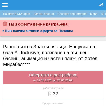
·
·
·
·
Почивки в България
Златни пясъци
Северно черноморие
Море
All 
Тази оферта вече е разграбена!
» Виж всички активни оферти за Почивки
Ранно лято в Златни пясъци: Нощувка на
база All Inclusive, ползване на външен
басейн, анимация и частен плаж, от Хотел
Мирабел****
Офертата е разграбена!
от 12.05.2026г до 20.06.2026г
Грабнати ваучери:
32
Предоставено от: