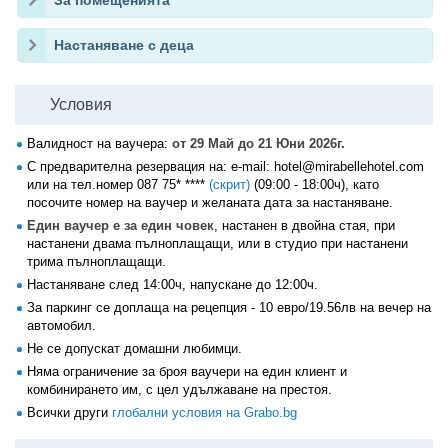
За помещенията
Настаняване с деца
Условия
Валидност на ваучера:
от 29 Май до 21 Юни 2026г.
С предварителна резервация на: е-mail: hotel@mirabellehotel.com
или на тел.номер
087 75* ****
(скрит)
(09:00 - 18:00ч), като
посочите номер на ваучер и желаната дата за настаняване.
Един ваучер е за един човек
, настанен в двойна стая, при
настанени двама пълноплащащи, или в студио при настанени
трима пълноплащащи.
Настаняване след 14:00ч, напускане до 12:00ч.
За паркинг се доплаща на рецепция - 10 евро/19.56лв на вечер на
автомобил.
Не се допускат домашни любимци.
Няма ограничение за броя ваучери на един клиент и
комбинирането им, с цел удължаване на престоя.
Всички други
глобални условия на Grabo.bg