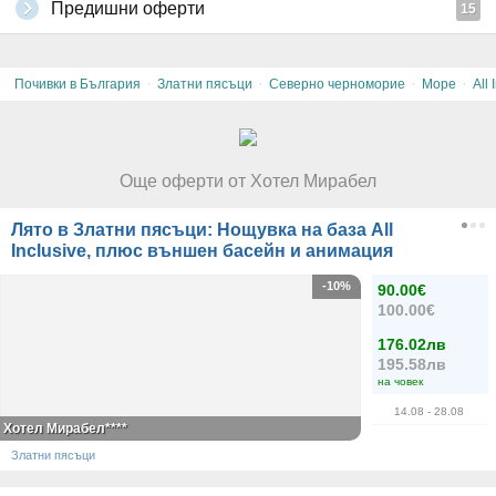
Предишни оферти
15
·
·
·
·
Почивки в България
Златни пясъци
Северно черноморие
Море
All 
Още оферти от Хотел Мирабел
Лято в Златни пясъци: Нощувка на база All
Inclusive, плюс външен басейн и анимация
-10%
90.00€
100.00€
176.02лв
195.58лв
на човек
14.08
- 28.08
Хотел Мирабел****
Златни пясъци