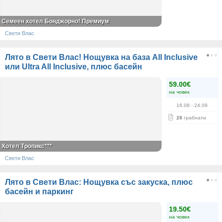
Семеен хотел Бонджорно! Премиум
Свети Влас
Лято в Свети Влас! Нощувка на база All Inclusive
или Ultra All Inclusive, плюс басейн
59.00€
на човек
16.08
- 24.09
28
грабнати
Хотел Тропикс***
Свети Влас
Лято в Свети Влас: Нощувка със закуска, плюс
басейн и паркинг
19.50€
на човек