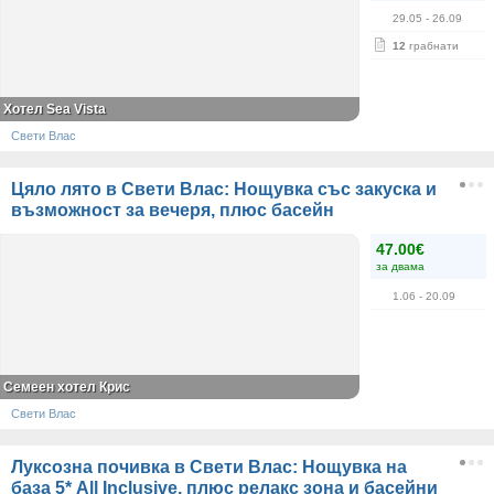
29.05
- 26.09
12
грабнати
Хотел Sea Vista
Свети Влас
Цяло лято в Свети Влас: Нощувка със закуска и
възможност за вечеря, плюс басейн
47.00€
за двама
1.06
- 20.09
Семеен хотел Крис
Свети Влас
Луксозна почивка в Свети Влас: Нощувка на
база 5* All Inclusive, плюс релакс зона и басейни