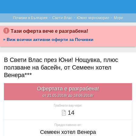
·
·
·
Почивки в България
Свети Влас
Южно черноморие
Море
Тази оферта вече е разграбена!
» Виж всички активни оферти за Почивки
В Свети Влас през Юни! Нощувка, плюс
ползване на басейн, от Семеен хотел
Венера***
Офертата е разграбена!
от 21.05.2018г до 18.06.2018г
Грабнати ваучери:
14
Предоставено от:
Семеен хотел Венера