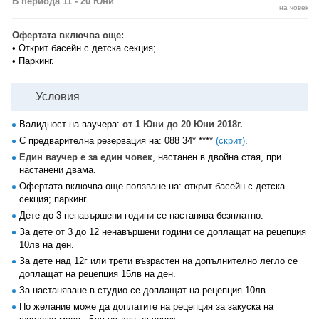
В периода 11 - 20 Юни
на човек
Офертата включва още:
• Открит басейн с детска секция;
• Паркинг.
Условия
Валидност на ваучера:
от 1 Юни до 20 Юни 2018г.
С предварителна резервация на:
088 34* ****
(скрит)
.
Един ваучер е за един човек
, настанен в двойна стая, при
настанени двама.
Офертата включва още ползване на: открит басейн с детска
секция; паркинг.
Дете до 3 ненавършени години се настанява безплатно.
За дете от 3 до 12 ненавършени години се доплащат на рецепция
10лв на ден.
За дете над 12г или трети възрастен на допълнително легло се
доплащат на рецепция 15лв на ден.
За настаняване в студио се доплащат на рецепция 10лв.
По желание може да доплатите на рецепция за закуска на