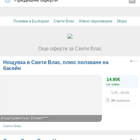
43
·
·
·
Почивки в България
Свети Влас
Южно черноморие
Море
Още оферти за Свети Влас
Нощувка в Свети Влас, плюс ползване на
басейн
14.90€
на човек
1.05
- 20.09
20
грабнати
Апарткомплекс Олимп***
Свети Влас