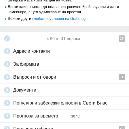
шведска маса - 5лв на ден на човек.
Всеки клиент може да полва неограничен брой ваучери и да ги
комбинира, с цел удължаване на престоя.
Всички други
глобални условия на Grabo.bg
4.90
от
41
оценки
26
Адрес и контакти
За фирмата
Въпроси и отговори
3
Документи
Популярни забележителности в Свети Влас
Прогноза за времето
30 °C
Предишни оферти