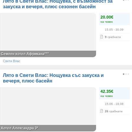
Лято в Свети Влас: Нощувка, с възможност за
закуска и вечеря, плюс сезонен басейн
20.00€
на човек
15.05
- 30.09
9
грабнати
Семеен хотел Африкана***
Свети Влас
Лято в Свети Влас: Нощувка със закуска и
вечеря, плюс басейн
42.35€
на човек
15.06
- 19.08
26
грабнати
Хотел Александра 3*