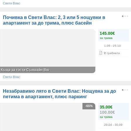
Свети Влас
Почивка в Свети Влас: 2, 3 или 5 нощувки в
апартамент за до трима, плюс басейн
145.00€
за трима
1.05
- 25.10
2
грабнати
Къща за гости Съншайн Вю
Свети Влас
Незабравимо лято в Свети Влас: Нощувка за до
петима в апартамент, плюс паркинг
-65%
35.00€
100.00€
за трима
29.04
- 30.09