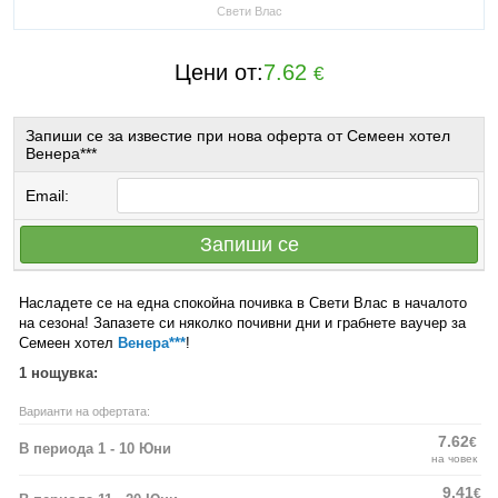
Свети Влас
Цени от:
7.62
€
Запиши се за известие при нова оферта от Семеен хотел
Венера***
Email:
Запиши се
Насладете се на една спокойна почивка в Свети Влас в началото
на сезона! Запазете си няколко почивни дни и грабнете ваучер за
Семеен хотел
Венера***
!
1 нощувка:
Варианти на офертата:
7.62
€
В периода 1 - 10 Юни
на човек
9.41
€