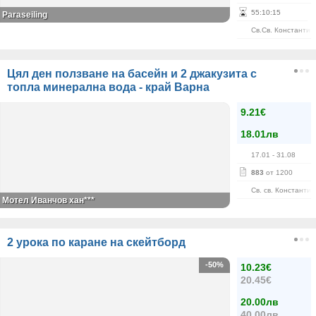
55
:
10
:
15
Paraseiling
Св.Св. Константин
Цял ден ползване на басейн и 2 джакузита с
топла минерална вода - край Варна
9.21€
18.01лв
17.01
- 31.08
883
от 1200
Св. св. Константи
Мотел Иванчов хан***
2 урока по каране на скейтборд
-50%
10.23€
20.45€
20.00лв
40.00лв