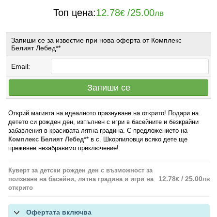
Топ цена:
12.78
/
25.00
€
лв
Запиши се за известие при нова оферта от Комплекс
Белият Лебед**
Email:
Запиши се
Открий магията на идеалното празнуване на открито! Подари на
детето си рожден ден, изпълнен с игри в басейните и безкрайни
забавления в красивата лятна градина. С предложението на
Комплекс Белият Лебед**
в с. Шкорпиловци всяко дете ще
преживее незабравимо приключение!
Куверт за детски рожден ден с възможност за
12.78
/ 25.00
ползване на басейни, лятна градина и игри на
€
лв
открито
Офертата включва