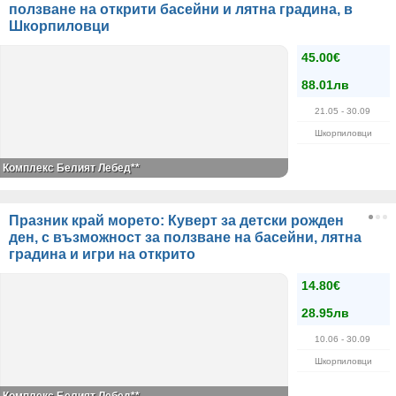
ползване на открити басейни и лятна градина, в
Шкорпиловци
45.00€
88.01лв
21.05
- 30.09
Шкорпиловци
Комплекс Белият Лебед**
Празник край морето: Куверт за детски рожден
ден, с възможност за ползване на басейни, лятна
градина и игри на открито
14.80€
28.95лв
10.06
- 30.09
Шкорпиловци