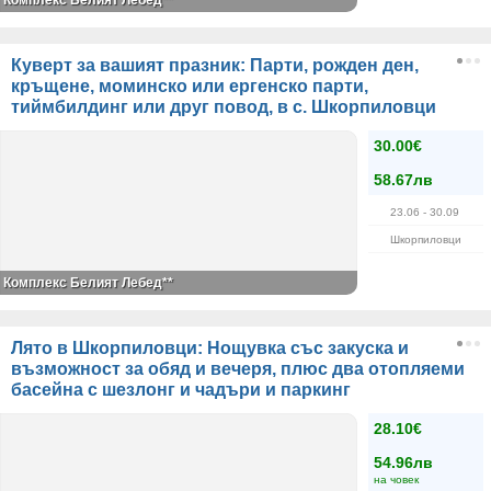
Комплекс Белият Лебед**
Куверт за вашият празник: Парти, рожден ден,
кръщене, моминско или ергенско парти,
тиймбилдинг или друг повод, в с. Шкорпиловци
30.00€
58.67лв
23.06
- 30.09
Шкорпиловци
Комплекс Белият Лебед**
Лято в Шкорпиловци: Нощувка със закуска и
възможност за обяд и вечеря, плюс два отопляеми
басейна с шезлонг и чадъри и паркинг
28.10€
54.96лв
на човек