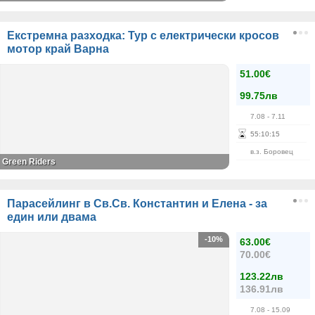
Екстремна разходка: Тур с електрически кросов
мотор край Варна
51.00€
99.75лв
7.08
- 7.11
55
:
10
:
15
в.з. Боровец
Green Riders
Парасейлинг в Св.Св. Константин и Елена - за
един или двама
-10%
63.00€
70.00€
123.22лв
136.91лв
7.08
- 15.09