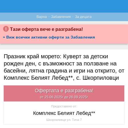
·
·
Варна
Забавления
За децата
Тази оферта вече е разграбена!
» Виж всички активни оферти за Забавления
Празник край морето: Куверт за детски
рожден ден, с възможност за ползване на
басейни, лятна градина и игри на открито, от
Комплекс Белият Лебед**, с. Шкорпиловци
Офертата е разграбена!
от 25.06.2025г до 26.09.2025г
Предоставено от:
Комплекс Белият Лебед**
Шкорпиловци ул. Тича 7