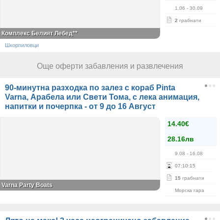
1.06
- 30.09
2
грабнати
Комплекс Белият Лебед**
Шкорпиловци
Още оферти забавления и развлечения
90-минутна разходка по залез с кораб Pinta
Varna, Арабела или Свети Тома, с лека анимация,
напитки и почерпка - от 9 до 16 Август
14.40€
28.16лв
9.08
- 16.08
07
:
10
:
15
15
грабнати
Varna Party Boats
Морска гара