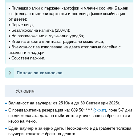
• Пилешки хапки с пържени картофки и млечен сос или Бабини
кюфтенца с пържени картофки и лютеница (може комбинация
от двете);
• Парче пица;
• Безалкохолна напитка (250мл);
• На разположение е музикална уредба;
• Игри на открито в лятната градина на комплекса;
• Възможност за използване на двата отопляеми басейна с
шезлонги и чадъри;
• Собствен паркинг.
Повече за комплекса
Условия
Валидност на ваучера:
от 25 Юни до 30 Септември 2025г.
С предварителна резервация на:
089 56* ****
(скрит)
, поне 5-7 дни
преди желаната дата на събитието и уточняване на броя гости и
избор на меню.
Един ваучер е за едно дете.
Необходимо е да грабнете толкова
ваучери, колкото е броят на децата.