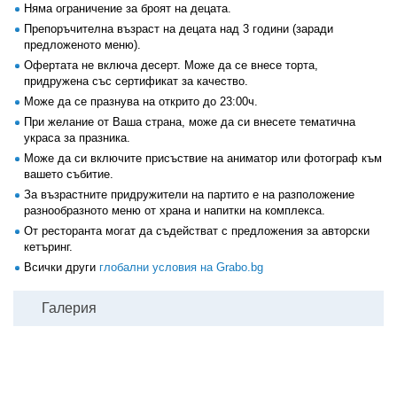
Няма ограничение за броят на децата.
Препоръчителна възраст на децата над 3 години (заради
предложеното меню).
Офертата не включа десерт. Може да се внесе торта,
придружена със сертификат за качество.
Може да се празнува на открито до 23:00ч.
При желание от Ваша страна, може да си внесете тематична
украса за празника.
Може да си включите присъствие на аниматор или фотограф към
вашето събитие.
За възрастните придружители на партито е на разположение
разнообразното меню от храна и напитки на комплекса.
От ресторанта могат да съдействат с предложения за авторски
кетъринг.
Всички други
глобални условия на Grabo.bg
Галерия