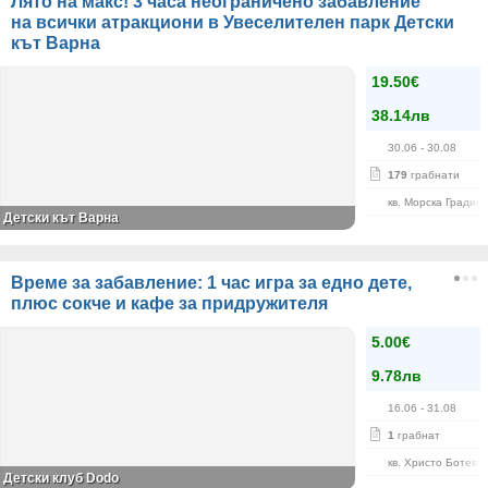
Лято на макс! 3 часа неограничено забавление
на всички атракциони в Увеселителен парк Детски
кът Варна
19.50€
38.14лв
30.06
- 30.08
179
грабнати
кв. Морска Градин
Детски кът Варна
Време за забавление: 1 час игра за едно дете,
плюс сокче и кафе за придружителя
5.00€
9.78лв
16.06
- 31.08
1
грабнат
кв. Христо Ботев
Детски клуб Dodo