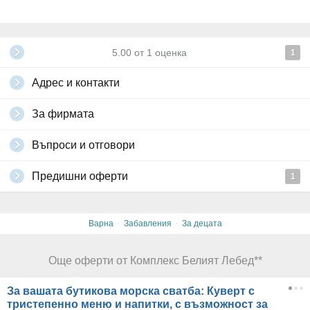
5.00
от
1
оценка
1
Адрес и контакти
За фирмата
Въпроси и отговори
Предишни оферти
1
·
·
Варна
Забавления
За децата
Още оферти от Комплекс Белият Лебед**
За вашата бутикова морска сватба: Куверт с
тристепенно меню и напитки, с възможност за