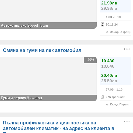
21.98лв
29.98лв
4.08
- 3.10
16
:
11
:
23
Автокомплекс Speed Team
кв. Захарна фабри
Смяна на гуми на лек автомобил
-20%
10.43€
13.04€
20.40лв
25.50лв
27.09
- 1.10
276
грабнати
Гуми и сервиз Николов
кв. Кючук Париж
Пълна профилактика и диагностика на
автомобилен климатик - на адрес на клиента в