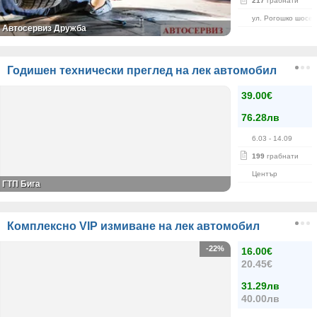
217
грабнати
ул. Рогошко шосе 
Автосервиз Дружба
Годишен технически преглед на лек автомобил
39.00€
76.28лв
6.03
- 14.09
199
грабнати
Център
ГТП Бига
Комплексно VIP измиване на лек автомобил
-22%
16.00€
20.45€
31.29лв
40.00лв