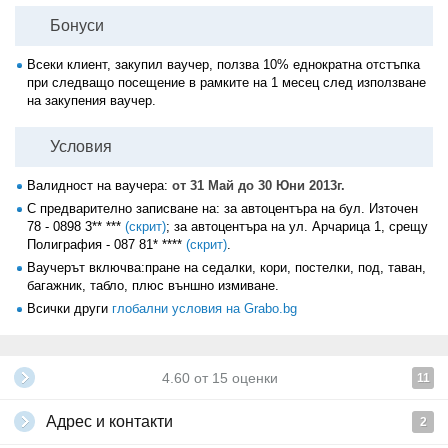
Бонуси
Всеки клиент, закупил ваучер, ползва 10% еднократна отстъпка
при следващо посещение в рамките на 1 месец след използване
на закупения ваучер.
Условия
Валидност на ваучера:
от 31 Май до 30 Юни 2013г.
С предварително записване на: за автоцентъра на бул. Източен
78 - 0898 3** ***
(скрит)
; за автоцентъра на ул. Арчарица 1, срещу
Полиграфия -
087 81* ****
(скрит)
.
Ваучерът включва:пране на седалки, кори, постелки, под, таван,
багажник, табло, плюс външно измиване.
Всички други
глобални условия на Grabo.bg
4.60
от
15
оценки
11
Адрес и контакти
2