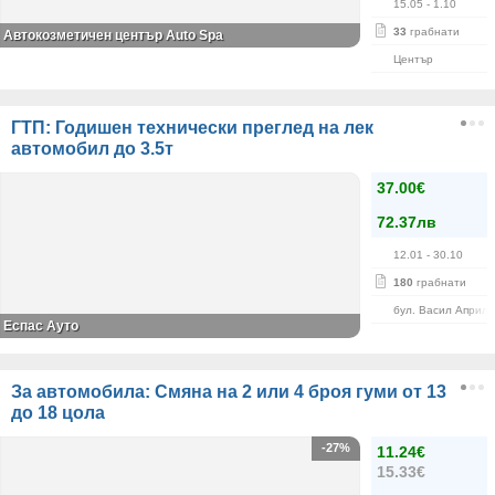
15.05
- 1.10
33
грабнати
Автокозметичен център Auto Spa
Център
ГТП: Годишен технически преглед на лек
автомобил до 3.5т
37.00€
72.37лв
12.01
- 30.10
180
грабнати
бул. Васил Априло
Еспас Ауто
За автомобила: Смяна на 2 или 4 броя гуми от 13
до 18 цола
-27%
11.24€
15.33€