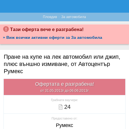
·
Пловдив
За автомобила
Тази оферта вече е разграбена!
» Виж всички активни оферти за За автомобила
Пране на купе на лек автомобил или джип,
плюс външно измиване, от Автоцентър
Румекс
Офертата е разграбена!
от 31.05.2013г до 06.06.2013г
Грабнати ваучери:
24
Предоставено от:
Румекс