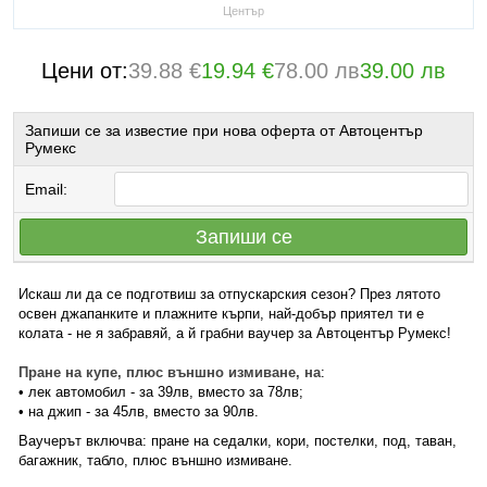
Център
Цени от:
39.88 €
19.94 €
78.00 лв
39.00 лв
Запиши се за известие при нова оферта от Автоцентър
Румекс
Email:
Запиши се
Искаш ли да се подготвиш за отпускарския сезон? През лятото
освен джапанките и плажните кърпи, най-добър приятел ти е
колата - не я забравяй, а й грабни ваучер за Автоцентър Румекс!
Пране на купе, плюс външно измиване, на
:
• лек автомобил - за 39лв, вместо за 78лв;
• на джип - за 45лв, вместо за 90лв.
Ваучерът включва: пране на седалки, кори, постелки, под, таван,
багажник, табло, плюс външно измиване.