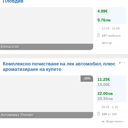
Пловдив
4.99€
9.76лв
12.03
- 15.09
127
грабнати
Център
Klimacicite
Комплексно почистване на лек автомобил, плюс
ароматизиране на купето
-25%
11.25€
15.00€
22.00лв
29.34лв
26.02
- 1.10
129
от 160
Автомивка Thunder
кв. Индустриална 