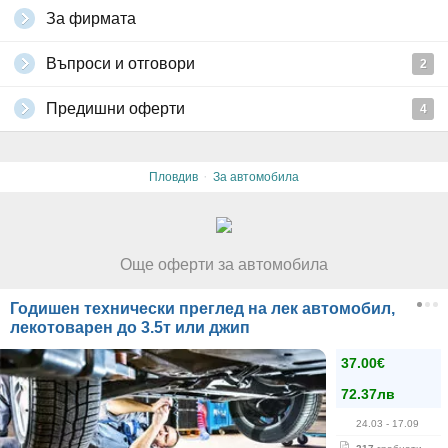
За фирмата
Въпроси и отговори
2
Предишни оферти
4
·
Пловдив
За автомобила
Още оферти за автомобила
Годишен технически преглед на лек автомобил,
лекотоварен до 3.5т или джип
37.00€
72.37лв
24.03
- 17.09