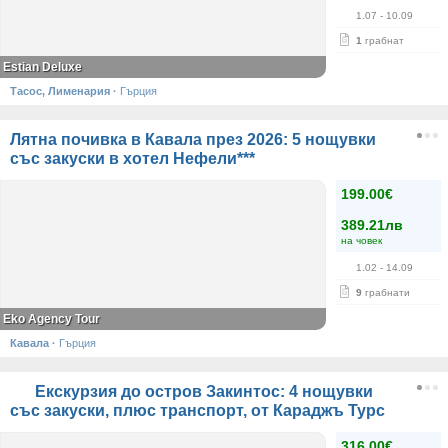
1.07
- 10.09
1
грабнат
Estian Deluxe
Тасос, Лименария
·
Гърция
Лятна почивка в Кавала през 2026: 5 нощувки
със закуски в хотел Нефели***
199.00€
389.21лв
на човек
1.02
- 14.09
9
грабнати
Eko Agency Tour
Кавала
·
Гърция
Екскурзия до остров Закинтос: 4 нощувки
със закуски, плюс транспорт, от Караджъ Турс
316.00€