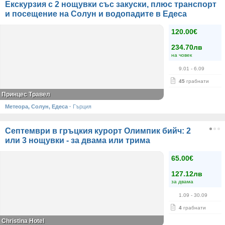
Екскурзия с 2 нощувки със закуски, плюс транспорт
и посещение на Солун и водопадите в Едеса
120.00€
234.70лв
на човек
9.01
- 6.09
45
грабнати
Принцес Травел
Метеора, Солун, Едеса
·
Гърция
Септември в гръцкия курорт Олимпик бийч: 2
или 3 нощувки - за двама или трима
65.00€
127.12лв
за двама
1.09
- 30.09
4
грабнати
Christina Hotel