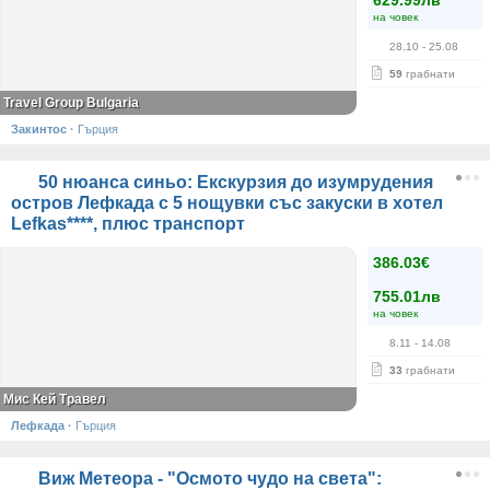
629.99лв
на човек
28.10
- 25.08
59
грабнати
Travel Group Bulgaria
Закинтос
·
Гърция
50 нюанса синьо: Екскурзия до изумрудения
остров Лефкада с 5 нощувки със закуски в хотел
Lefkas****, плюс транспорт
386.03€
755.01лв
на човек
8.11
- 14.08
33
грабнати
Мис Кей Травел
Лефкада
·
Гърция
Виж Метеора - "Осмото чудо на света":