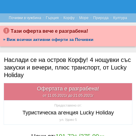
·
·
·
·
·
Почивки в чужбина
Гърция
Корфу
Море
Природа
Култура
Тази оферта вече е разграбена!
» Виж всички активни оферти за Почивки
Наслади се на остров Корфу! 4 нощувки със
закуски и вечери, плюс транспорт, от Lucky
Holiday
Офертата е разграбена!
от 11.05.2021г до 21.05.2021г
Предоставено от:
Туристическа агенция Lucky Holiday
ул. Удово 5