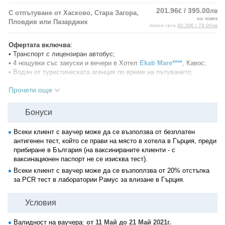
201.96
/ 395.00
€
лв
С отпътуване от Хасково, Стара Загора,
на човек
Пловдив или Пазарджик
плати сега
40.39€ / 79.00лв
Офертата включва
:
• Транспорт с лицензиран автобус;
• 4 нощувки със закуски и вечери в Хотел
Еkati Mare****
, Кавос;
• Водач от туристическата агенция по време на пътуването;
• Фериботни билети и магистрални такси.
Прочети още
Офертата не включва
(задължително доплащане):
• Такса "Престой в Гърция" - 3 евро на ден на стая.
Бонуси
Допълнителни
услуги
(с доплащане към туроператора):
• Обзорна обиколка на Корфу, с включена входна такса за двореца
Всеки клиент с ваучер може да се възползва от безплатен
Ахилио - 20 евро (при минимум 25 желаещи);
антигенен тест, който се прави на място в хотела в Гърция, преди
• Eкскурзия до Палеокастрица и Сидари - 20 евро (при минимум 25
прибиране в България (на ваксинираните клиенти - с
желаещи);
ваксинационен паспорт не се изисква тест).
• Разходка с лодка в Палеокастрица - 10 евро;
Всеки клиент с ваучер може да се възпоплзва от 20% отстъпка
• Разходка с корабчето Calypso Star - 15 евро за възрастен, 11 евро
за PCR тест в лаборатории Рамус за влизане в Гърция.
за дете до 12 ненавършени години (при минимум 25 желаещи);
• Круиз до Сивота и Синята лагуна - 35 евро за възрастен, 25 евро
за дете до 12 ненавършени години (при минимум 25 желаещи).
Условия
Програма на пътуването:
Валидност на ваучера:
от 11 Май до 21 Май 2021г.