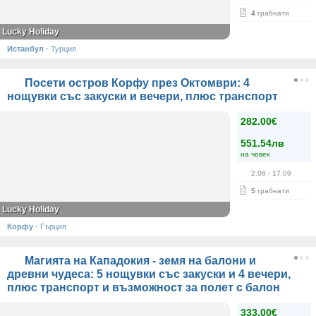
4
грабнати
Lucky Holiday
Истанбул
·
Турция
Посети остров Корфу през Октомври: 4
нощувки със закуски и вечери, плюс транспорт
282.00€
551.54лв
на човек
2.06
- 17.09
5
грабнати
Lucky Holiday
Корфу
·
Гърция
Магията на Кападокия - земя на балони и
древни чудеса: 5 нощувки със закуски и 4 вечери,
плюс транспорт и възможност за полет с балон
333.00€