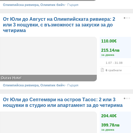
Олимпийска ривиера, Олимпик бийч
·
Гърция
От Юли до Август на Олимпийската ривиера: 2
или 3 нощувки, с възможност за закуски за до
четирима
110.00€
215.14лв
за двама
1.07
- 31.08
6
грабнати
Ouzas Hotel
Олимпийска ривиера, Олимпик бийч
·
Гърция
От Юли до Септември на остров Тасос: 2 или 3
нощувки в студио или апартамент за до четирима
204.40€
399.78лв
за двама