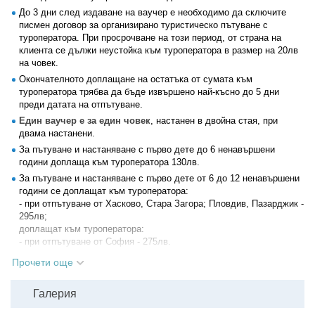
1 ден
До 3 дни след издаване на ваучер е необходимо да сключите
Отпътуване от Стара Загора около 21:00ч ( място ще се уточни
писмен договор за организирано туристическо пътуване с
допълнително), от София в 23:30ч от храм паметника Александър
туроператора. При просрочване на този период, от страна на
Невски по маршрут: Кулата - Солун- Козани - Гравена - Иоанина -
клиента се дължи неустойка към туроператора в размер на 20лв
Игуменица.
на човек.
2 ден
Окончателното доплащане на остатъка от сумата към
От Игуменица до Корфу се пътува с ферибот (около 1ч пътува
туроператора трябва да бъде извършено най-късно до 5 дни
ферибота). Пристигане и настаняване в хотела. Свободно време за
преди датата на отпътуване.
почивка. Вечеря. Нощувка.
Един ваучер е за един човек
, настанен в двойна стая, при
двама настанени.
3 ден
Закуска. Свободно време или по желание включване в Панорамна
За пътуване и настаняване с първо дете до 6 ненавършени
обиколка в 10.30ч на гр. Корфу, обиколката на града започва от най
години доплаща към туроператора 130лв.
- големия площад Еспланада - сърцето на града. Тук се намира и
За пътуване и настаняване с първо дете от 6 до 12 ненавършени
галерията от арки Листон с многобройните кафенета и ресторанти,
години се доплащат към туроператора:
копие на Парижката улица Риволи, Старата Крепост, портата Свети
- при отпътуване от Хасково, Стара Загора; Пловдив, Пазарджик -
Георги, църквата Свети Спиридон, закрилник на острова. Свободно
295лв;
време за разходка из най - стария квартал Кампиело.
доплащат към туроператора:
Продължаваме към Двореца Ахилион (XIX в) - място на разкоша и
- при отпътуване от София - 275лв.
легендата, построен от Императрица Елизабет,
За дете над 12г или трети възрастен се грабва отделен ваучер.
известна като Сиси.
Прочети още
Медицинската застраховка при пътуване в чужбина е
"Калипсо стар" ви предлага екзотично едночасово пътуване със
задължителна и е включена в офертата.
специално конструирано корабче, чието прозрачно дъно
Галерия
Програмата може да претърпи промени по независещи от
ви позволява да изследвате и да се насладите на вълнуващия и