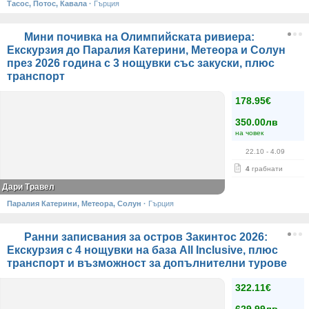
Тасос, Потос, Кавала
·
Гърция
Мини почивка на Олимпийската ривиера:
Екскурзия до Паралия Катерини, Метеора и Солун
през 2026 година с 3 нощувки със закуски, плюс
транспорт
178.95€
350.00лв
на човек
22.10
- 4.09
4
грабнати
Дари Травел
Паралия Катерини, Метеора, Солун
·
Гърция
Ранни записвания за остров Закинтос 2026:
Екскурзия с 4 нощувки на база All Inclusive, плюс
транспорт и възможност за допълнителни турове
322.11€