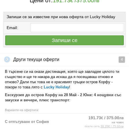
Цени от:
191.73
/
375.00
€
лв
Запиши се за известие при нова оферта от Lucky Holiday
Email:
Запиши се
Други текущи оферти
4
В търсене си на онази дестинация, която ще завладее цялото ти
същество и ще те накара да искаш да я посещаваш отново и
отново? Дали пък това не е красивият гръцки остров Корфу -
покори го това лято с
Lucky Holiday
!
Екскурзия до остров Корфу на 28 Май - 2 Юни: 4 нощувки със
закуски и вечери, плюс транспорт
:
Варианти на офертата:
191.73
/ 375.00
€
лв
С отпътуване от София
на човек
плати сега
38.35€ / 75.00лв