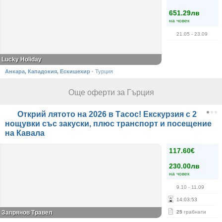
651.29лв
на човек
21.05
- 23.09
Lucky Holiday
Анкара, Кападокия, Ескишехир
·
Турция
Още оферти за Гърция
Открий лятото на 2026 в Тасос! Екскурзия с 2
нощувки със закуски, плюс транспорт и посещение
на Кавала
117.60€
230.00лв
на човек
9.10
- 11.09
14
:
03
:
53
Запрянов Травел
25
грабнати