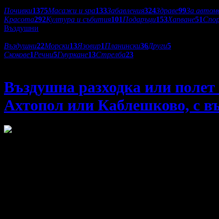
Категории оферти:
Почивки
1375
Масажи и spa
133
Забавления
324
Здраве
99
За автом
Красота
292
Култура и събития
101
Подаръци
153
Хапване
51
Спо
Въздушни
Подкатегории:
Въздушни
22
Морски
13
Язовир
1
Планински
36
Други
5
Скокове
1
Речни
5
Гмуркане
13
Стрелба
23
Fly Now
Въздушна разходка или полет 
Ахтопол или Каблешково, с въ