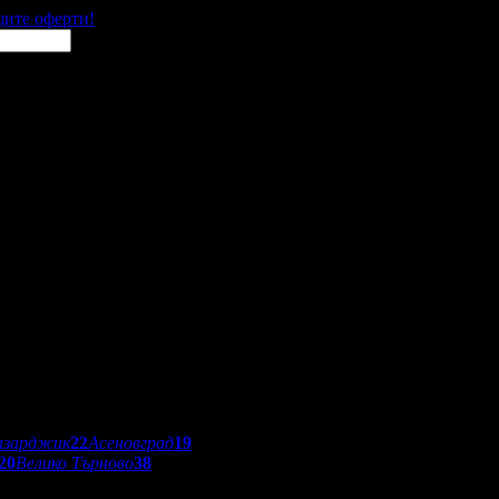
щите оферти!
азарджик
22
Асеновград
19
20
Велико Търново
38