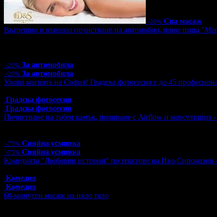
Спа масаж
-30%
Вътрешно и външно почистване на автомобил, плюс пица "Ма
Цена:
26.40€
51.63лв
33.00€
64.54лв
4 грабнати ваучера
За автомобила
-20%
За автомобила
-20%
Улови магията на София! Градска фотосесия с до 45 професион
Топ цена:
55.00€/107.57лв
Градска фотосесия
Градска фотосесия
Почистване на зъбен камък, полиране с Airflow и консултация 
Цена:
12.78€
25.00лв
51.13€
100.00лв
Сияйна усмивка
-75%
Сияйна усмивка
-75%
Комедията "Любовни истории" по текстове на Иво Сиромахов 
Топ цена:
16.00€/31.29лв
Комедия
Комедия
60-минутен масаж на цяло тяло
Цена:
31.50€
61.61лв
45.00€
88.01лв