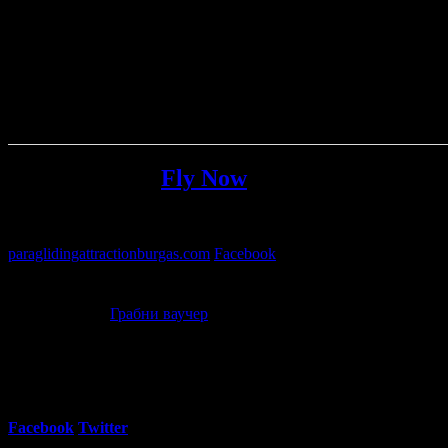
Осигурено от
Fly Now
Fly Now
извършва тандем полети с парапланер професионално о
paraglidingattractionburgas.com
Facebook
087 77* ****
(покажи)
Офертата е осигурена от
ФЛАЙ БС ЕООД
, ЕИК: 206732226 (Fl
Въздушна разходка или полет с парапланер: над Каварна, Т
62
00
50
€
/ 99
лв
Грабни ваучер
38
Регулярна цена:
Grabo oтстъпка:
81.81€
/ 160.01лв
%
Facebook
Twitter
E-mail
Изпрати линк