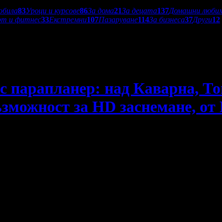
обила
83
Уроци и курсове
86
За дома
21
За децата
137
Домашни люби
рт и фитнес
33
Екстремни
107
Пазаруване
114
За бизнеса
37
Други
12
с парапланер: над Каварна, То
зможност за HD заснемане, от