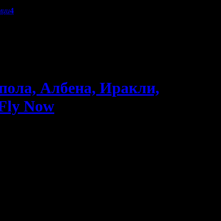
мци
4
пола, Албена, Иракли,
 Fly Now