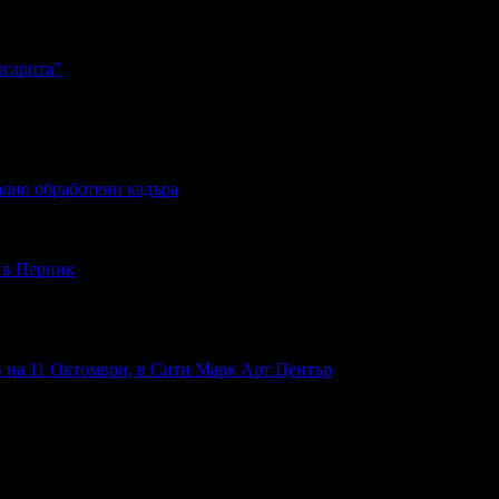
ргарита"
ално обработени кадъра
- в Перник
- на 11 Октомври, в Сити Марк Арт Център