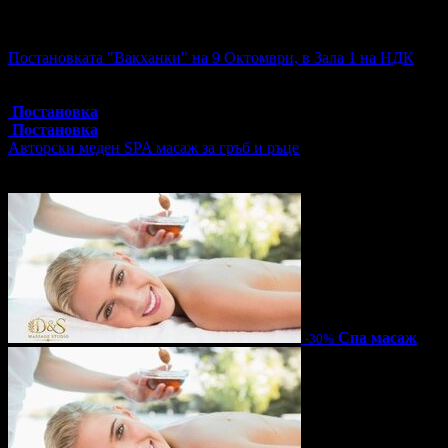
Още за разграбване:
Постановката "Вакханки" на 9 Октомври, в Зала 1 на НДК
Топ цена:
30.00€/58.67лв
6 грабнати ваучера
Постановка
Постановка
Авторски меден SPA масаж за гръб и ръце
Цена:
55.30€
108.16лв
79.00€
154.51лв
Спа масаж
-30%