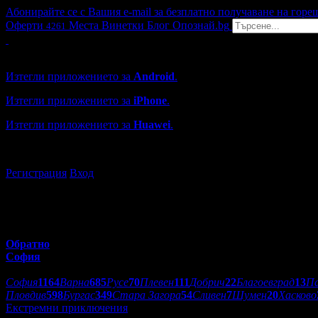
Абонирайте се с Вашия e-mail за безплатно получаване на горе
Оферти
Места
Винетки
Блог
Опознай.bg
4261
Grabo мобилна версия
Изтегли приложението за
Android
.
Изтегли приложението за
iPhone
.
Изтегли приложението за
Huawei
.
...или отвори
grabo.bg
Регистрация
Вход
Обратно
София
Избери друг град:
София
1164
Варна
685
Русе
70
Плевен
111
Добрич
22
Благоевград
13
П
Пловдив
598
Бургас
349
Стара Загора
54
Сливен
7
Шумен
20
Хасково
Екстремни приключения