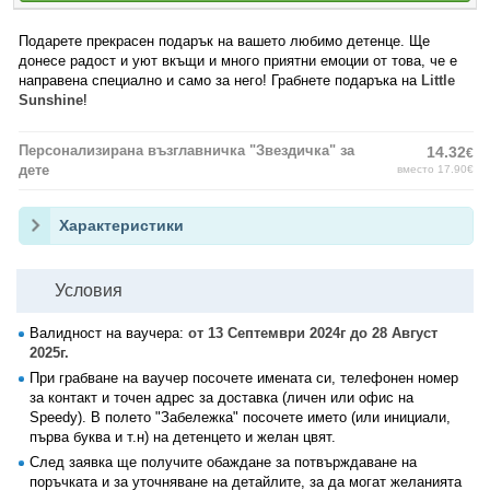
Подарете прекрасен подарък на вашето любимо детенце. Ще
донесе радост и уют вкъщи и много приятни емоции от това, че е
направена специално и само за него! Грабнете подаръка на
Little
Sunshine
!
Персонализирана възглавничка "Звездичка" за
14.32
€
дете
вместо 17.90€
Характеристики
Условия
Валидност на ваучера:
от 13 Септември 2024г до 28 Август
2025г.
При грабване на ваучер посочете имената си, телефонен номер
за контакт и точен адрес за доставка (личен или офис на
Speedy). В полето "Забележка" посочете името (или инициали,
първа буква и т.н) на детенцето и желан цвят.
След заявка ще получите обаждане за потвърждаване на
поръчката и за уточняване на детайлите, за да могат желанията