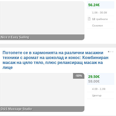
56.24€
1.06
- 30.08
12
грабнати
Созопол
Nice n Easy Sailing
Потопете се в хармонията на различни масажни
техники с аромат на шоколад и кокос: Комбиниран
масаж на цяло тяло, плюс релаксиращ масаж на
лице
-50%
29.50€
59.00€
4.08
- 1.09
Център
D&S Massage Studio