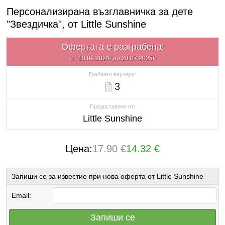
Персонализирана възглавничка за дете
"Звездичка", от Little Sunshine
Офертата е разграбена!
от 13.09.2024г до 23.07.2025г
Грабнати ваучери:
3
Предоставено от:
Little Sunshine
Цена:
17.90 €
14.32 €
Запиши се за известие при нова оферта от Little Sunshine
Email:
Запиши се