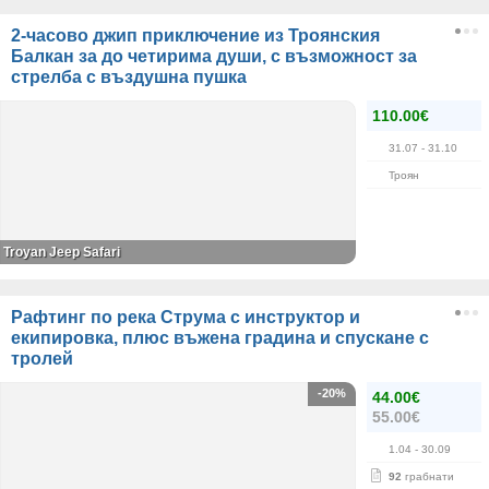
2-часово джип приключение из Троянския
Балкан за до четирима души, с възможност за
стрелба с въздушна пушка
110.00€
31.07
- 31.10
Троян
Troyan Jeep Safari
Рафтинг по река Струма с инструктор и
екипировка, плюс въжена градина и спускане с
тролей
-20%
44.00€
55.00€
1.04
- 30.09
92
грабнати