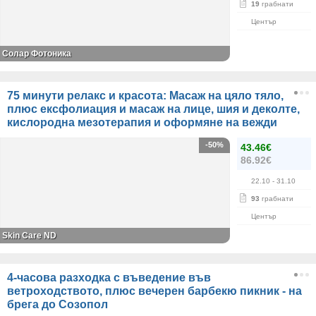
19
грабнати
Център
Солар Фотоника
75 минути релакс и красота: Масаж на цяло тяло,
плюс ексфолиация и масаж на лице, шия и деколте,
кислородна мезотерапия и оформяне на вежди
-50%
43.46€
86.92€
22.10
- 31.10
93
грабнати
Център
Skin Care ND
4-часова разходка с въведение във
ветроходството, плюс вечерен барбекю пикник - на
брега до Созопол