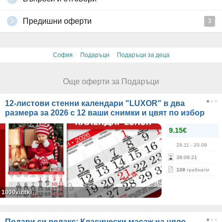
Предишни оферти
3
·
·
София
Подаръци
Подаръци за деца
Още оферти за Подаръци
12-листови стенни календари "LUXOR" в два
размера за 2026 с 12 ваши снимки и цвят по избор
9.15€
29.11
- 20.08
38
:
09
:
21
108
грабнати
1000vizitki
Подари си релакс: Класически масаж на цяло