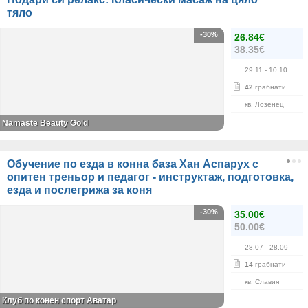
тяло
-30%
26.84€
38.35€
29.11
- 10.10
42
грабнати
кв. Лозенец
Namaste Beauty Gold
Обучение по езда в конна база Хан Аспарух с
опитен треньор и педагог - инструктаж, подготовка,
езда и послегрижа за коня
-30%
35.00€
50.00€
28.07
- 28.09
14
грабнати
кв. Славия
Клуб по конен спорт Аватар