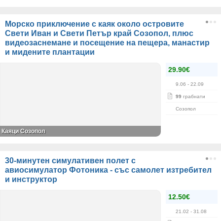
Морско приключение с каяк около островите
Свети Иван и Свети Петър край Созопол, плюс
видеозаснемане и посещение на пещера, манастир
и мидените плантации
29.90€
9.06
- 22.09
99
грабнати
Созопол
Каяци Созопол
30-минутен симулативен полет с
авиосимулатор Фотоника - със самолет изтребител
и инструктор
12.50€
21.02
- 31.08