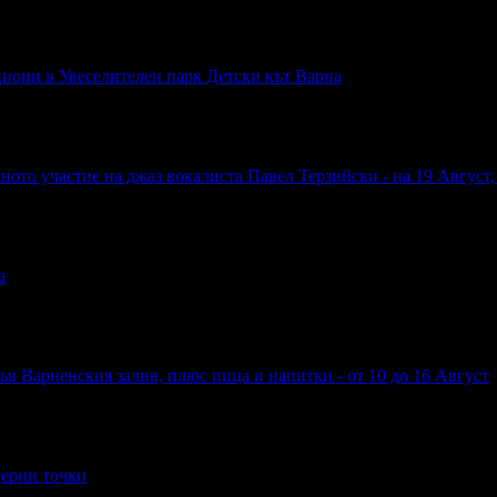
циони в Увеселителен парк Детски кът Варна
ното участие на джаз вокалиста Павел Терзийски - на 19 Август, 
а
във Варненския залив, плюс пица и напитки - от 10 до 16 Август
герни точки