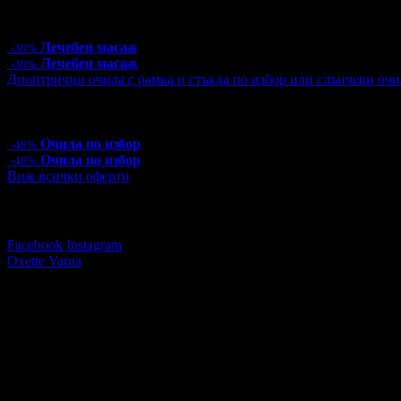
88.01лв
5 грабнати ваучера
Лечебен масаж
-30%
Лечебен масаж
-30%
Диоптрични очила с рамка и стъкла по избор или слънчеви очи
Цена:
33.23€
64.99лв
63.91€
125.00лв
11 грабнати ваучера
Очила по избор
-48%
Очила по избор
-48%
Виж всички оферти
Последвай Grabo.bg:
Facebook
Instagram
Oxette Varna