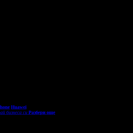
na@gmail.com
Понеделник - Петък: 10:30 - 19:00ч, Събота: 11:00 -
0 - 18:30ч)
Phone
Huawei
ай бизнеса си
Разбери още