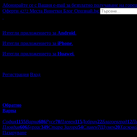
Абонирайте се с Вашия e-mail за безплатно получаване на горе
Оферти
Места
Винетки
Блог
Опознай.bg
4272
Grabo мобилна версия
Изтегли приложението за
Android
.
Изтегли приложението за
iPhone
.
Изтегли приложението за
Huawei
.
...или отвори
grabo.bg
Регистрация
Вход
Обратно
Варна
Избери друг град:
София
1155
Варна
686
Русе
70
Плевен
115
Добрич
22
Благоевград
12
П
Пловдив
606
Бургас
349
Стара Загора
54
Сливен
7
Шумен
20
Хасково
Пазаруване