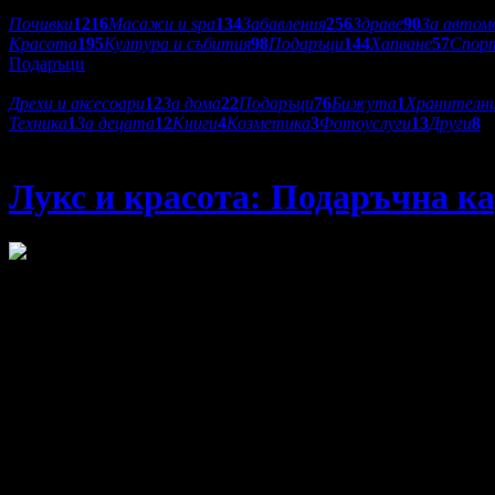
Категории оферти:
Почивки
1216
Масажи и spa
134
Забавления
256
Здраве
90
За автом
Красота
195
Култура и събития
98
Подаръци
144
Хапване
57
Спор
Подаръци
Подкатегории:
Дрехи и аксесоари
12
За дома
22
Подаръци
76
Бижута
1
Хранителн
Техника
1
За децата
12
Книги
4
Козметика
3
Фотоуслуги
13
Други
8
Oxette Varna
Лукс и красота: Подаръчна ка