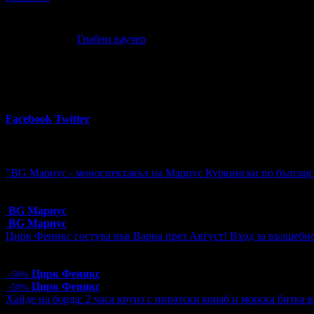
Офертата е осигурена от
ШИПЛИС ЕООД
, ЕИК: BG208110212 (
Лукс и красота: Подаръчна картичка за продукти по избор
90
00
40
€
/ 80
лв
Грабни ваучер
20
Регулярна цена:
Grabo oтстъпка:
51.13€
/ 100.00лв
%
Facebook
Twitter
E-mail
Изпрати линк
Още за разграбване:
"BG Мариус - моноспектакъл на Мариус Куркински по българск
Топ цена:
10.00€/19.56лв
9 грабнати ваучера
BG Мариус
BG Мариус
Цирк Феникс гостува във Варна през Август! Вход за вълшебно
Цена:
5.00€
9.78лв
10.00€
19.56лв
Цирк Феникс
-50%
Цирк Феникс
-50%
Хайде на борда: 2 часа круиз с пиратски кораб и морска битка 
Топ цена:
17.10€/33.44лв