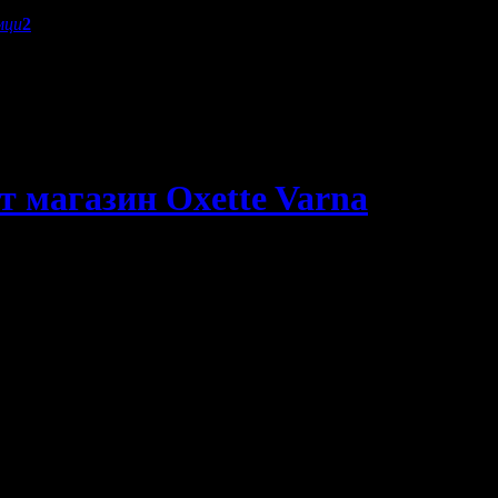
мци
2
т магазин Oxette Varna