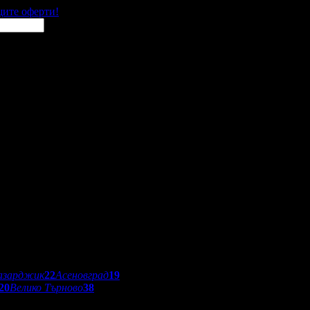
щите оферти!
азарджик
22
Асеновград
19
20
Велико Търново
38