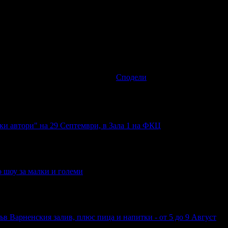
Oxette Varna).
10.23€ / 20.00лв
3
Спестяваш:
грабнати ваучера
Сподели
и автори" на 29 Септември, в Зала 1 на ФКЦ
 шоу за малки и големи
във Варненския залив, плюс пица и напитки - от 5 до 9 Август