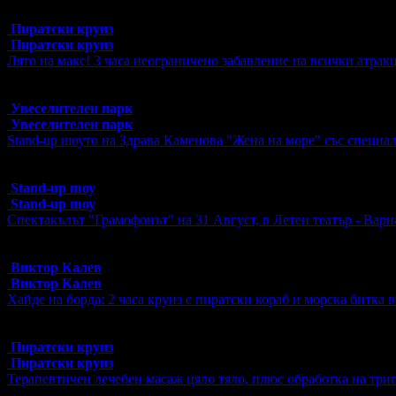
30 грабнати ваучера
Пиратски круиз
Пиратски круиз
Лято на макс! 3 часа неограничено забавление на всички атрак
Топ цена:
19.50€/38.14лв
170 грабнати ваучера
Увеселителен парк
Увеселителен парк
Stand-up шоуто на Здрава Каменова "Жена на море" със специал
Топ цена:
14.00€/27.38лв
684 грабнати ваучера
Stand-up шоу
Stand-up шоу
Спектакълът "Грамофонът" на 31 Август, в Летен театър - Варн
Топ цена:
20.00€/39.12лв
613 грабнати ваучера
Виктор Калев
Виктор Калев
Хайде на борда: 2 часа круиз с пиратски кораб и морска битка 
Топ цена:
17.10€/33.44лв
12 грабнати ваучера
Пиратски круиз
Пиратски круиз
Терапевтичен лечебен масаж цяло тяло, плюс обработка на три
Цена:
31.50€
61.61лв
45.00€