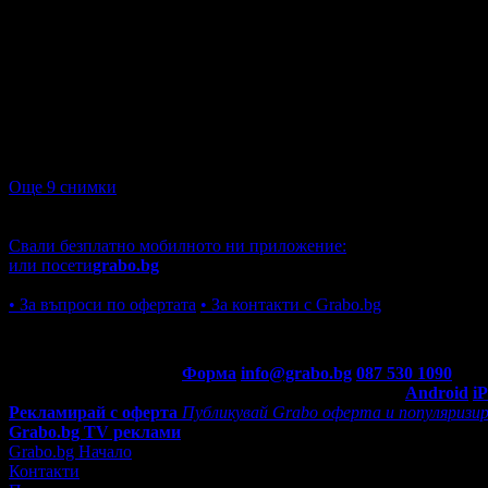
Още 9 снимки
Адрес и контакти
Варна, Център, ул. Шипка 3
088 75* ****
(покажи)
oxettevar
Свали безплатно мобилното ни приложение:
или посети
grabo.bg
Ако имате други въпроси
• За въпроси по офертата
• За контакти с Grabo.bg
Контакти с Grabo.bg:
Форма
info@grabo.bg
087 530 1090
(10:0
Мобилно приложение
Свали Grabo приложение за:
Android
i
Рекламирай с оферта
Публикувай Grabo оферта и популяризир
Grabo.bg TV реклами
Grabo.bg Начало
Контакти