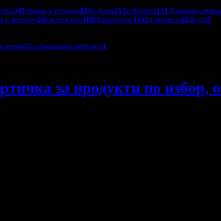
обила
41
Уроци и курсове
82
За дома
25
За децата
121
Домашни люби
т и фитнес
24
Екстремни
108
Пазаруване
114
За бизнеса
43
Други
5
и стоки
7
За домашния любимец
1
ртичка за продукти по избор, о