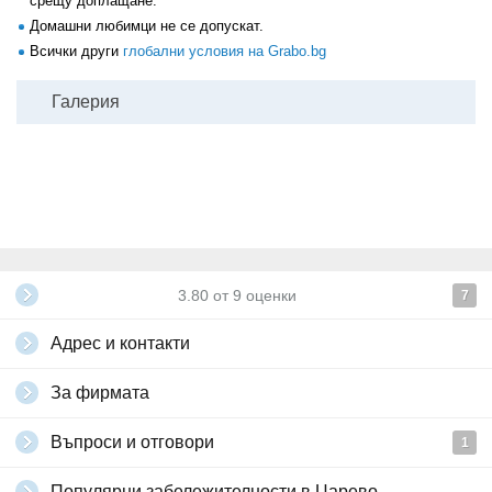
срещу доплащане.
Домашни любимци не се допускат.
Всички други
глобални условия на Grabo.bg
Галерия
3.80
от
9
оценки
7
Адрес и контакти
За фирмата
Въпроси и отговори
1
Популярни забележителности в Царево