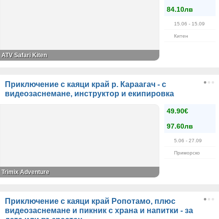
84.10лв
15.06
- 15.09
Китен
ATV Safari Kiten
Приключение с каяци край р. Караагач - с
видеозаснемане, инструктор и екипировка
49.90€
97.60лв
5.06
- 27.09
Приморско
Trimix Adventure
Приключение с каяци край Ропотамо, плюс
видеозаснемане и пикник с храна и напитки - за