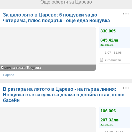
Още оферти за Царево
За цяло лято в Царево: 6 нощувки за до
четирима, плюс подарък - още една нощувка
330.00€
645.42лв
за двама
1.07
- 31.08
2
грабнати
Къща за гости Теодора
Царево
В разгара на лятото в Царево - на първа линия:
Нощувка със закуска за двама в двойна стая, плюс
басейн
106.00€
207.32лв
за двама