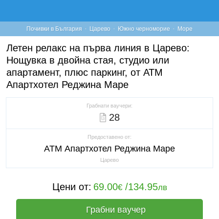
·
·
·
Почивки в България
Царево
Южно черноморие
Море
Летен релакс на първа линия в Царево:
Нощувка в двойна стая, студио или
апартамент, плюс паркинг, от АТМ
Апартхотел Реджина Маре
Грабнати ваучери:
28
Предоставено от:
ATM Апартхотел Реджина Маре
Царево
Цени от:
69.00
/
134.95
€
лв
Грабни ваучер