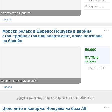
15.07
- 31.08
2
грабнати
Апартхотел Врис***
Царево
Морски релакс в Царево: Нощувка в двойна
стая, тройна стая или апартамент, плюс ползване
на басейн
50.00€
97.79лв
за двама
26.07
- 31.08
Семеен хотел Мимоза***
Царево
Други разгледани оферти от потребители
Цяло лято в Каварна: Нощувка на база All