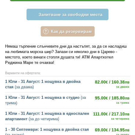
Запитване за свободни места
Как да резервирам
Нямаш търпение слънчевите дни да настъпят, за да се насладиш
на любимата морска шир? Запази си няколко дни в Царево -
мястото, което винаги стопля душата ти!
ATM Апартхотел
Реджина Маре те очаква
!
Варианти на офертата:
1 Юли - 31 Август: 1 нощувка в двойна
82.00
/ 160.38
€
лв
стая
(за двама)
за двама
1 Юли - 31 Август: 1 нощувка в студио
(за
95.00
/ 185.80
€
лв
трима)
за трима
1 Юли - 31 Август: 1 нощувка в едноспален
111.00
/ 217.10
€
лв
апартамент
(за до четирима)
за четирима
1 - 30 Септември: 1 нощувка в двойна стая
69.00
/ 134.95
€
лв
(за двама)
за двама