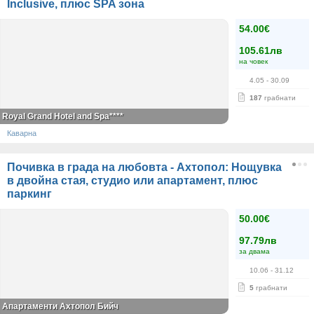
Inclusive, плюс SPA зона
54.00€
105.61лв
на човек
4.05
- 30.09
187
грабнати
Royal Grand Hotel and Spa****
Каварна
Почивка в града на любовта - Ахтопол: Нощувка
в двойна стая, студио или апартамент, плюс
паркинг
50.00€
97.79лв
за двама
10.06
- 31.12
5
грабнати
Апартаменти Ахтопол Бийч