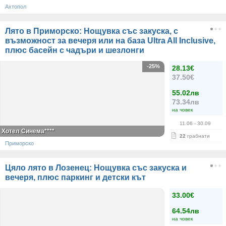
Ахтопол
Лято в Приморско: Нощувка със закуска, с
възможност за вечеря или на база Ultra All Inclusive,
плюс басейн с чадъри и шезлонги
-25%
28.13€
37.50€
55.02лв
73.34лв
на човек
11.06
- 30.09
Хотел Синема****
22
грабнати
Приморско
Цяло лято в Лозенец: Нощувка със закуска и
вечеря, плюс паркинг и детски кът
33.00€
64.54лв
на човек