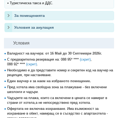
• Туристическа такса и ДДС.
За помещенията
Условия за анулация
Условия
Валидност на ваучера:
от 16 Май до 30 Септември 2026г.
С предварителна резервация на:
088 95* ****
(скрит)
,
088 92* ****
(скрит)
.
Необходимо е да представите номер и секретен код на ваучер на
рецепция, при настаняване.
Един ваучер е за наем на избраното помещение.
Пред хотела има свободна зона за плажуване - без включени
шезлонги и чадъри.
Чадърите на плажа, които са включени в цената се намират в
страни от хотела,а не непосредствено пред хотела.
Офертата не включва изхранване
. Има възможност за
изхранване в обект, намиращ се в съседство с апартахотела -