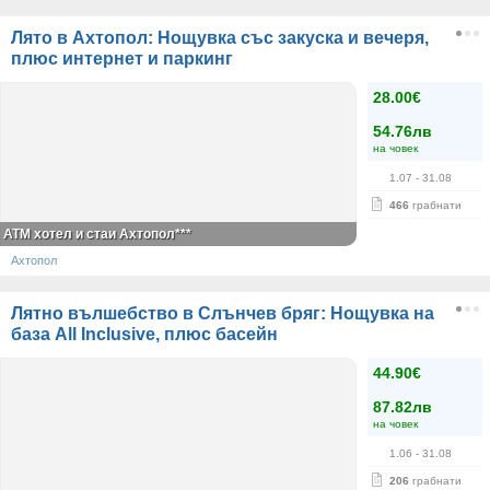
Лято в Ахтопол: Нощувка със закуска и вечеря,
плюс интернет и паркинг
28.00€
54.76лв
на човек
1.07
- 31.08
466
грабнати
АТМ хотел и стаи Ахтопол***
Ахтопол
Лятно вълшебство в Слънчев бряг: Нощувка на
база All Inclusive, плюс басейн
44.90€
87.82лв
на човек
1.06
- 31.08
206
грабнати