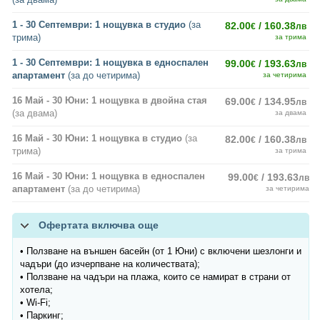
1 - 30 Септември: 1 нощувка в студио
(за
82.00
/ 160.38
€
лв
трима)
за трима
1 - 30 Септември: 1 нощувка в едноспален
99.00
/ 193.63
€
лв
апартамент
(за до четирима)
за четирима
16 Май - 30 Юни: 1 нощувка в двойна стая
69.00
/ 134.95
€
лв
(за двама)
за двама
16 Май - 30 Юни: 1 нощувка в студио
(за
82.00
/ 160.38
€
лв
трима)
за трима
16 Май - 30 Юни: 1 нощувка в едноспален
99.00
/ 193.63
€
лв
апартамент
(за до четирима)
за четирима
Офертата включва още
• Ползване на външен басейн (от 1 Юни) с включени шезлонги и
чадъри (до изчерпване на количествата);
• Ползване на чадъри на плажа, които се намират в страни от
хотела;
• Wi-Fi;
• Паркинг;