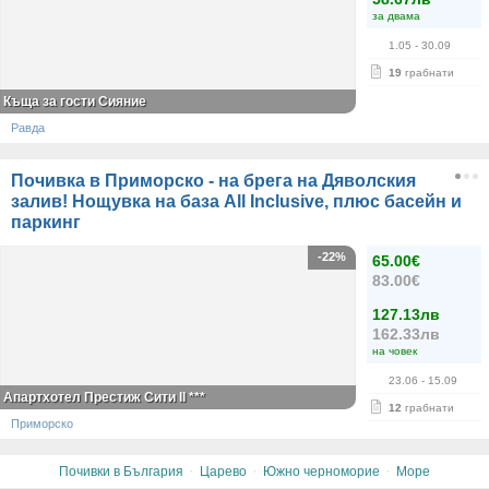
за двама
1.05
- 30.09
19
грабнати
Къща за гости Сияние
Равда
Почивка в Приморско - на брега на Дяволския
залив! Нощувка на база All Inclusive, плюс басейн и
паркинг
-22%
65.00€
83.00€
127.13лв
162.33лв
на човек
23.06
- 15.09
Апартхотел Престиж Сити II ***
12
грабнати
Приморско
·
·
·
Почивки в България
Царево
Южно черноморие
Море