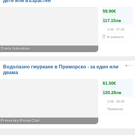
дете или възрастен
59.90€
117.15лв
5.06
- 27.09
3
грабнати
Trimix Adventure
Водолазно гмуркане в Приморско - за един или
двама
61.50€
120.28лв
5.08
- 30.09
Приморско
Primorsko Diving Club