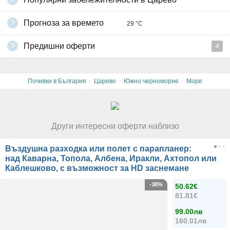
Прогноза за времето
29 °C
Предишни оферти
4
·
·
·
Почивки в България
Царево
Южно черноморие
Море
Други интересни оферти наблизо
Въздушна разходка или полет с парапланер:
над Каварна, Топола, Албена, Иракли, Ахтопол или
Каблешково, с възможност за HD заснемане
-38%
50.62€
81.81€
99.00лв
160.01лв