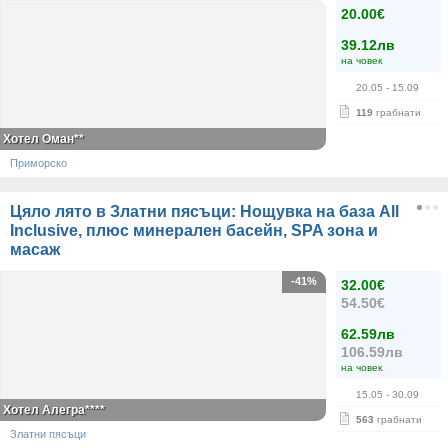
20.00€
39.12лв
на човек
20.05
- 15.09
119
грабнати
Хотел Оман**
Приморско
Цяло лято в Златни пясъци: Нощувка на база All
Inclusive, плюс минерален басейн, SPA зона и
масаж
-41%
32.00€
54.50€
62.59лв
106.59лв
на човек
15.05
- 30.09
Хотел Алегра****
563
грабнати
Златни пясъци