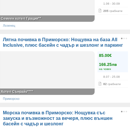
1.06
- 30.09
205
грабнати
Семеен хотел Грация**
Лозенец
Лятна почивка в Приморско: Нощувка на база All
Inclusive, плюс басейн с чадър и шезлонг и паркинг
85.00€
166.25лв
на човек
8.07
- 25.08
82
грабнати
Хотел Сънрайз****
Приморско
Морска почивка в Приморско: Нощувка със
закуска и възможност за вечеря, плюс външен
басейн с чадър и шезлонг