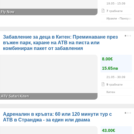
19.05
- 15.09
7
грабнати
Fly Now
Иракли - Панорам
Забавление за деца в Китен: Преминаване през
въжен парк, каране на АТВ на писта или
комбиниран пакет от забавления
8.00€
15.65лв
21.05
- 30.09
9
грабнати
Китен
ATV Safari Kiten
Адреналин в кръвта: 60 или 120 минути тур с
АТВ в Странджа - за един или двама
43.00€