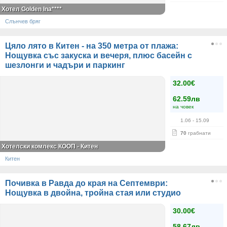
Хотел Golden Ina****
Слънчев бряг
Цяло лято в Китен - на 350 метра от плажа:
Нощувка със закуска и вечеря, плюс басейн с
шезлонги и чадъри и паркинг
32.00€
62.59лв
на човек
1.06
- 15.09
70
грабнати
Хотелски комлекс КООП - Китен
Китен
Почивка в Равда до края на Септември:
Нощувка в двойна, тройна стая или студио
30.00€
58.67лв