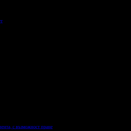
ет
иента, с възможност пране