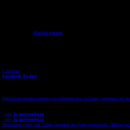
Прочети още
Офертата е осигурена от
ЗЛАТЕВИ ООД
, ЕИК: BG107580222 (
"Грабо Медия" АД е лицензиран туроператор и туристически аге
Посрещни лятото в Трявна: 2 или 3 нощувки със закуски, п
00
39
59
€
/ 115
лв
Грабни ваучер
Офертата изтича след:
77
:
22
:
50
4
грабнати ваучера
Сподели
Facebook
Twitter
E-mail
Изпрати линк
Още за разграбване:
Цялостна профилактика на климатична система, добавяне на ма
Цена:
57.00€
111.48лв
125.00€
244.48лв
За автомобила
-54%
За автомобила
-54%
Маникюр с гел лак, плюс сваляне на старо покритие - Манаст
Цена:
15.00€
29.34лв
24.00€