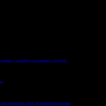
н камък с ултразвук и полиране с Air Flow
ия
а или възрастни, плюс 20 обработени кадъра