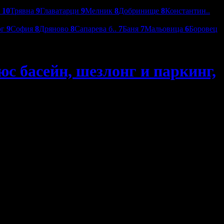
о
10
Трявна
9
Главатарци
9
Мелник
8
Добринище
8
Константин..
ог
9
София
8
Дряново
8
Сапарева б..
7
Баня
7
Мальовица
6
Боровец
юс басейн, шезлонг и паркинг,