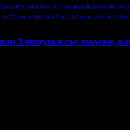
морско
20
Хисаря
15
Свети Влас
12
Чифлик
11
Сърница
10
Кранев
себър
17
Поморие
14
Варна
12
Равда
11
Огняново
10
Балчик
10
Разл
или 3 нощувки със закуски, пл