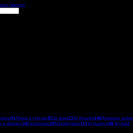
щите оферти!
обила
91
Уроци и курсове
85
За дома
23
За децата
140
Домашни люби
т и фитнес
34
Екстремни
105
Пазаруване
113
За бизнеса
40
Други
12