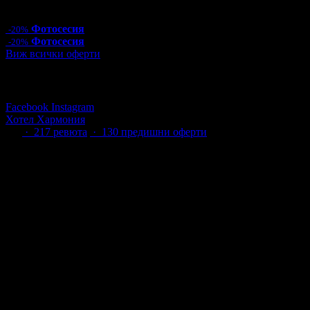
Цена:
48.00€
93.88лв
60.00€
117.35лв
Фотосесия
-20%
Фотосесия
-20%
Виж всички оферти
Последвай Grabo.bg:
Facebook
Instagram
Хотел Хармония
4.8
·
217
ревюта
· 130 предишни оферти