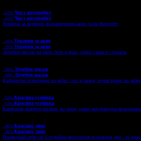
Цена:
53.00€
103.66лв
90.00€
176.02лв
Чист автомобил
-41%
Чист автомобил
-41%
Терапия за активно възпалително акне Acne Recovery
Цена:
44.85€
87.72лв
69.00€
134.95лв
Терапия за акне
-35%
Терапия за акне
-35%
Лечебен масаж на цяло тяло и врат, плюс глава и стъпала
Цена:
36.40€
71.19лв
52.00€
101.70лв
Лечебен масаж
-30%
Лечебен масаж
-30%
Kабинетно избелване на зъби с гел и лазер, почистване на зъбе
Цена:
110.00€
215.14лв
230.08€
450.00лв
Красива усмивка
-52%
Красива усмивка
-52%
Карбонов лазерен пилинг на лице, плюс кислородна мезотерап
Цена:
38.30€
74.91лв
71.58€
140.00лв
Красиво лице
-46%
Красиво лице
-46%
Празнувай себе си! Студийна фотосесия за рожден ден - за дец