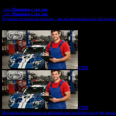
46.94лв
Маникюр с гел лак
-38%
Маникюр с гел лак
-38%
Годишен технически преглед - на лек автомобил или мотоцикл
Топ цена:
39.99€/78.21лв
1 грабнат ваучер
ГТП
ГТП
Вътрешно почистване на автомобилен интериор на адрес на кл