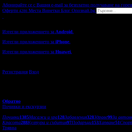
Абонирайте се с Вашия e-mail за безплатно получаване на горе
Оферти
Места
Винетки
Блог
Опознай.bg
4286
Grabo мобилна версия
Изтегли приложението за
Android
.
Изтегли приложението за
iPhone
.
Изтегли приложението за
Huawei
.
...или отвори
grabo.bg
Регистрация
Вход
Обратно
Почивки и екскурзии
Категории оферти:
Почивки
1385
Масажи и spa
128
Забавления
328
Здраве
99
За автом
Красота
288
Култура и събития
97
Подаръци
153
Хапване
51
Спор
Трявна