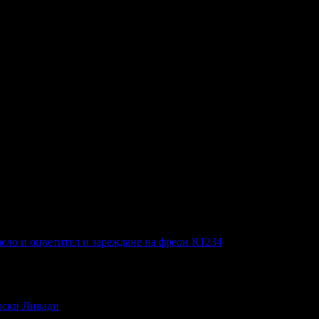
Комплекс Хармония).
нт, с удостоверение за регистрация за туристическа дейност № 
люс басейн, шезлонг и паркинг
сло и оцветител и зареждане на фреон R1234
ирски Ливади