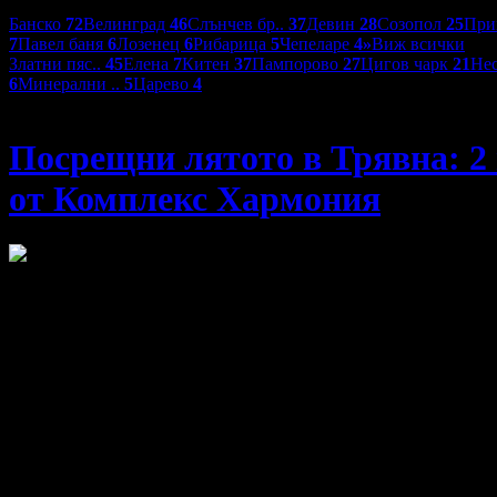
Дестинации:
Банско
72
Велинград
46
Слънчев бр..
37
Девин
28
Созопол
25
При
7
Павел баня
6
Лозенец
6
Рибарица
5
Чепеларе
4
»
Виж всички
Златни пяс..
45
Елена
7
Китен
37
Пампорово
27
Цигов чарк
21
Не
6
Минерални ..
5
Царево
4
Комплекс Хармония
Посрещни лятото в Трявна: 2 
от Комплекс Хармония