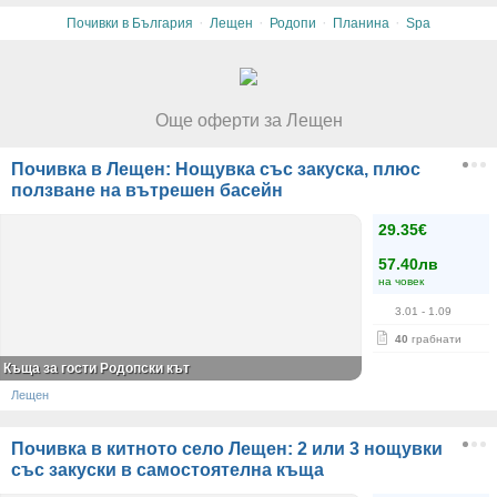
·
·
·
·
Почивки в България
Лещен
Родопи
Планина
Spa
Още оферти за Лещен
Почивка в Лещен: Нощувка със закуска, плюс
ползване на вътрешен басейн
29.35€
57.40лв
на човек
3.01
- 1.09
40
грабнати
Къща за гости Родопски кът
Лещен
Почивка в китното село Лещен: 2 или 3 нощувки
със закуски в самостоятелна къща