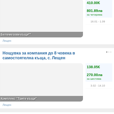
410.00€
801.89лв
за четирима
16.01
- 1.09
Белемезови къщи**
Лещен
Нощувка за компания до 8 човека в
самостоятелна къща, с. Лещен
138.05€
270.00лв
за шестима
3.02
- 14.10
Комплекс "Трите къщи"
Лещен