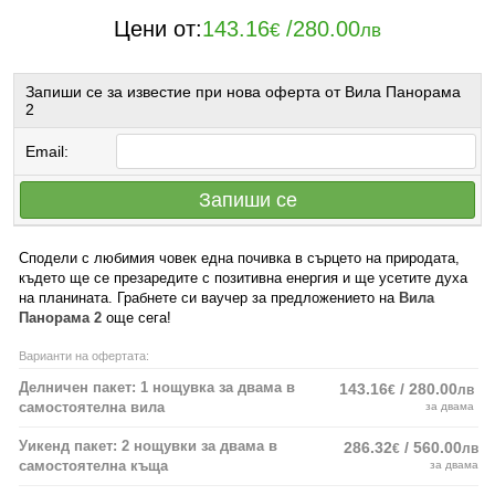
Цени от:
143.16
/
280.00
€
лв
Запиши се за известие при нова оферта от Вила Панорама
2
Email:
Запиши се
Сподели с любимия човек една почивка в сърцето на природата,
където ще се презаредите с позитивна енергия и ще усетите духа
на планината. Грабнете си ваучер за предложението на
Вила
Панорама 2
още сега!
Варианти на офертата:
Делничен пакет: 1 нощувка за двама в
143.16
/ 280.00
€
лв
самостоятелна вила
за двама
Уикенд пакет: 2 нощувки за двама в
286.32
/ 560.00
€
лв
самостоятелна къща
за двама