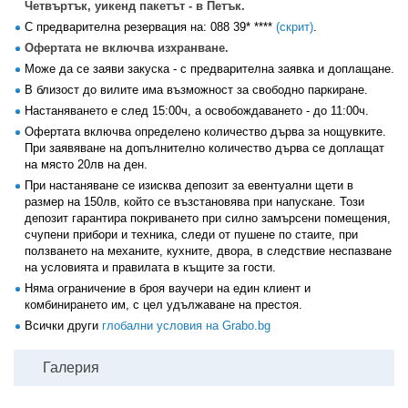
Четвъртък, уикенд пакетът - в Петък.
С предварителна резервация на:
088 39* ****
(скрит)
.
Офертата не включва изхранване.
Може да се заяви закуска - с предварителна заявка и доплащане.
В близост до вилите има възможност за свободно паркиране.
Настаняването е след 15:00ч, а освобождаването - до 11:00ч.
Офертата включва определено количество дърва за нощувките.
При заявяване на допълнително количество дърва се доплащат
на място 20лв на ден.
При настаняване се изисква депозит за евентуални щети в
размер на 150лв, който се възстановява при напускане. Този
депозит гарантира покриването при силно замърсени помещения,
счупени прибори и техника, следи от пушене по стаите, при
ползването на механите, кухните, двора, в следствие неспазване
на условията и правилата в къщите за гости.
Няма ограничение в броя ваучери на един клиент и
комбинирането им, с цел удължаване на престоя.
Всички други
глобални условия на Grabo.bg
Галерия