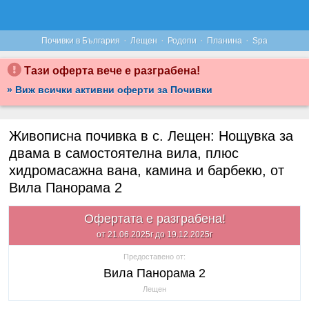
·
·
·
·
Почивки в България
Лещен
Родопи
Планина
Spa
Тази оферта вече е разграбена!
» Виж всички активни оферти за Почивки
Живописна почивка в с. Лещен: Нощувка за
двама в самостоятелна вила, плюс
хидромасажна вана, камина и барбекю, от
Вила Панорама 2
Офертата е разграбена!
от 21.06.2025г до 19.12.2025г
Предоставено от:
Вила Панорама 2
Лещен