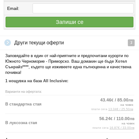
Email:
Запиши се
Други текущи оферти
3
Заповядайте в един от най-приятните и предпочитани курорти по
Южното Черноморие - Приморско. Ваш домакин ще бъде
Хотел
Сънрайз****
, където ще изживеете една пълноценна и качествена
почивка!
1 нощувка на база All Inclusive:
Варианти на офертата:
43.46
/ 85.00
€
лв
В стандартна стая
на човек
плати сега
13.04€ / 25.50лв
56.24
/ 110.00
€
лв
В луксозна стая
на човек
плати сега
16.87€ / 33.00лв