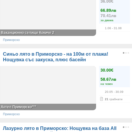
36.00€
66.89лв
70.41лв
за двама
1.06
- 31.08
Ваканционно селище Кокиче 2
Приморско
Синьо лято в Приморско - на 100м от плажа!
Нощувка със закуска, плюс басейн
30.00€
58.67лв
на човек
20.05
- 30.09
21
грабнати
Хотел Приморско***
Приморско
Лазурно лято в Приморско: Нощувка на база All