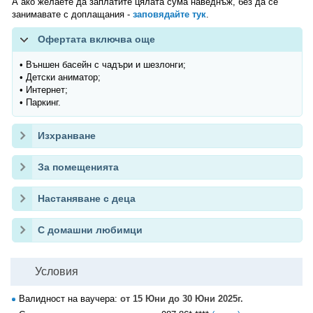
А ако желаете да заплатите цялата сума наведнъж, без да се
занимавате с доплащания -
заповядайте тук
.
Офертата включва още
• Външен басейн с чадъри и шезлонги;
• Детски аниматор;
• Интернет;
• Паркинг.
Изхранване
За помещенията
Настаняване с деца
С домашни любимци
Условия
Валидност на ваучера:
от 15 Юни до 30 Юни 2025г.