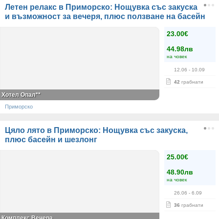
Летен релакс в Приморско: Нощувка със закуска
и възможност за вечеря, плюс ползване на басейн
23.00€
44.98лв
на човек
12.06
- 10.09
42
грабнати
Хотел Опал**
Приморско
Цяло лято в Приморско: Нощувка със закуска,
плюс басейн и шезлонг
25.00€
48.90лв
на човек
26.06
- 6.09
36
грабнати
Комплекс Венера