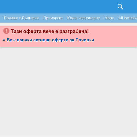
ЗА НАЧАЛОТО НА СЕЗОНА В ПРИМОРСКО: НОЩУВКА НА БАЗА ALL INCLUSIVE, ПЛЮС БАСЕЙН С ЧАДЪР И ШЕЗЛОНГ И ПАРКИНГ, ОТ ХОТЕЛ СЪНРАЙЗ****
·
·
·
·
Почивки в България
Приморско
Южно черноморие
Море
All Inclusiv
Тази оферта вече е разграбена!
» Виж всички активни оферти за Почивки