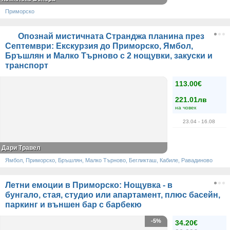
Приморско
Опознай мистичната Странджа планина през
Септември: Екскурзия до Приморско, Ямбол,
Бръшлян и Малко Търново с 2 нощувки, закуски и
транспорт
113.00€
221.01лв
на човек
23.04
- 16.08
Дари Травел
Ямбол, Приморско, Бръшлян, Малко Търново, Бегликташ, Кабиле, Равадиново
Летни емоции в Приморско: Нощувка - в
бунгало, стая, студио или апартамент, плюс басейн,
паркинг и външен бар с барбекю
-5%
34.20€