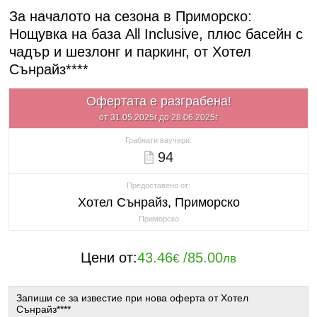
За началото на сезона в Приморско:
Нощувка на база All Inclusive, плюс басейн с
чадър и шезлонг и паркинг, от Хотел
Сънрайз****
Офертата е разграбена!
от 31.05.2025г до 28.06.2025г
Грабнати ваучери:
94
Предоставено от:
Хотел Сънрайз, Приморско
Приморско
Цени от:
43.46
/
85.00
€
лв
Запиши се за известие при нова оферта от Хотел
Сънрайз****