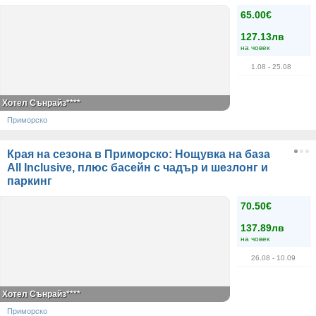
65.00€
127.13лв
на човек
1.08
- 25.08
Хотел Сънрайз****
Приморско
Края на сезона в Приморско: Нощувка на база
All Inclusive, плюс басейн с чадър и шезлонг и
паркинг
70.50€
137.89лв
на човек
26.08
- 10.09
Хотел Сънрайз****
Приморско