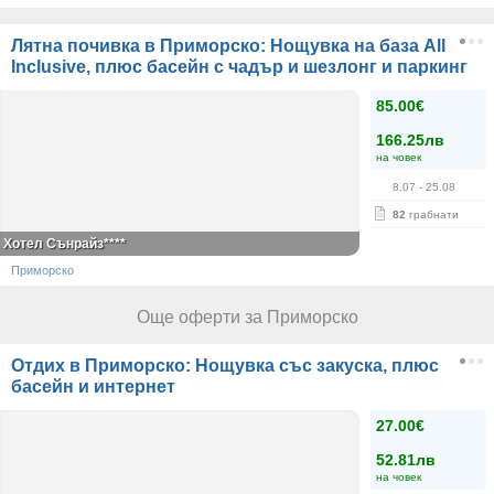
Лятна почивка в Приморско: Нощувка на база All
Inclusive, плюс басейн с чадър и шезлонг и паркинг
85.00€
166.25лв
на човек
8.07
- 25.08
82
грабнати
Хотел Сънрайз****
Приморско
Още оферти за Приморско
Отдих в Приморско: Нощувка със закуска, плюс
басейн и интернет
27.00€
52.81лв
на човек