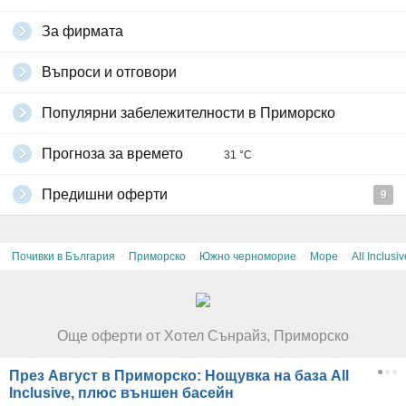
За фирмата
Въпроси и отговори
Популярни забележителности в Приморско
Прогноза за времето
31 °C
Предишни оферти
9
·
·
·
·
Почивки в България
Приморско
Южно черноморие
Море
All Inclusiv
Още оферти от Хотел Сънрайз, Приморско
През Август в Приморско: Нощувка на база All
Inclusive, плюс външен басейн