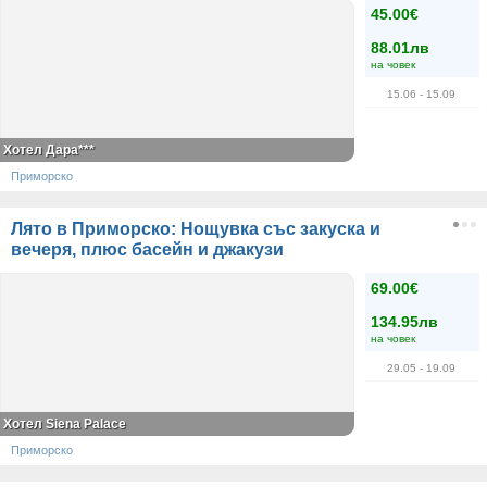
45.00€
88.01лв
на човек
15.06
- 15.09
Хотел Дара***
Приморско
Лято в Приморско: Нощувка със закуска и
вечеря, плюс басейн и джакузи
69.00€
134.95лв
на човек
29.05
- 19.09
Хотел Siena Palace
Приморско