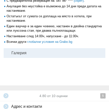
С предварителна резервация на:
087 86* ****
(скрит)
.
Анулация без неустойка е възможна до 14 дни преди датата на
настаняване.
Остатъкът от сумата се доплаща на място в хотела, при
настаняване.
Един ваучер е за един човек
ю, настанен в двойна стандартна
или луксозна стая, при двама пълноплащащи.
Настаняване след 14:00ч, напускане - до 11:00ч.
Всички други
глобални условия на Grabo.bg
Галерия
4.80
от
10
оценки
5
Адрес и контакти