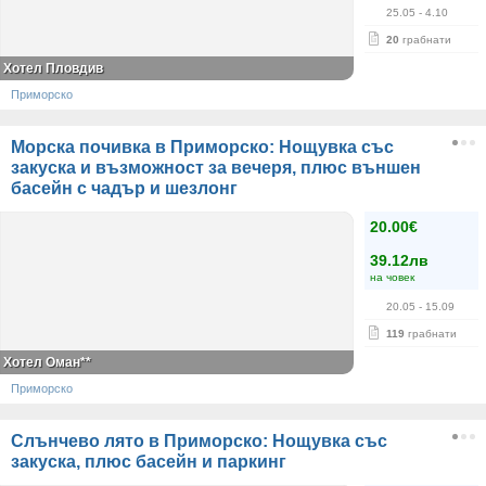
25.05
- 4.10
20
грабнати
Хотел Пловдив
Приморско
Морска почивка в Приморско: Нощувка със
закуска и възможност за вечеря, плюс външен
басейн с чадър и шезлонг
20.00€
39.12лв
на човек
20.05
- 15.09
119
грабнати
Хотел Оман**
Приморско
Слънчево лято в Приморско: Нощувка със
закуска, плюс басейн и паркинг