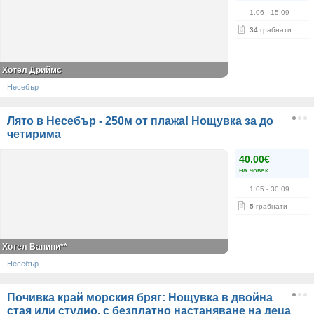
1.06
- 15.09
34
грабнати
Хотел Дриймс
Несебър
Лято в Несебър - 250м от плажа! Нощувка за до
четирима
40.00€
на човек
1.05
- 30.09
5
грабнати
Хотел Ванини**
Несебър
Почивка край морския бряг: Нощувка в двойна
стая или студио, с безплатно настаняване на деца