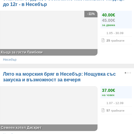
до 12г - в Несебър
-11%
40.00€
45.00€
за двама
1.05
- 30.09
25
грабнати
Къща за гости Ламбови
Несебър
Лято на морския бряг в Несебър: Нощувка със
закуска и възможност за вечеря
37.00€
на човек
1.07
- 12.09
57
грабнати
Семеен хотел Дискрет