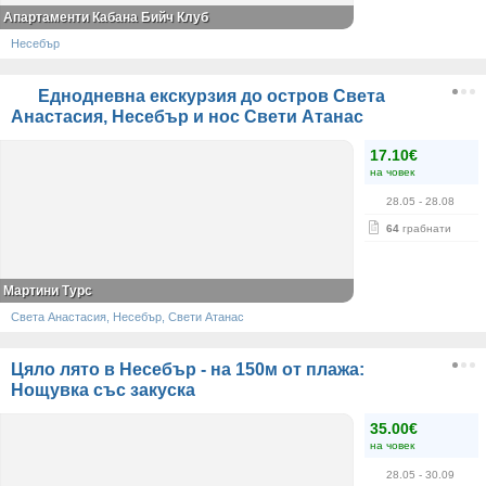
Апартаменти Кабана Бийч Клуб
Несебър
Еднодневна екскурзия до остров Света
Анастасия, Несебър и нос Свети Атанас
17.10€
на човек
28.05
- 28.08
64
грабнати
Мартини Турс
Света Анастасия, Несебър, Свети Атанас
Цяло лято в Несебър - на 150м от плажа:
Нощувка със закуска
35.00€
на човек
28.05
- 30.09