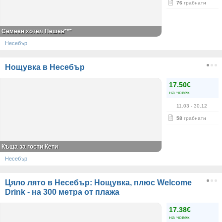
76
грабнати
Семеен хотел Пешев***
Несебър
Нощувка в Несебър
17.50€
на човек
11.03
- 30.12
58
грабнати
Къща за гости Кети
Несебър
Цяло лято в Несебър: Нощувка, плюс Welcome
Drink - на 300 метра от плажа
17.38€
на човек