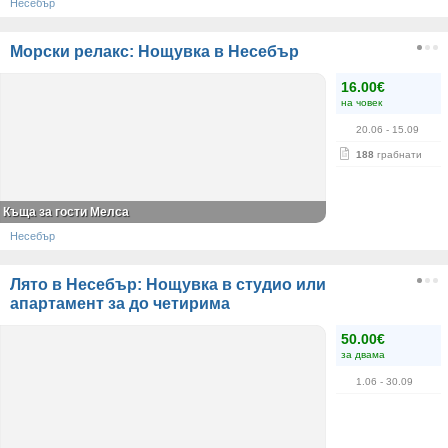
Несебър
Морски релакс: Нощувка в Несебър
16.00€
на човек
20.06
- 15.09
188
грабнати
Къща за гости Мелса
Несебър
Лято в Несебър: Нощувка в студио или
апартамент за до четирима
50.00€
за двама
1.06
- 30.09