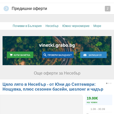
Предишни оферти
2
·
·
·
Почивки в България
Несебър
Южно черноморие
Море
Още оферти за Несебър
Цяло лято в Несебър - от Юни до Септември:
Нощувка, плюс сезонен басейн, шезлонг и чадър
19.00€
на човек
1.06
- 30.09