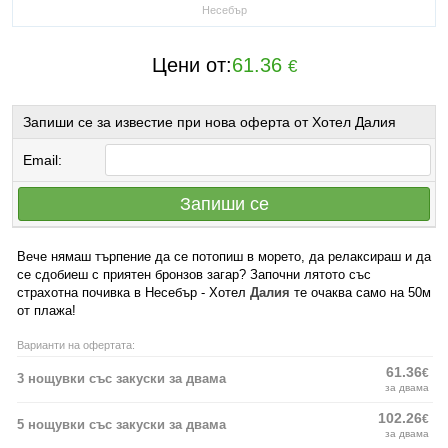
Несебър
Цени от:
61.36
€
Запиши се за известие при нова оферта от Хотел Далия
Email:
Запиши се
Вече нямаш търпение да се потопиш в морето, да релаксираш и да
се сдобиеш с приятен бронзов загар? Започни лятото със
страхотна почивка в Несебър - Хотел
Далия
те очаква само на 50м
от плажа!
Варианти на офертата:
61.36
€
3 нощувки със закуски за двама
за двама
102.26
€
5 нощувки със закуски за двама
за двама