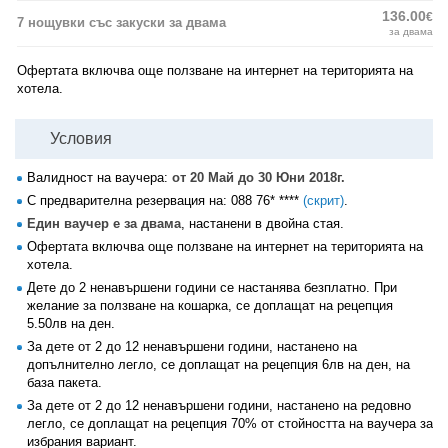
136.00
€
7 нощувки със закуски за двама
за двама
Офертата включва още ползване на интернет на територията на
хотела.
Условия
Валидност на ваучера:
от 20 Май до 30 Юни 2018г.
С предварителна резервация на:
088 76* ****
(скрит)
.
Един ваучер е за двама
, настанени в двойна стая.
Офертата включва още ползване на интернет на територията на
хотела.
Дете до 2 ненавършени години се настанява безплатно. При
желание за ползване на кошарка, се доплащат на рецепция
5.50лв на ден.
За дете от 2 до 12 ненавършени години, настанено на
допълнително легло, се доплащат на рецепция 6лв на ден, на
база пакета.
За дете от 2 до 12 ненавършени години, настанено на редовно
легло, се доплащат на рецепция 70% от стойността на ваучера за
избрания вариант.