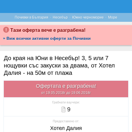
·
·
·
Почивки в България
Несебър
Южно черноморие
Море
Тази оферта вече е разграбена!
» Виж всички активни оферти за Почивки
До края на Юни в Несебър! 3, 5 или 7
нощувки със закуски за двама, от Хотел
Далия - на 50м от плажа
Офертата е разграбена!
от 19.05.2018г до 19.06.2018г
Грабнати ваучери:
9
Предоставено от:
Хотел Далия