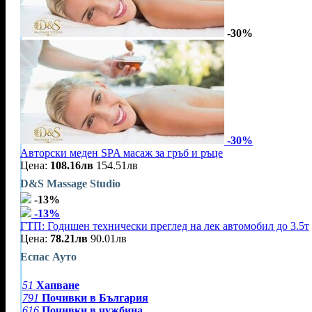
-30%
-30%
Авторски меден SPA масаж за гръб и ръце
Цена:
108.16лв
154.51лв
D&S Massage Studio
-13%
-13%
ГТП: Годишен технически преглед на лек автомобил до 3.5т
Цена:
78.21лв
90.01лв
Еспас Ауто
51
Хапване
791
Почивки в България
616
Почивки в чужбина