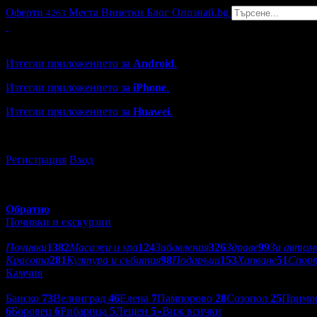
Оферти
Места
Винетки
Блог
Опознай.bg
4263
Grabo мобилна версия
Изтегли приложението за
Android
.
Изтегли приложението за
iPhone
.
Изтегли приложението за
Huawei
.
...или отвори
grabo.bg
Регистрация
Вход
Обратно
Почивки и екскурзии
Категории оферти:
Почивки
1382
Масажи и spa
124
Забавления
326
Здраве
99
За автом
Красота
281
Култура и събития
98
Подаръци
153
Хапване
51
Спор
Камчия
Дестинации:
Банско
73
Велинград
46
Елена
7
Пампорово
28
Созопол
25
Примо
6
Боровец
6
Рибарица
5
Лещен
5
»
Виж всички