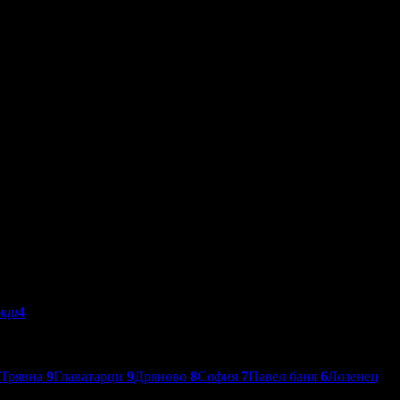
мци
4
Трявна
9
Главатарци
9
Дряново
8
София
7
Павел баня
6
Лозенец