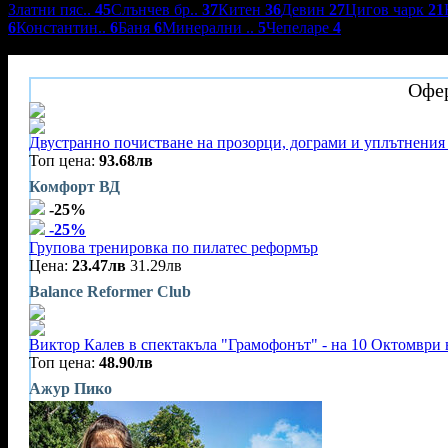
Златни пяс..
45
Слънчев бр..
37
Китен
36
Девин
27
Цигов чарк
21
6
Константин..
6
Баня
6
Минерални ..
5
Чепеларе
4
Вили Елмона
Офер
Двустранно почистване на прозорци, дограми и уплътнения 
Топ цена:
93.68лв
Комфорт ВД
-25%
-25%
Групова тренировка по пилатес реформър
Цена:
23.47лв
31.29лв
Balance Reformer Club
Виктор Калев в спектакъла "Грамофонът" - на 10 Октомври 
Топ цена:
48.90лв
Ажур Пико