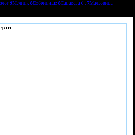
азлог
9
Мелник
8
Добринище
8
Сапарева б..
7
Мальовица
ерти: