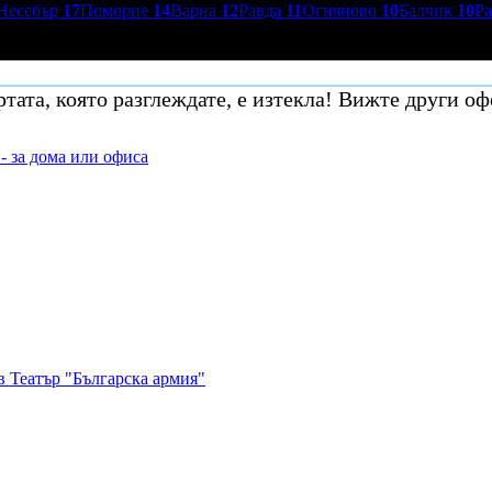
Несебър
17
Поморие
14
Варна
12
Равда
11
Огняново
10
Балчик
10
Р
тата, която разглеждате, е изтекла! Вижте други оф
- за дома или офиса
в Театър "Българска армия"