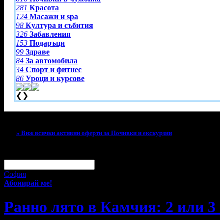
281
Красота
124
Масажи и spa
98
Култура и събития
326
Забавления
153
Подаръци
99
Здраве
84
За автомобила
34
Спорт и фитнес
86
Уроци и курсове
❮
❯
Тази оферта вече е разграбена!
» Виж всички активни оферти за Почивки и екскурзии
За малко изпусна тази оферта!
Абонирай се по e-mail, за да н
Твоят e-mail:
Оферти за град:
София
Абонирай ме!
Ранно лято в Камчия: 2 или 3