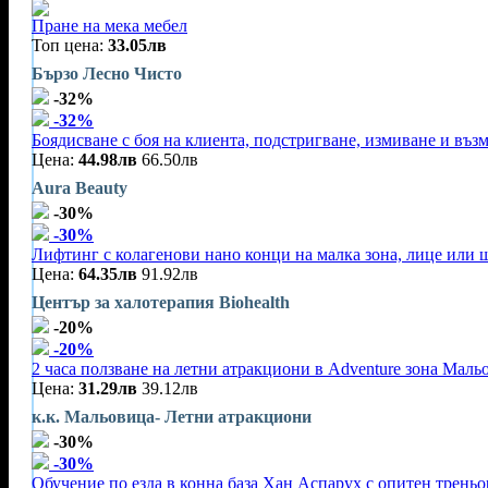
Пране на мека мебел
Топ цена:
33.05лв
Бързо Лесно Чисто
-32%
-32%
Боядисване с боя на клиента, подстригване, измиване и въз
Цена:
44.98лв
66.50лв
Aura Beauty
-30%
-30%
Лифтинг с колагенови нано конци на малка зона, лице или 
Цена:
64.35лв
91.92лв
Център за халотерапия Biohealth
-20%
-20%
2 часа ползване на летни атракциони в Adventure зона Маль
Цена:
31.29лв
39.12лв
к.к. Мальовица- Летни атракциони
-30%
-30%
Обучение по езда в конна база Хан Аспарух с опитен треньор