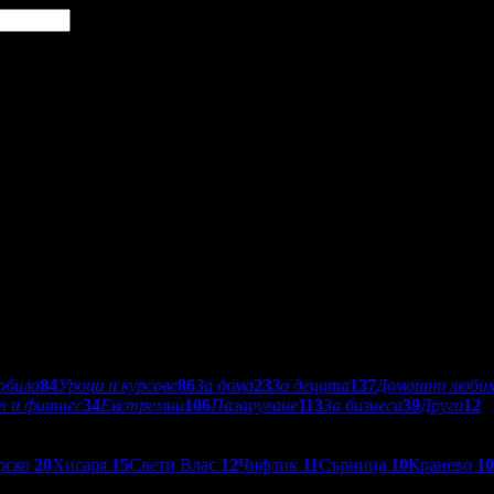
обила
84
Уроци и курсове
86
За дома
23
За децата
137
Домашни люби
т и фитнес
34
Екстремни
106
Пазаруване
113
За бизнеса
39
Други
12
рско
20
Хисаря
15
Свети Влас
12
Чифлик
11
Сърница
10
Кранево
10