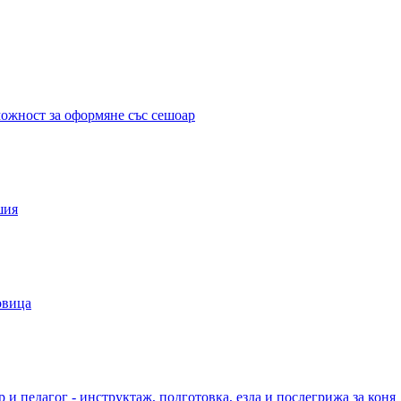
можност за оформяне със сешоар
шия
овица
 и педагог - инструктаж, подготовка, езда и послегрижа за коня