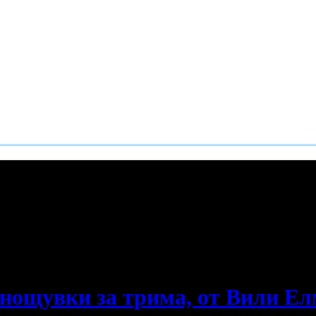
е пропускаш новите оферти!
 нощувки за трима, от Вили Е