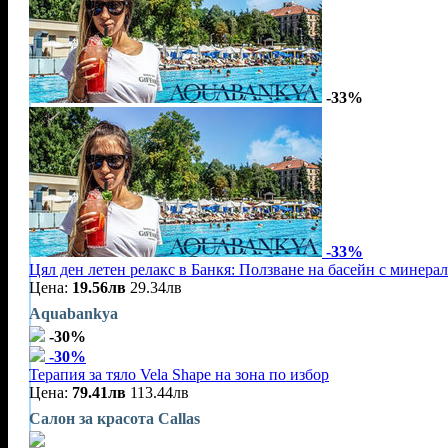
-33%
-33%
Цял ден летен релакс в Банкя: Ползване на басейн с минерал
Цена:
19.56лв
29.34лв
Aquabankya
-30%
-30%
Терапия за тяло Vela Shape на зона по избор
Цена:
79.41лв
113.44лв
Салон за красота Callas