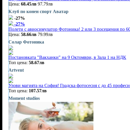
Цена:
68.45лв
97.79лв
Клуб по конен спорт Аватар
-27%
-27%
Полети с авиосимулатор Фотоника! 2 или 3 посещения по 60
Цена:
58.66лв
79.99лв
Солар Фотоника
Постановката "Вакханки" на 9 Октомври, в Зала 1 на НДК
Топ цена:
58.67лв
Artvent
Улови магията на София! Градска фотосесия с до 45 профес
Топ цена:
107.57лв
Moment studios