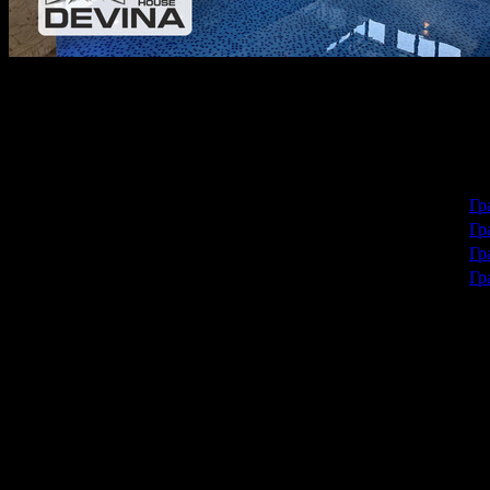
Ако търсите идеалното място за почивка в сърцето на Родопите
Грабнете ваучер още сега и си подарете този релакс.
Делничен пакет:
Варианти на офертата:
1 нощувка
26.00
/50.85
Гр
€
лв
на човек
1 нощувка със закуска
29.00
/56.72
Гр
€
лв
на човек
1 нощувка със закуска и вечеря
32.00
/62.59
Гр
€
лв
на човек
1 нощувка със закуска, обяд и вечеря
35.00
/68.45
Гр
€
лв
на човек
Забележка
: Обядът и вечерята, както и използването на релак
Офертата включва още
• Вътрешен басейн;
• Парна баня;
• Сауна;
• Тераса;
• Wi-Fi;
• Туристическа застраховка;