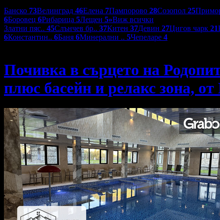
Дестинации:
Банско
73
Велинград
46
Елена
7
Пампорово
28
Созопол
25
Примо
6
Боровец
6
Рибарица
5
Лещен
5
»
Виж всички
Златни пяс..
45
Слънчев бр..
37
Китен
37
Девин
27
Цигов чарк
21
6
Константин..
6
Баня
6
Минерални ..
5
Чепеларе
4
Къща за гости Девина
Почивка в сърцето на Родопите
плюс басейн и релакс зона, от