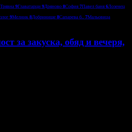
Трявна
9
Главатарци
9
Дряново
8
София
7
Павел баня
6
Лозенец
азлог
9
Мелник
8
Добринище
8
Сапарева б..
7
Мальовица
ст за закуска, обяд и вечеря,