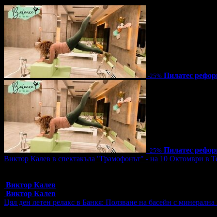
31.29лв
Пилатес рефо
-25%
Пилатес рефо
-25%
Виктор Калев в спектакъла "Грамофонът" - на 10 Октомври в Т
Топ цена:
25.00€/48.90лв
6 грабнати ваучера
Виктор Калев
Виктор Калев
Цял ден летен релакс в Банкя: Ползване на басейн с минерална 
Цена:
10.00€
19.56лв
15.00€