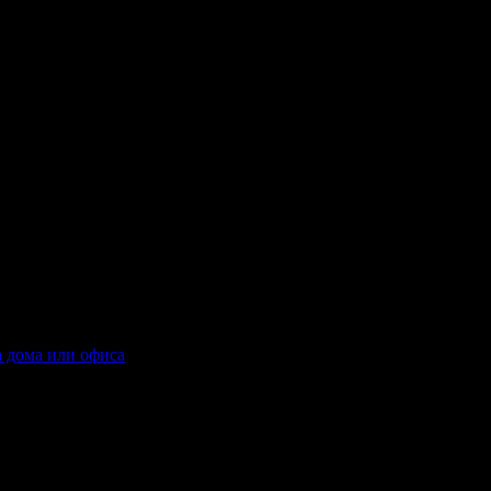
ИК: BG131550922 (Къща за гости Девина).
нт, с удостоверение за регистрация за туристическа дейност № 
ст за закуска, обяд и вечеря, плюс басейн и релакс зона
а дома или офиса