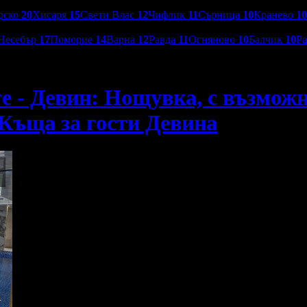
рско
20
Хисаря
15
Свети Влас
12
Чифлик
11
Сърница
10
Кранево
10
Несебър
17
Поморие
14
Варна
12
Равда
11
Огняново
10
Балчик
10
Р
 - Девин: Нощувка, с възможно
 Къща за гости Девина