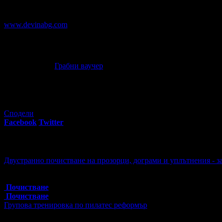
пълноценен релакс и възстановяване.
www.devinabg.com
Офертата е осигурена от
АП МЕНИДЖМЪНТ ГРУП ЕООД
, Е
"Грабо Медия" АД е лицензиран туроператор и туристически аге
Почивка в сърцето на Родопите - Девин: Нощувка, с възможно
00
85
26
€
/ 50
лв
Грабни ваучер
56
грабнати ваучера
Сподели
Facebook
Twitter
E-mail
Изпрати линк
Още за разграбване:
Двустранно почистване на прозорци, дограми и уплътнения - з
Топ цена:
47.90€/93.68лв
2 грабнати ваучера
Почистване
Почистване
Групова тренировка по пилатес реформър
Цена:
12.00€
23.47лв
16.00€