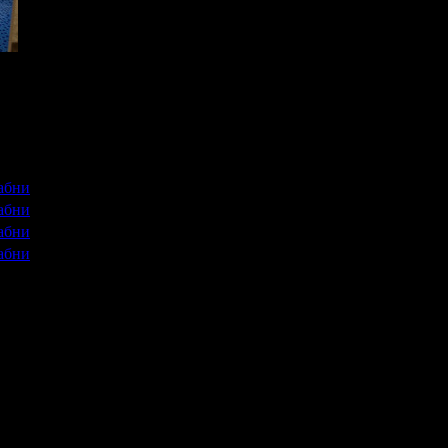
 - намерихте го! Къща за гости
Девина
ви предлага спокойна обс
абни
абни
абни
абни
с център се осъществяват в комплекс "Стиляна" или комплекс "Дев