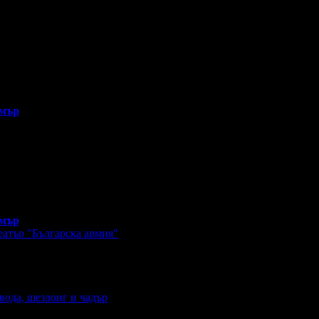
рмър
рмър
еатър "Българска армия"
вода, шезлонг и чадър