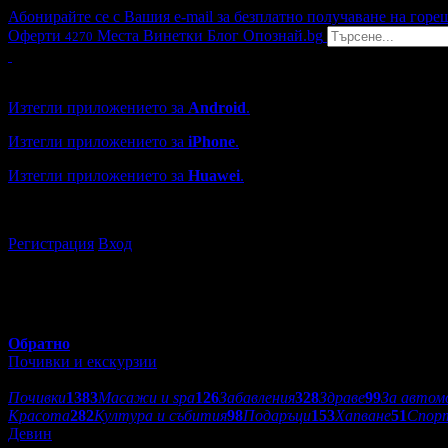
Абонирайте се с Вашия e-mail за безплатно получаване на горе
Оферти
Места
Винетки
Блог
Опознай.bg
4270
Grabo мобилна версия
Изтегли приложението за
Android
.
Изтегли приложението за
iPhone
.
Изтегли приложението за
Huawei
.
...или отвори
grabo.bg
Регистрация
Вход
Обратно
Почивки и екскурзии
Категории оферти:
Почивки
1383
Масажи и spa
126
Забавления
328
Здраве
99
За автом
Красота
282
Култура и събития
98
Подаръци
153
Хапване
51
Спор
Девин