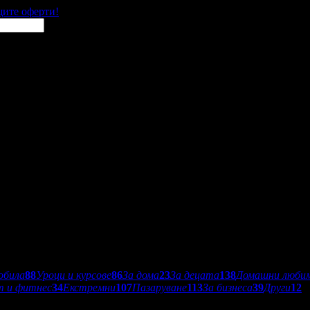
щите оферти!
обила
88
Уроци и курсове
86
За дома
23
За децата
138
Домашни люби
т и фитнес
34
Екстремни
107
Пазаруване
113
За бизнеса
39
Други
12