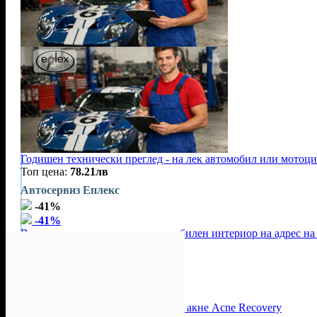
Годишен технически преглед - на лек автомобил или мотоц
Топ цена:
78.21лв
Автосервиз Еплекс
-41%
-41%
Вътрешно почистване на автомобилен интериор на адрес на 
Цена:
103.66лв
176.02лв
Бързо Лесно Чисто
-35%
-35%
Терапия за активно възпалително акне Acne Recovery