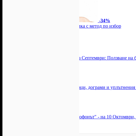
-34%
За пленяващ поглед: Миглопластика с метод по избор
Цена:
35.01лв
52.81лв
Alekat Beauty
-33%
-33%
Цял ден летен релакс в Банкя през Септември: Ползване на 
Цена:
19.56лв
29.34лв
Aquabankya
Двустранно почистване на прозорци, дограми и уплътнения 
Топ цена:
93.68лв
Комфорт ВД
Виктор Калев в спектакъла "Грамофонът" - на 10 Октомври, 
Топ цена:
48.90лв
Ажур Пико