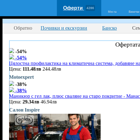
Оферти
4286
Места
Винетки
Обратно
Почивки и екскурзии
Банско
Сем
Офертата
-54%
-54%
Цялостна профилактика на климатична система, добавяне на
Цена:
111.48лв
244.48лв
Motoexpert
-38%
-38%
Маникюр с гел лак, плюс сваляне на старо покритие - Мана
Цена:
29.34лв
46.94лв
Салон Inspire