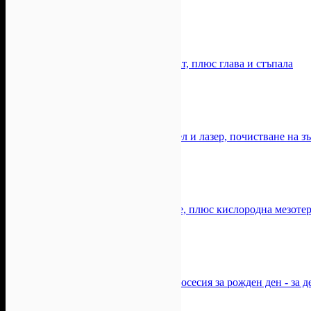
Цена:
87.72лв
134.95лв
Podo Beauty Center
-30%
-30%
Лечебен масаж на цяло тяло и врат, плюс глава и стъпала
Цена:
71.19лв
101.70лв
Juliana Beauty Studio & SPA
-52%
-52%
Kабинетно избелване на зъби с гел и лазер, почистване на зъ
Цена:
215.14лв
450.00лв
Дентална клиника Оптимум
-46%
-46%
Карбонов лазерен пилинг на лице, плюс кислородна мезоте
Цена:
74.91лв
140.00лв
Beauty Studio Selina
-20%
-20%
Празнувай себе си! Студийна фотосесия за рожден ден - за 
Цена:
93.88лв
117.35лв