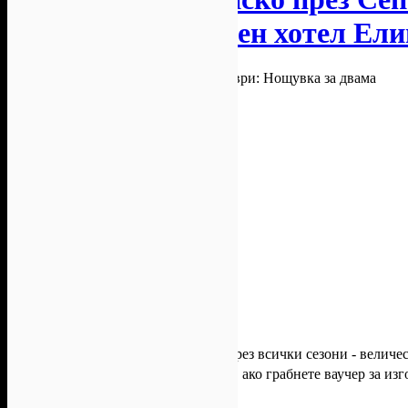
за двама, от Семеен хотел Ел
Банско е чудесно място за почивка през всички сезони - величе
спокойствие! Всичко това ви очаква, ако грабнете ваучер за и
Елица***
!