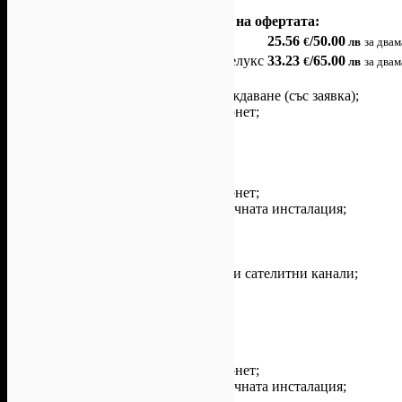
Варианти на офертата:
1 нощувка за двама в двойна стая
25.56
/50.00
€
лв
за двам
1 нощувка за двама в двойна стая Делукс
33.23
/65.00
€
лв
за двам
Офертата включва още
• Ранно настаняване и късно освобождаване (със заявка);
• Високоскоростен и безжичен интернет;
• Паркинг с ограничен брой места;
• Туристически данък и ДДС.
За помещенията
Двойна стая
• Високоскоростен и безжичен интернет;
• Индивидуален контрол на климатичната инсталация;
• Две отделни легла или спалня;
• Сешоар;
• Луксозна баня;
• Цифрова телевизия с международни сателитни канали;
• Електронна заключваща система;
• Индивидуален сейф;
• Директен телефон.
Двойна стая Делукс
• Високоскоростен и безжичен интернет;
• Индивидуален контрол на климатичната инсталация;