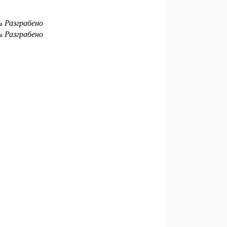
Разграбено
а
Разграбено
а