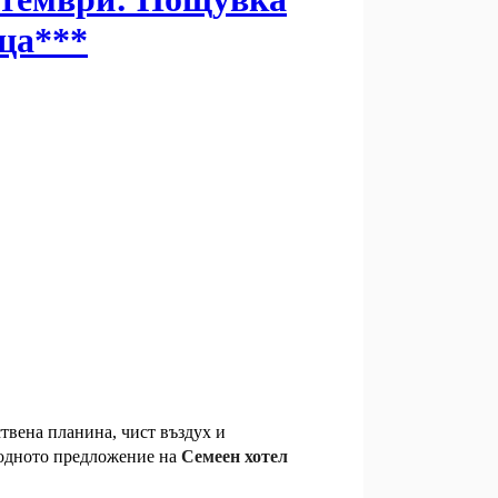
ица***
ствена планина, чист въздух и
згодното предложение на
Семеен хотел