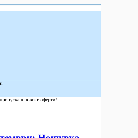
а!
е пропускаш новите оферти!
птември: Нощувка