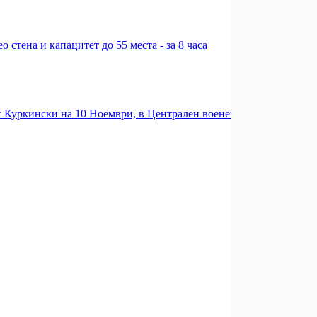
 стена и капацитет до 55 места - за 8 часа
с Куркински на 10 Ноември, в Централен военен клуб - София