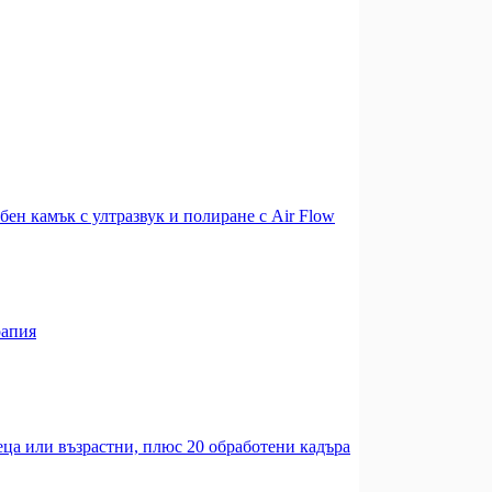
бен камък с ултразвук и полиране с Air Flow
рапия
деца или възрастни, плюс 20 обработени кадъра