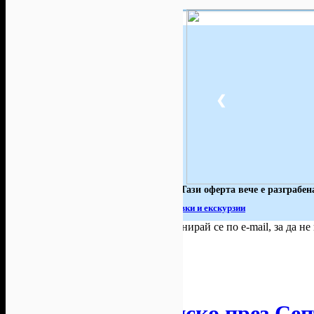
51
795
615
Хапване
Почивки в
Почивки в
България
чужбина
288
128
97
Красота
Масажи и
Култура и
spa
събития
❮
328
153
99
Забавления
Подаръци
Здраве
91
34
85
За
Спорт и
Уроци и
автомобила
фитнес
курсове
Тази оферта вече е разграбен
» Виж всички активни оферти за Почивки и екскурзии
За малко изпусна тази оферта!
Абонирай се по e-mail, за да н
Твоят e-mail:
Оферти за град:
София
Абонирай ме!
На почивка в Банско през Се