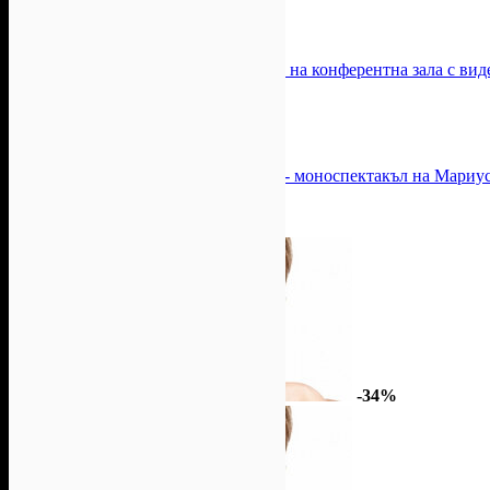
Tender Tales - Бояна Борисова
-38%
-38%
За вашето събитие в София: Наем на конферентна зала с видео
Цена:
156.47лв
254.26лв
Хотел Диана
Турне 10 години "Черното пиле" - моноспектакъл на Мариу
Топ цена:
39.12лв
Ажур Пико
-34%